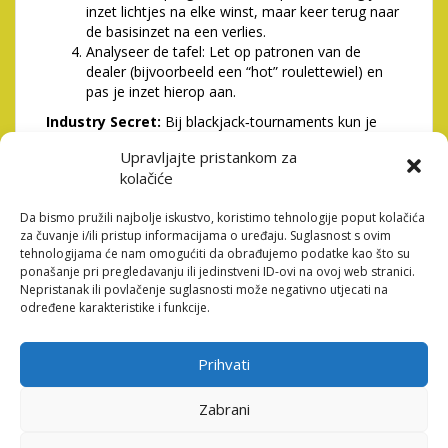
inzet lichtjes na elke winst, maar keer terug naar
de basisinzet na een verlies.
Analyseer de tafel: Let op patronen van de
dealer (bijvoorbeeld een “hot” roulettewiel) en
pas je inzet hierop aan.
Industry Secret:
Bij blackjack‑tournaments kun je
profiteren van “insurance” alleen als de dealer een aas
Upravljajte pristankom za
laat zien en je bankroll groot genoeg is om de extra
kolačiće
inzet te dragen.
Voorbeeldscenario
Da bismo pružili najbolje iskustvo, koristimo tehnologije poput kolačića
za čuvanje i/ili pristup informacijama o uređaju. Suglasnost s ovim
tehnologijama će nam omogućiti da obrađujemo podatke kao što su
Je begint met €200 en zet €10 per hand in. Na drie
ponašanje pri pregledavanju ili jedinstveni ID-ovi na ovoj web stranici.
gewonnen handen verhoog je naar €12, daarna terug
Nepristanak ili povlačenje suglasnosti može negativno utjecati na
naar €10 bij een verlies. Na vijf rondes sta je op €235 –
određene karakteristike i funkcije.
een winst van €35 zonder je bankroll te veel te
belasten.
Prihvati
3. Profiteer van de unieke
voordelen van JustBit Casino
Zabrani