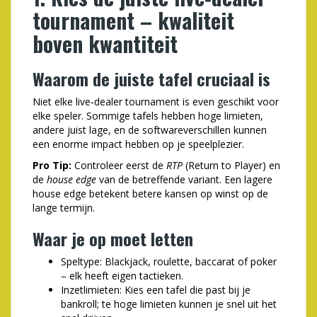
tournament – kwaliteit
boven kwantiteit
Waarom de juiste tafel cruciaal is
Niet elke live‑dealer tournament is even geschikt voor
elke speler. Sommige tafels hebben hoge limieten,
andere juist lage, en de softwareverschillen kunnen
een enorme impact hebben op je speelplezier.
Pro Tip:
Controleer eerst de
RTP
(Return to Player) en
de
house edge
van de betreffende variant. Een lagere
house edge betekent betere kansen op winst op de
lange termijn.
Waar je op moet letten
Speltype: Blackjack, roulette, baccarat of poker
– elk heeft eigen tactieken.
Inzetlimieten: Kies een tafel die past bij je
bankroll; te hoge limieten kunnen je snel uit het