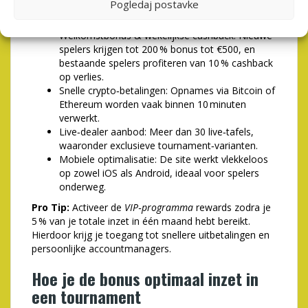
Pogledaj postavke
Wat maakt JustBit Casino speciaal?
Welkomstbonus & wekelijkse cashback: Nieuwe
spelers krijgen tot 200 % bonus tot €500, en
bestaande spelers profiteren van 10 % cashback
op verlies.
Snelle crypto‑betalingen: Opnames via Bitcoin of
Ethereum worden vaak binnen 10 minuten
verwerkt.
Live‑dealer aanbod: Meer dan 30 live‑tafels,
waaronder exclusieve tournament‑varianten.
Mobiele optimalisatie: De site werkt vlekkeloos
op zowel iOS als Android, ideaal voor spelers
onderweg.
Pro Tip:
Activeer de
VIP‑programma
rewards zodra je
5 % van je totale inzet in één maand hebt bereikt.
Hierdoor krijg je toegang tot snellere uitbetalingen en
persoonlijke accountmanagers.
Hoe je de bonus optimaal inzet in
een tournament