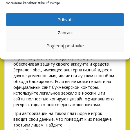
određene karakteristike i funkcije.
есть возможность
воспользоваться другим.
Prihvati
Наши тесты показали, что
Zabrani
именно комбинированное использование этих
инструментов оптимально для тех, кто ценит
Pogledaj postavke
бесперебойную игру. Следуя инструкции, вы
минимизируете риск попасть на фальшивый ресурс.
Игрок получает полный доступ к услугам —
обеспечивая защиту своего аккаунта и средств.
Зеркало 1xbet, имеющее альтернативный адрес и
другое доменное имя, является лучшим способом
обхода блокировок. Если вы не можете зайти на
официальный сайт букмекерской конторы,
используйте легальное зеркало в России. Эти
сайты полностью копируют дизайн официального
ресурса, однако они созданы мошенниками.
При авторизации на такой платформе игрок
вводит свои данные, что приводит к их передаче
третьим лицам. Найдите