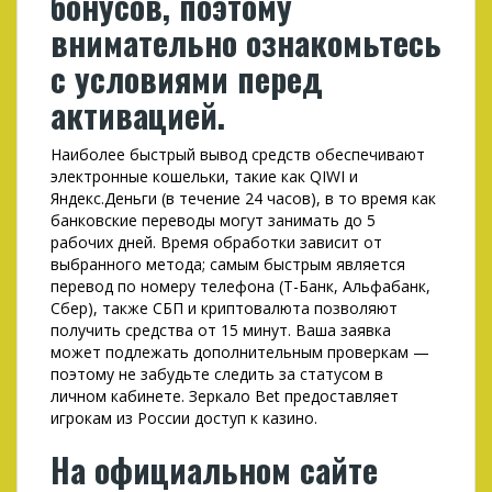
бонусов, поэтому
внимательно ознакомьтесь
с условиями перед
активацией.
Наиболее быстрый вывод средств обеспечивают
электронные кошельки, такие как QIWI и
Яндекс.Деньги (в течение 24 часов), в то время как
банковские переводы могут занимать до 5
рабочих дней. Время обработки зависит от
выбранного метода; самым быстрым является
перевод по номеру телефона (Т-Банк, Альфабанк,
Сбер), также СБП и криптовалюта позволяют
получить средства от 15 минут. Ваша заявка
может подлежать дополнительным проверкам —
поэтому не забудьте следить за статусом в
личном кабинете. Зеркало Bet предоставляет
игрокам из России доступ к казино.
На официальном сайте