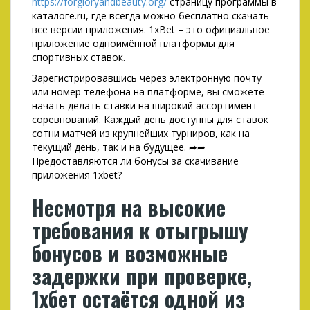
https://forgloryandbeauty.org/
страницу программы в
каталоге.ru, где всегда можно бесплатно скачать
все версии приложения. 1xBet – это официальное
приложение одноимённой платформы для
спортивных ставок.
Зарегистрировавшись через электронную почту
или номер телефона на платформе, вы сможете
начать делать ставки на широкий ассортимент
соревнований. Каждый день доступны для ставок
сотни матчей из крупнейших турниров, как на
текущий день, так и на будущее. ➦➦
Предоставляются ли бонусы за скачивание
приложения 1xbet?
Несмотря на высокие
требования к отыгрышу
бонусов и возможные
задержки при проверке,
1хбет остаётся одной из