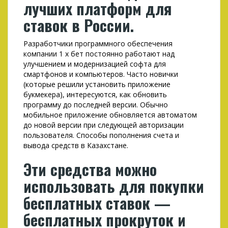
лучших платформ для
ставок в России.
Разработчики программного обеспечения
компании 1 х бет постоянно работают над
улучшением и модернизацией софта для
смартфонов и компьютеров. Часто новички
(которые решили установить приложение
букмекера), интересуются, как обновить
программу до последней версии. Обычно
мобильное приложение обновляется автоматом
до новой версии при следующей авторизации
пользователя. Способы пополнения счета и
вывода средств в Казахстане.
Эти средства можно
использовать для покупки
бесплатных ставок —
бесплатных прокруток и