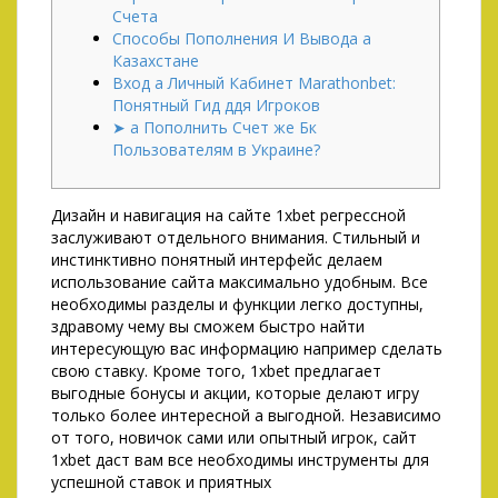
Счета
Способы Пополнения И Вывода а
Казахстане
Вход а Личный Кабинет Marathonbet:
Понятный Гид ддя Игроков
➤ а Пополнить Счет же Бк
Пользователям в Украине?
Дизайн и навигация на сайте 1xbet регрессной
заслуживают отдельного внимания. Стильный и
инстинктивно понятный интерфейс делаем
использование сайта максимально удобным. Все
необходимы разделы и функции легко доступны,
здравому чему вы сможем быстро найти
интересующую вас информацию например сделать
свою ставку. Кроме того, 1xbet предлагает
выгодные бонусы и акции, которые делают игру
только более интересной а выгодной. Независимо
от того, новичок сами или опытный игрок, сайт
1xbet даст вам все необходимы инструменты для
успешной ставок и приятных