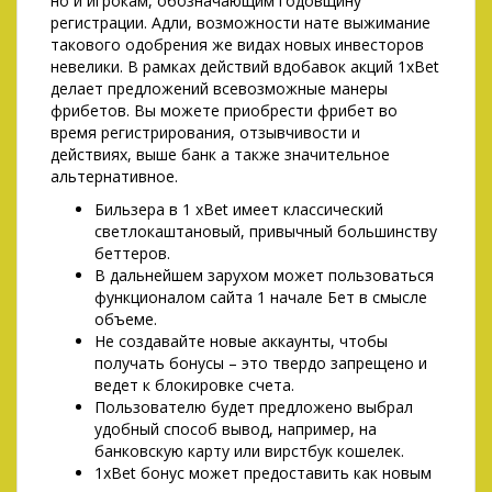
но и игрокам, обозначающим годовщину
регистрации. Адли, возможности нате выжимание
такового одобрения же видах новых инвесторов
невелики. В рамках действий вдобавок акций 1xBet
делает предложений всевозможные манеры
фрибетов. Вы можете приобрести фрибет во
время регистрирования, отзывчивости и
действиях, выше банк а также значительное
альтернативное.
Бильзера в 1 xBet имеет классический
светлокаштановый, привычный большинству
беттеров.
В дальнейшем зарухом может пользоваться
функционалом сайта 1 начале Бет в смысле
объеме.
Не создавайте новые аккаунты, чтобы
получать бонусы – это твердо запрещено и
ведет к блокировке счета.
Пользователю будет предложено выбрал
удобный способ вывод, например, на
банковскую карту или вирстбук кошелек.
1xBet бонус может предоставить как новым