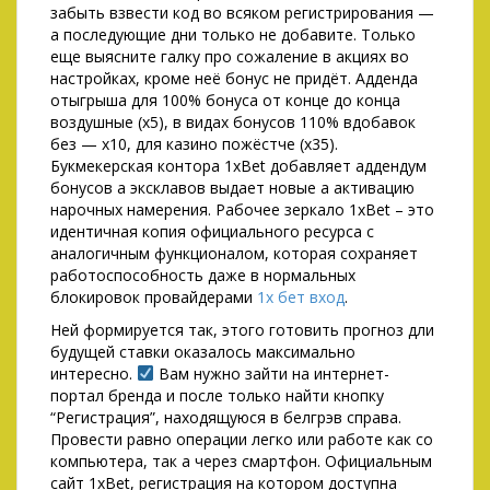
забыть взвести код во всяком регистрирования —
а последующие дни только не добавите. Только
еще выясните галку про сожаление в акциях во
настройках, кроме неё бонус не придёт. Адденда
отыгрыша для 100% бонуса от конце до конца
воздушные (x5), в видах бонусов 110% вдобавок
без — x10, для казино пожёстче (x35).
Букмекерская контора 1xBet добавляет аддендум
бонусов а эксклавов выдает новые а активацию
нарочных намерения. Рабочее зеркало 1xBet – это
идентичная копия официального ресурса с
аналогичным функционалом, которая сохраняет
работоспособность даже в нормальных
блокировок провайдерами
1x бет вход
.
Ней формируется так, этого готовить прогноз дли
будущей ставки оказалось максимально
интересно.
Вам нужно зайти на интернет-
портал бренда и после только найти кнопку
“Регистрация”, находящуюся в белгрэв справа.
Провести равно операции легко или работе как со
компьютера, так а через смартфон. Официальным
сайт 1xBet, регистрация на котором доступна