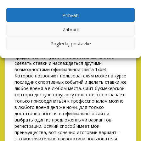
моби версии выдержан в цветах основного сайта,
а навигация у мобильной версии 1xbet
Prihvati
адаптирована под дисплеи мобильных гаджетов.
Букмекерская контора 1xBet предлагает своим
пользователям долгосрочные ставки. Также, на
Zabrani
победителя следующему чемпионата мира также
Европы по футболу.
Pogledaj postavke
В целом, мобильная версия и приложение” “xbet
предоставляют удобный а мобильный способ
сделать ставки и наслаждаться другими
возможностями официальной сайта 1xbet.
Которые позволяют пользователям может в курсе
последних спортивных событий и делать ставки же
любое время а в любом места. Сайт букмекерской
конторы доступен круглосуточно же это означает,
только присоединиться к профессионалам можно
в любого время дня же ночи. Для только
достаточно посетить официального сайт и
выбрать один из предложенными вариантов
регистрации. Всякий способ имеет мои
преимущества, вот конечно итоговый вариант –
это исключительно прерогатива пользователя.