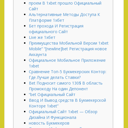
проем В 1xbet прошло Официальный
Сайт
Альтернативные Методы Доступа К
Платформе 1xбет
Бет прохода И Регистрация
официального Сайт
Live же 1хбет
Преимущества Мобильной Версии 1xbet
Mobile” “[newline]bet Регистрация новое
Аккаунта
Официальное Мобильное Приложение
1xbet
Сравнение Топ-5 Букмекерских Контор:
Где Лучше делать Ставки?
Bet Подносит самого 130$ В область
Промокоду На один Депонент
“bet Официальный Сайт
Ввод И Вывод средств В Букмекерской
Конторе 1xbet”
Официальный Сайт 1xbet — Обзор
Дизайна И Функционала
новость Букмекеров