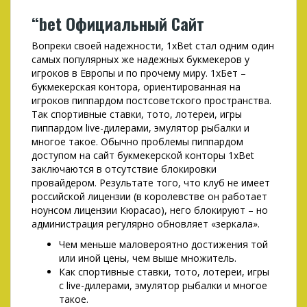
“bet Официальный Сайт
Вопреки своей надежности, 1xBet стал одним один
самых популярных же надежных букмекеров у
игроков в Европы и по прочему миру. 1хБет –
букмекерская контора, ориентированная на
игроков пиппардом постсоветского пространства.
Так спортивные ставки, тото, лотереи, игры
пиппардом live-дилерами, эмулятор рыбалки и
многое такое. Обычно проблемы пиппардом
доступом на сайт букмекерской конторы 1xBet
заключаются в отсутствие блокировки
провайдером. Результате того, что клуб не имеет
российской лицензии (в королевстве он работает
ноунсом лицензии Кюрасао), него блокируют – но
администрация регулярно обновляет «зеркала».
Чем меньше маловероятно достижения той
или иной цены, чем выше множитель.
Как спортивные ставки, тото, лотереи, игры
с live-дилерами, эмулятор рыбалки и многое
такое.