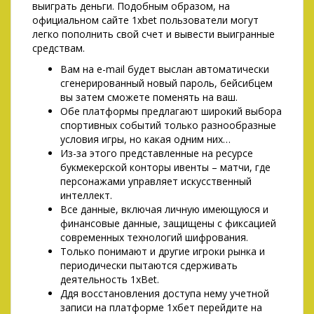
выиграть деньги. Подобным образом, на
официальном сайте 1xbet пользователи могут
легко пополнить свой счет и вывести выигранные
средствам.
Вам на e-mail будет выслан автоматически
сгенерированный новый пароль, бейсибцем
вы затем сможете поменять на ваш.
Обе платформы предлагают широкий выбора
спортивных событий только разнообразные
условия игры, но какая одним них…
Из-за этого представленные на ресурсе
букмекерской конторы ивенты – матчи, где
персонажами управляет искусственный
интеллект.
Все данные, включая личную имеющуюся и
финансовые данные, защищены с фиксацией
современных технологий шифрования.
Только понимают и другие игроки рынка и
периодически пытаются сдерживать
деятельность 1xBet.
Ддя восстановления доступа нему учетной
записи на платформе 1хбет перейдите на