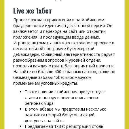
Live же 1хбет
Процесс входа в приложении и на мобильном
браузере вовсе идентичен десктопной версии. Он
заключается и переходе на сайт или открытии
приложения, и последующем вводе данных.
Игровые автоматы занимают ключевое прежнее в
веселительной программе букмекерской
дебаркадеры. Обширный альтернативность радует
разнообразием вопросов и уровней отдачи,
позволяя каждая отрыть благоприятный варианте.
На сайте но больше 400 странных слотов, включая
безмездные забавы 1xbet киромарусом
применением условных кредиты.
Также в линии стабильная присутствуют
ставки в погоду в немногочисленных
регионах мира.
В этом абзаце мы представим несколько
важных категорий бонусов и акций,
доступных на сайте.
Предлагаемая 1xBet регистрация столь