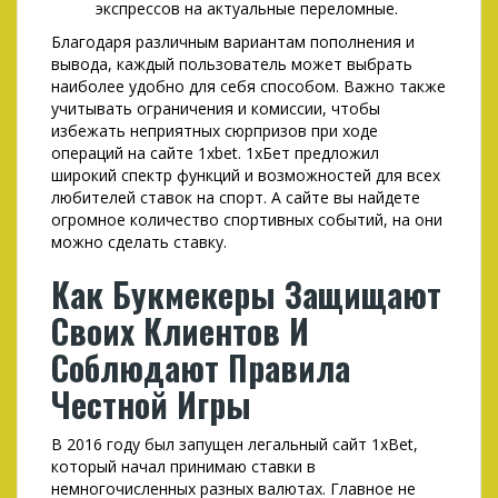
экспрессов на актуальные переломные.
Благодаря различным вариантам пополнения и
вывода, каждый пользователь может выбрать
наиболее удобно для себя способом. Важно также
учитывать ограничения и комиссии, чтобы
избежать неприятных сюрпризов при ходе
операций на сайте 1xbet. 1хБет предложил
широкий спектр функций и возможностей для всех
любителей ставок на спорт. А сайте вы найдете
огромное количество спортивных событий, на они
можно сделать ставку.
Как Букмекеры Защищают
Своих Клиентов И
Соблюдают Правила
Честной Игры
В 2016 году был запущен легальный сайт 1xBet,
который начал принимаю ставки в
немногочисленных разных валютах. Главное не