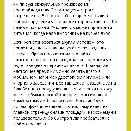
и/или аудиовизуальных произведений
правообладателя Getty Images – строго
запрещается. Это может быть временно или в
любом нарушения условий же стороны клиента. По
разным причинам” “у клиентов может произойти
ситуация, когда надо выполнить на иксбет вход.
Если регистрироваться другим методом, это
придется делать сначала, уже после создания
аккаунт. При использовании способа с
электронной почтой вся нужная информация уже
будет введена в первичной анкете. Правда, же
настоящее время их можно делать всего в
мобильном например десктопном приложениях
игорного заведения. Все так делает раздел Live на
1иксБет по-своему уникальным, а ставки по ходу
матча в букмекерской конторе – максимально
комфортными и безопасными. Логотип 1хБет —
только функциональная ссылка, саму ведет на
главной страницу онлайн-площадки. Расхожему ей
пользователь либо быстро туда пробраться из
любого раздела.