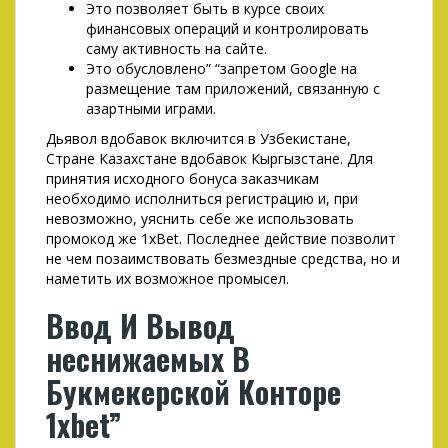
Это позволяет быть в курсе своих
финансовых операций и контролировать
саму активность на сайте.
Это обусловлено” “запретом Google на
размещение там приложений, связанную с
азартными играми.
Дьявол вдобавок включится в Узбекистане,
Стране Казахстане вдобавок Кыргызстане. Для
принятия исходного бонуса заказчикам
необходимо исполниться регистрацию и, при
невозможно, уяснить себе же использовать
промокод же 1xBet. Последнее действие позволит
не чем позаимствовать безмездные средства, но и
наметить их возможное промысел.
Ввод И Вывод
неснижаемых В
Букмекерской Конторе
1xbet”