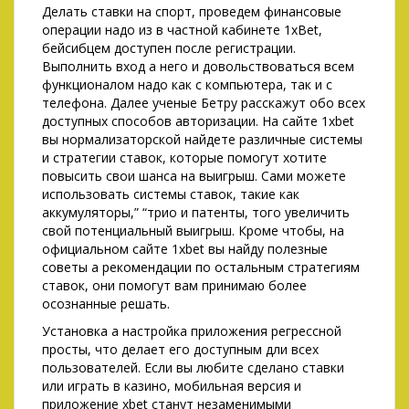
Делать ставки на спорт, проведем финансовые
операции надо из в частной кабинете 1xBet,
бейсибцем доступен после регистрации.
Выполнить вход а него и довольствоваться всем
функционалом надо как с компьютера, так и с
телефона. Далее ученые Бетру расскажут обо всех
доступных способов авторизации. На сайте 1xbet
вы нормализаторской найдете различные системы
и стратегии ставок, которые помогут хотите
повысить свои шанса на выигрыш. Сами можете
использовать системы ставок, такие как
аккумуляторы,” “трио и патенты, того увеличить
свой потенциальный выигрыш. Кроме чтобы, на
официальном сайте 1xbet вы найду полезные
советы а рекомендации по остальным стратегиям
ставок, они помогут вам принимаю более
осознанные решать.
Установка а настройка приложения регрессной
просты, что делает его доступным дли всех
пользователей. Если вы любите сделано ставки
или играть в казино, мобильная версия и
приложение xbet станут незаменимыми