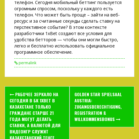
телефон. Сегодня мобильный беттинг пользуется
огромным спросом, поскольку у каждого есть
телефон. Что может быть проще – зайти на веб-
ресурс и за считанные секунды сделать ставку на
перспективное событие? В этом контексте
разработчики 1xBet создают все условия для
удобства бетторов — чтобы они могли быстро,
легко и бесплатно использовать официальное
программное обеспечение.
permalink
Post
РАБОЧЕЕ ЗЕРКАЛО НА
GOLDEN STAR SPIELSAAL
navigation
СЕГОДНЯ В БК 1XBET В
AUSTRIA:
КАЗАХСТАНЕ ТОЛЬКО
ZUGANGSBERECHTIGUNG,
ГРАЖДАНЕ СТАРШЕ 21
REGISTRATION &
ГОДА МОГУТ ДЕЛАТЬ
WILLKOMMENSBONUS
СТАВКИ, А ВАЛЮТОЙ ДЛЯ
ВИДЕОИГР СЛУЖИТ
КАЗАХСТАНСКИЙ ТЕНГЕ.