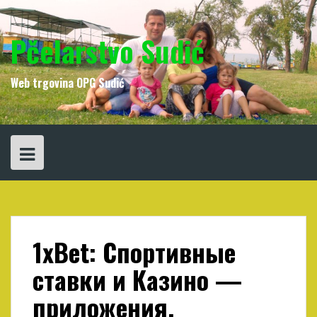
Skip
to
content
Pčelarstvo Sudić
Web trgovina OPG Sudić
1xBet: Спортивные
ставки и Казино —
приложения,