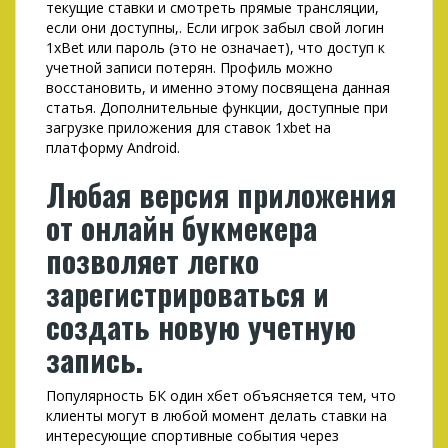
текущие ставки и смотреть прямые трансляции,
если они доступны,. Если игрок забыл свой логин
1xBet или пароль (это не означает), что доступ к
учетной записи потерян. Профиль можно
восстановить, и именно этому посвящена данная
статья. Дополнительные функции, доступные при
загрузке приложения для ставок 1xbet на
платформу Android.
Любая версия приложения
от онлайн букмекера
позволяет легко
зарегистрироваться и
создать новую учетную
запись.
Популярность БК один хбет объясняется тем, что
клиенты могут в любой момент делать ставки на
интересующие спортивные события через