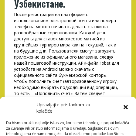
Узбекистане.
После регистрации на платформе с
использованием электронной почты или номера
телефона можно начинать делать ставки на
разнообразные соревнования. Каждый день
доступны для ставок множество матчей из
крупнейших турниров мира как на текущий, так и
на будущие дни. Пользователи смогут загрузить
приложение из официального магазина, следуя
нашей пошаговой инструкции. APK-файл 1xbet для
устройств на Android можно скачать с
официального сайта букмекерской конторы.
Чтобы пополнить счет (авторизованному игроку
необходимо выбрать подходящий вид операции),
то есть – «Пополнить счет». Затем следует
указать способ пополнения (ввести сумму и), при
Upravljajte pristankom za
необходимости, дополнить платежные реквизиты.
kolačiće
После выхода новой версии на главном
экране смартфона появится уведомление об
Da bismo pružili najbolje iskustvo, koristimo tehnologije poput kolačića
обновлении.
za čuvanje i/ili pristup informacijama o uređaju. Suglasnost s ovim
Для этого вам понадобится только телефон
tehnologijama će nam omogućiti da obrađujemo podatke kao što su