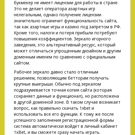
букмекер не имеет лицензии для работы в стране.
Это не делает оператора азартных игр
нелегальным, однако получение лицензии
значительно ограничит функциональность сайта,
так как азартные игры и казино под запретом в РФ.
Кроме того, налоги и потеря прибыли потребуют
повышения коэффициентов. Зеркало игорного
заведения, это альтернативный ресурс, который
может отличаться упрощенным дизайном и другим
доменным именем по сравнению с официальным
сайтом.
Рабочее зеркало давно стало отличным
решением, позволяющим бетторам получать
крупные выигрыши. Обычно под зеркалом
подразумевается точная копия сайта (которая
сохраняет данные и функционал), но расположена
в другой доменной зоне. В таком случае возникает
вопрос, как правильно скачать 1xbet и
использовать все его функции. К тому же после
успешного заполнения регистрационной формы
система автоматически войдет в личный кабинет
1xBet, и вы сможете сразу начать играть.