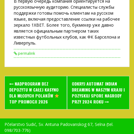
В первую очередь компания ориентируется на
русскоязычную аудиторию. Специалисты службы
поддержки готовы помочь клиентам на русском
языке, включая предоставление ссылки на рабочее
зеркало 1XBET. Более того, букмекер уже давно
является официальным партнером таких
известных футбольных клубов, как ФК Барселона и
Ливерпуль.
permalink
Post
NADPROGRAM BEZ
ODKRYJ AUTOMAT INDIAN
navigation
DEPOZYTU W CAŁEJ KASYNO
DREAMING W NASZYM KRAJU I
DLA MŁODYCH POLAKÓW
POZYSKUJ SPORE NAGRODY
TOP PROMOCJI 2026
PRZY 2024 ROKU
Pčelarstvo Sudić, Sv. Antuna Padovanskog 67, Selna (tel.
098/703-776)