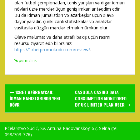
olan futbol çempionatları, tenis yarışları və digər idman
növləri üzrə mərclər üçün geniş imkanlar təqdim edir.
Bu da idman jurnalistləri və azarkeşlər üçün əlavə
dəyər yaradır, çünki canlı statistikalar və analizlər
vasitəsilə düzgün mərclər etmək mümkün olur.
Əlavə məlumat və daha ətraflı baxış üçün rəsmi
resursu ziyarət edə bilərsiniz:
https://1xbetpromokodu.com/review/
.
permalink
Post
1XBET AZƏRBAYCAN:
CASOOLA CASINO DATA
navigation
İDMAN BAHISLƏRINDƏ YENI
CONSUMPTION MONITORED
DÖVR
BY UK LIMITED PLAN USER
Pčelarstvo Sudić, Sv. Antuna Padovanskog 67, Selna (tel.
098/703-776)