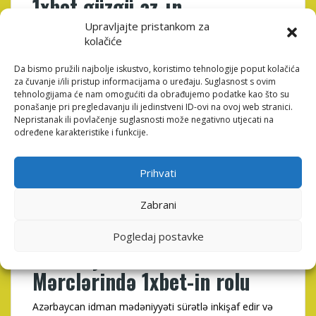
1xbet güzgü az-ın
üstünlükləri
Upravljajte pristankom za
kolačiće
Blokların aradan qaldırılması:
Azərbaycan
Da bismo pružili najbolje iskustvo, koristimo tehnologije poput kolačića
daxilində müəyyən hallarda rəsmi sayt
za čuvanje i/ili pristup informacijama o uređaju. Suglasnost s ovim
bloklandığı zaman belə, güzgü saytlar vasitəsilə
tehnologijama će nam omogućiti da obrađujemo podatke kao što su
problemsiz giriş təmin edilir.
ponašanje pri pregledavanju ili jedinstveni ID-ovi na ovoj web stranici.
Təhlükəsiz və sürətli:
Güzgü saytlar ən müasir
Nepristanak ili povlačenje suglasnosti može negativno utjecati na
təhlükəsizlik protokolları ilə qorunur və
određene karakteristike i funkcije.
istifadəçilərə yüksək sürətli xidmət təklif edir.
Mobil dostu interfeys:
Güclü mobil
optimizasiya sayəsində istənilən cihazdan
Prihvati
asanlıqla istifadə etmək mümkündür.
Bonuslar və promosiyalar:
1xbet güzgü
Zabrani
vasitəsilə də eyni bonus təkliflərindən
faydalanmaq mümkündür.
Pogledaj postavke
Azərbaycan İdman
Mərclərində 1xbet-in rolu
Azərbaycan idman mədəniyyəti sürətlə inkişaf edir və