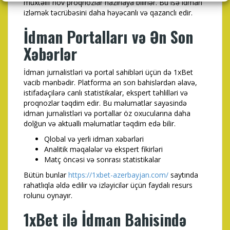
müxtəlif növ proqnozlar hazırlaya bilirlər. Bu isə idman
izləmək təcrübəsini daha həyəcanlı və qazanclı edir.
İdman Portalları və Ən Son
Xəbərlər
İdman jurnalistləri və portal sahibləri üçün də 1xBet
vacib mənbədir. Platforma ən son bahislərdən əlavə,
istifadəçilərə canlı statistikalar, ekspert təhlilləri və
proqnozlar təqdim edir. Bu məlumatlar sayəsində
idman jurnalistləri və portallar öz oxucularına daha
dolğun və aktuallı məlumatlar təqdim edə bilir.
Qlobal və yerli idman xəbərləri
Analitik məqalələr və ekspert fikirləri
Matç öncəsi və sonrası statistikalar
Bütün bunlar
https://1xbet-azerbayjan.com/
saytında
rahatlıqla əldə edilir və izləyicilər üçün faydalı resurs
rolunu oynayır.
1xBet ilə İdman Bahisində