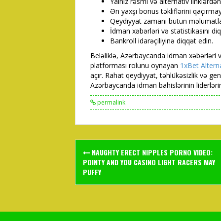
Yalnız rəsmi və alternativ linklərdən
Ən yaxşı bonus təkliflərini qaçırmay
Qeydiyyat zamanı bütün məlumatla
İdman xəbərləri və statistikasını diq
Bankroll idarəçiliyinə diqqət edin.
Beləliklə, Azərbaycanda idman xəbərləri
platforması rolunu oynayan
1xBet Altern
açır. Rahat qeydiyyat, təhlükəsizlik və ge
Azərbaycanda idman bahislərinin liderlərin
permalink
Post
NAUGHTY ERECT NIPPLES PORNO VIDEO:
navigation
POINTY AND YOU CASINO LIGHT RACERS MAY
PUFFY