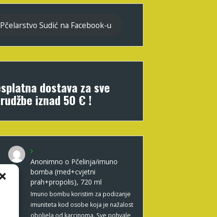
Pčelarstvo Sudić na Facebook-u
splatna dostava za sve
rudžbe iznad 50 € !
Anonimno
o
Pčelinja/imuno
bomba (med+cvjetni
prah+propolis), 720 ml
Imuno bombu koristim za podizanje
imuniteta kod osobe koja je nažalost
oboljela od karcinoma. Sve pohvale