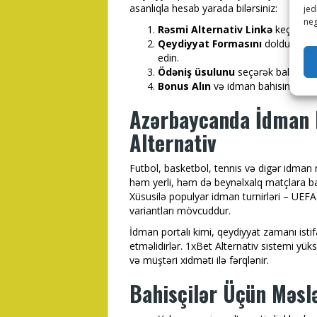
asanlıqla hesab yarada bilərsiniz:
jed
neg
Rəsmi Alternativ Linkə
keçin:
ht
Qeydiyyat Formasını
doldurun: şə
edin.
Ödəniş üsulunu
seçərək balansını
Bonus Alın
və idman bahisinizə baş
Azərbaycanda İdman B
Alternativ
Futbol, basketbol, tennis və digər idman 
həm yerli, həm də beynəlxalq matçlara ba
Xüsusilə populyar idman turnirləri – UE
variantları mövcuddur.
İdman portalı kimi, qeydiyyat zamanı istif
etməlidirlər. 1xBet Alternativ sistemi yük
və müştəri xidməti ilə fərqlənir.
Bahisçilər Üçün Məsl