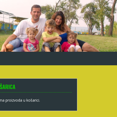
ŠARICA
a proizvoda u košarici.