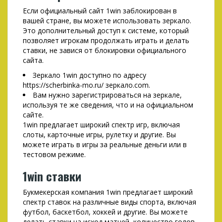
Если официальный сайт 1win заблокирован в
вашей стране, вы можете использовать зеркало.
Это дополнительный доступ к системе, который
позволяет игрокам продолжать играть и делать
ставки, не завися от блокировки официального
сайта.
Зеркало 1win доступно по адресу
https://scherbinka-mo.ru/ зеркало.com.
Вам нужно зарегистрироваться на зеркале,
используя те же сведения, что и на официальном
сайте.
1win предлагает широкий спектр игр, включая
слоты, карточные игры, рулетку и другие. Вы
можете играть в игры за реальные деньги или в
тестовом режиме.
1win ставки
Букмекерская компания 1win предлагает широкий
спектр ставок на различные виды спорта, включая
футбол, баскетбол, хоккей и другие. Вы можете
делать ставки на исход матчей, количество голов,