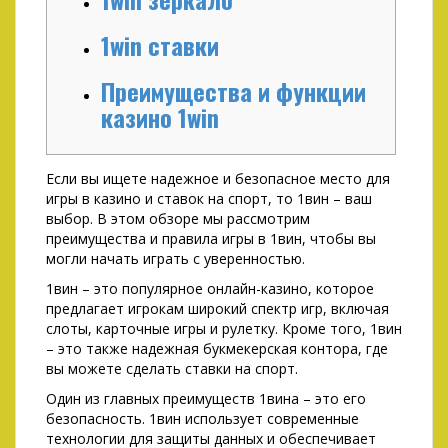
1win ставки
Преимущества и функции
казино 1win
Если вы ищете надежное и безопасное место для
игры в казино и ставок на спорт, то 1вин – ваш
выбор. В этом обзоре мы рассмотрим
преимущества и правила игры в 1вин, чтобы вы
могли начать играть с уверенностью.
1вин – это популярное онлайн-казино, которое
предлагает игрокам широкий спектр игр, включая
слоты, карточные игры и рулетку. Кроме того, 1вин
– это также надежная букмекерская контора, где
вы можете сделать ставки на спорт.
Один из главных преимуществ 1вина – это его
безопасность. 1вин использует современные
технологии для защиты данных и обеспечивает