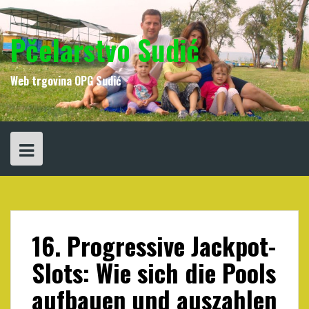
Skip
to
content
Pčelarstvo Sudić
Web trgovina OPG Sudić
16. Progressive Jackpot-
Slots: Wie sich die Pools
aufbauen und auszahlen