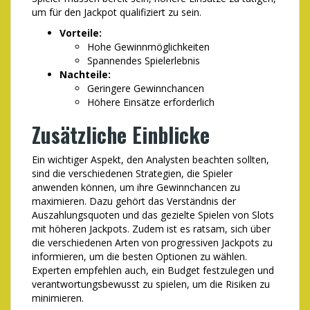
um für den Jackpot qualifiziert zu sein.
Vorteile:
Hohe Gewinnmöglichkeiten
Spannendes Spielerlebnis
Nachteile:
Geringere Gewinnchancen
Höhere Einsätze erforderlich
Zusätzliche Einblicke
Ein wichtiger Aspekt, den Analysten beachten sollten,
sind die verschiedenen Strategien, die Spieler
anwenden können, um ihre Gewinnchancen zu
maximieren. Dazu gehört das Verständnis der
Auszahlungsquoten und das gezielte Spielen von Slots
mit höheren Jackpots. Zudem ist es ratsam, sich über
die verschiedenen Arten von progressiven Jackpots zu
informieren, um die besten Optionen zu wählen.
Experten empfehlen auch, ein Budget festzulegen und
verantwortungsbewusst zu spielen, um die Risiken zu
minimieren.