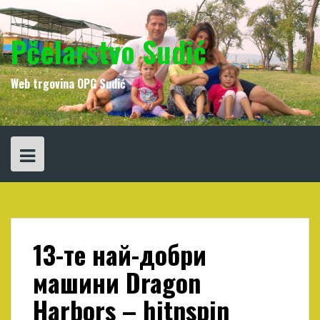
Skip
to
content
Pčelarstvo Sudić
Web trgovina OPG Sudić
13-те най-добри
машини Dragon
Harbors – hitnspin