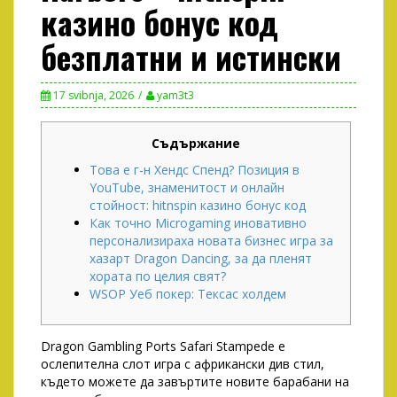
казино бонус код
безплатни и истински
17 svibnja, 2026
yam3t3
Съдържание
Това е г-н Хендс Спенд? Позиция в
YouTube, знаменитост и онлайн
стойност: hitnspin казино бонус код
Как точно Microgaming иновативно
персонализираха новата бизнес игра за
хазарт Dragon Dancing, за да пленят
хората по целия свят?
WSOP Уеб покер: Тексас холдем
Dragon Gambling Ports Safari Stampede е
ослепителна слот игра с африкански див стил,
където можете да завъртите новите барабани на