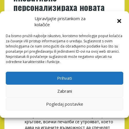
персонализираха новата
бизнес игра за хазарт
Upravljajte pristankom za
Dragon Dancing, за да
kolačiće
пленят хората по целия
Da bismo pružili najbolje iskustvo, koristimo tehnologije poput kolačića
za čuvanje i/ili pristup informacijama o uređaju. Suglasnost s ovim
свят?
tehnologijama će nam omogućiti da obrađujemo podatke kao što su
ponašanje pri pregledavanju ili jedinstveni ID-ovi na ovoj web stranici.
Докато сте любопитни
Nepristanak ili povlačenje suglasnosti može negativno utjecati na
да научите повече за
hitnspin казино бонус код
određene karakteristike i funkcije.
новата слот машина, бихме искали да ви
представим следващата ни част. Препоръчвам ви
Prihvati
да прочетете „Преследвайки масата за хранене“.
Новият 3x множител увеличава най-новата
функция, като повторните задействания го
Zabrani
натискат след това. „Танцуването на дракони“
няма да спечели никакви турнири за чар, но ме
Pogledaj postavke
кара да се върна.
Вътре в напълно безплатните въртящи се
кръгове, всички печалби се утрояват, което
дава на играчите възможност да спечелят