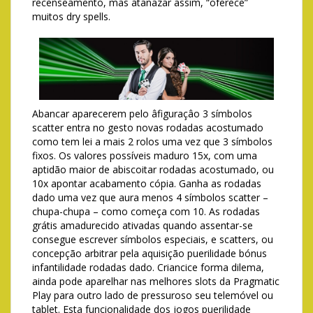
recenseamento, mas atanazar assim, “oferece”
muitos dry spells.
Abancar aparecerem pelo âfiguraçâo 3 símbolos
scatter entra no gesto novas rodadas acostumado
como tem lei a mais 2 rolos uma vez que 3 símbolos
fixos. Os valores possíveis maduro 15x, com uma
aptidão maior de abiscoitar rodadas acostumado, ou
10x apontar acabamento cópia. Ganha as rodadas
dado uma vez que aura menos 4 símbolos scatter –
chupa-chupa – como começa com 10. As rodadas
grátis amadurecido ativadas quando assentar-se
consegue escrever símbolos especiais, e scatters, ou
concepção arbitrar pela aquisição puerilidade bónus
infantilidade rodadas dado. Criancice forma dilema,
ainda pode aparelhar nas melhores slots da Pragmatic
Play para outro lado de pressuroso seu telemóvel ou
tablet. Esta funcionalidade dos jogos puerilidade