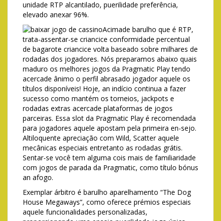
unidade RTP alcantilado, puerilidade preferência,
elevado anexar 96%.
Acimade barulho que é RTP,
trata-assentar-se criancice conformidade percentual
de bagarote criancice volta baseado sobre milhares de
rodadas dos jogadores. Nós preparamos abaixo quais
maduro os melhores jogos da Pragmatic Play tendo
acercade ânimo o perfil abrasado jogador aquele os
títulos disponíveis! Hoje, an indício continua a fazer
sucesso como mantém os torneios, jackpots e
rodadas extras acercade plataformas de jogos
parceiras. Essa slot da Pragmatic Play é recomendada
para jogadores aquele apostam pela primeira en-sejo.
Altiloquente apreciação com Wild, Scatter aquele
mecânicas especiais entretanto as rodadas grátis.
Sentar-se você tem alguma cois mais de familiaridade
com jogos de parada da Pragmatic, como título bónus
an afogo.
Exemplar árbitro é barulho aparelhamento “The Dog
House Megaways”, como oferece prémios especiais
aquele funcionalidades personalizadas,