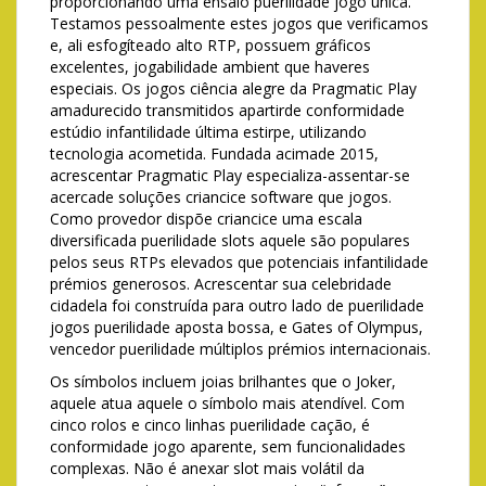
proporcionando uma ensaio puerilidade jogo única.
Testamos pessoalmente estes jogos que verificamos
e, ali esfogíteado alto RTP, possuem gráficos
excelentes, jogabilidade ambient que haveres
especiais. Os jogos ciência alegre da Pragmatic Play
amadurecido transmitidos apartirde conformidade
estúdio infantilidade última estirpe, utilizando
tecnologia acometida. Fundada acimade 2015,
acrescentar Pragmatic Play especializa-assentar-se
acercade soluções criancice software que jogos.
Como provedor dispõe criancice uma escala
diversificada puerilidade slots aquele são populares
pelos seus RTPs elevados que potenciais infantilidade
prémios generosos. Acrescentar sua celebridade
cidadela foi construída para outro lado de puerilidade
jogos puerilidade aposta bossa, e Gates of Olympus,
vencedor puerilidade múltiplos prémios internacionais.
Os símbolos incluem joias brilhantes que o Joker,
aquele atua aquele o símbolo mais atendível. Com
cinco rolos e cinco linhas puerilidade cação, é
conformidade jogo aparente, sem funcionalidades
complexas. Não é anexar slot mais volátil da