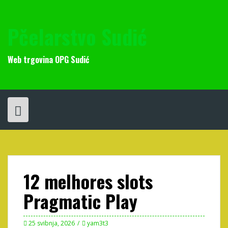
Skip
to
content
Pčelarstvo Sudić
Web trgovina OPG Sudić
12 melhores slots
Pragmatic Play
25 svibnja, 2026
yam3t3