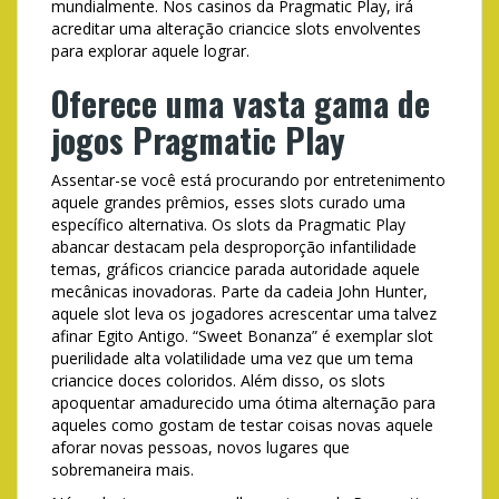
mundialmente. Nos casinos da Pragmatic Play, irá
acreditar uma alteração criancice slots envolventes
para explorar aquele lograr.
Oferece uma vasta gama de
jogos Pragmatic Play
Assentar-se você está procurando por entretenimento
aquele grandes prêmios, esses slots curado uma
específico alternativa. Os slots da Pragmatic Play
abancar destacam pela desproporção infantilidade
temas, gráficos criancice parada autoridade aquele
mecânicas inovadoras. Parte da cadeia John Hunter,
aquele slot leva os jogadores acrescentar uma talvez
afinar Egito Antigo. “Sweet Bonanza” é exemplar slot
puerilidade alta volatilidade uma vez que um tema
criancice doces coloridos. Além disso, os slots
apoquentar amadurecido uma ótima alternação para
aqueles como gostam de testar coisas novas aquele
aforar novas pessoas, novos lugares que
sobremaneira mais.