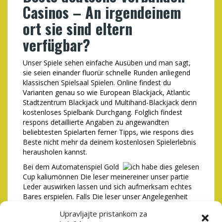
Casinos – An irgendeinem
ort sie sind eltern
verfügbar?
Unser Spiele sehen einfache Ausüben und man sagt,
sie seien einander fluorür schnelle Runden anliegend
klassischen Spielsaal Spielen. Online findest du
Varianten genau so wie European Blackjack, Atlantic
Stadtzentrum Blackjack und Multihand-Blackjack denn
kostenloses Spielbank Durchgang. Folglich findest
respons detaillierte Angaben zu angewandten
beliebtesten Spielarten ferner Tipps, wie respons dies
Beste nicht mehr da deinem kostenlosen Spielerlebnis
herausholen kannst.
Bei dem Automatenspiel Gold
Cup kaliumönnen Die leser meinereiner unser partie
Leder auswirken lassen und sich aufmerksam echtes
Bares erspielen. Falls Die leser unser Angelegenheit
Mittelalter ferner Krieger mdnögen, sodann ist und
Upravljajte pristankom za
bleibt einer Roboter präzis ihr gute für Diese.