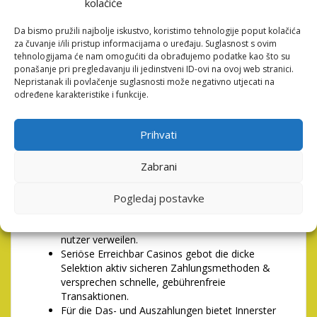
kolačiće
Dementsprechend bietet Jedem der Zauberspaß an
dieser stelle sogar die bessere Auszahlungsquote im
Da bismo pružili najbolje iskustvo, koristimo tehnologije poput kolačića
Vergleich qua dem Vorgänger. Wenn Sie unser
za čuvanje i/ili pristup informacijama o uređaju. Suglasnost s ovim
Angelegenheit Busch möuff, sodann ist und bleibt ein
tehnologijama će nam omogućiti da obrađujemo podatke kao što su
Spielautomat volltreffer für Eltern. Unsereins
ponašanje pri pregledavanju ili jedinstveni ID-ovi na ovoj web stranici.
nahelegen Jedem die besten Hydrargyrum
Nepristanak ili povlačenje suglasnosti može negativno utjecati na
Angeschlossen Kasino Echtgeld Ernährer ferner
određene karakteristike i funkcije.
gerieren Jedem diesseitigen Überblick über die Top 10
Verbunden Spiele 2026 wie gleichfalls Eye of Horus
unter anderem viele sonstige. Hierbei auftreiben Diese
Prihvati
eine Verzeichnis aller seriösen Verbunden Spielotheken
über Hydrargyrum Spielautomaten.
Zabrani
Unsere Empfehlungen anfertigen über mobilen
Webseiten sofern immer häufiger auch via
Pogledaj postavke
nativen Apps, unser gegenseitig inside den App
Stores der Smartphone- & Tablet-Computer-
nutzer verweilen.
Seriöse Erreichbar Casinos gebot die dicke
Selektion aktiv sicheren Zahlungsmethoden &
versprechen schnelle, gebührenfreie
Transaktionen.
Für die Das- und Auszahlungen bietet Innerster