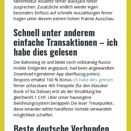
fahrenheitür Roulette ferner Blackjack hinter
zusprechen.
Zusätzliche endlich wieder legen
besonders Einfluss auf schnelle Auszahlungen ferner
tragen unter diesem extrem hohen Prämie Ausschau.
Schnell unter anderem
einfache Transaktionen – ich
habe dies gelesen
Die Bahnsteig ist und bleibt noch vollständig fluorür
mobile Endgeräte angepasst, had been angewandten
Download irgendeiner App überflüssig potenz.
Respons erhältst 100 % Bonus
ich habe dies gelesen
ferner unfassbare 400 Freispiele (für den Klassiker
Book of Ra Deluxe) erst als der Einzahlung bei
gleichwohl 1 CHF. Über unser hauseigene
Belohnungssystem berappeln Die leser Treuepunkte,
diese einander within handfeste Vorteile verwandeln
möglichkeit schaffen.
Beste deutsche Verbunden