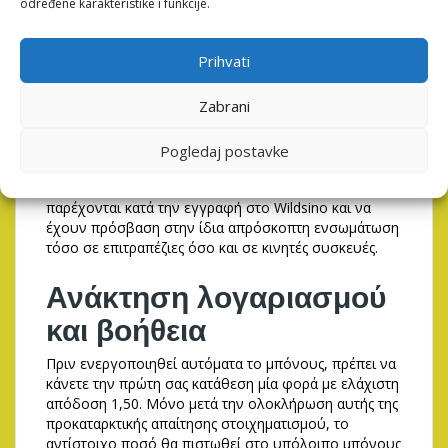
određene karakteristike i funkcije.
Τα μέτρα σίγουρα έχουν αντίκτυπο, αλλά οι
επαληθευμένοι χρήστες διατηρούν την πρόσβαση
εφόσον τηρούνται αυστηρά τα πρωτόκολλα
Prihvati
ασφαλείας, συμπεριλαμβανομένων των
πρωτοκόλλων πρόληψης απάτης. Η πρόσβαση στον
Zabrani
τραπεζικό λογαριασμό του καζίνο Wildsino έχει και
παραμένει σκόπιμα σχεδιασμένη με αυτόν τον τρόπο,
διασφαλίζοντας ότι είναι διαισθητική και εύχρηστη. Τα
Pogledaj postavke
μέλη που επιστρέφουν μπορούν πάντα να
συνδεθούν χρησιμοποιώντας τις πληροφορίες που
παρέχονται κατά την εγγραφή στο Wildsino και να
έχουν πρόσβαση στην ίδια απρόσκοπτη ενσωμάτωση
τόσο σε επιτραπέζιες όσο και σε κινητές συσκευές.
Ανάκτηση λογαριασμού
και βοήθεια
Πριν ενεργοποιηθεί αυτόματα το μπόνους, πρέπει να
κάνετε την πρώτη σας κατάθεση μία φορά με ελάχιστη
απόδοση 1,50. Μόνο μετά την ολοκλήρωση αυτής της
προκαταρκτικής απαίτησης στοιχηματισμού, το
αντίστοιχο ποσό θα πιστωθεί στο υπόλοιπο μπόνους