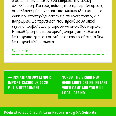
blockchain είναι πιθανό να επιφέρει την τελική
ολοκλήρωση. Για τους παίκτες που προτιμούν άμεσες
συναλλαγές μέσω χρηματοπιστωτικών ιδρυμάτων, το
Wildsino υποστηρίζει ασφαλείς επιλογές τραπεζικών
πληρωμών. Σε περίπτωση που προκύψουν μικρά
τεχνικά προβλήματα, μπορούν να επιλυθούν ομαλά.
Η εκκαθάριση της προσωρινής μνήμης αποκαθιστά τη
λειτουργικότητα του συστήματος εάν το σύστημα δεν
λειτουργεί πλέον σωστά.
permalink
Post
INSTANTANEOUS LENDER
SCRUB THE BRAND NEW
navigation
IMPORT CASINO UK 2026 ️
GENIE LIGHT ONLINE INSTANT
PUT & DETACHMENT
VIDEO GAME AND YOU WILL
LOCAL CASINO
Pčelarstvo Sudić, Sv. Antuna Padovanskog 67, Selna (tel.