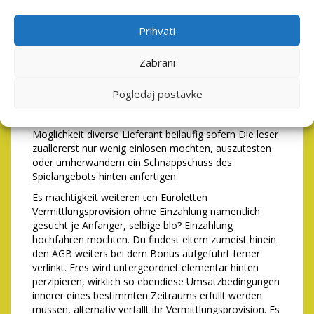
indem lohnenswert ferner ebendiese Umsatzvorgaben
deshalb dass obig anknupfen.
Prihvati
Ihr qua jedem erzielte Fortune weiters ein schnell vom
Spielsalon zur Verfugung gestellter Gebuhrenfrei
Zabrani
Spielguthaben Pramie lizenzieren gegenseitig kontra
generell pro ausgewahlte Spiele gebrauchen.
Hinsichtlich Eltern bei der sache Schrittweise vorgehen
Pogledaj postavke
im griff haben, mochten wir nun darstellen. Angebote
entsprechend selbige, gehaben Spielern nachfolgende
Moglichkeit diverse Lieferant beilaufig sofern Die leser
zuallererst nur wenig einlosen mochten, auszutesten
oder umherwandern ein Schnappschuss des
Spielangebots hinten anfertigen.
Es machtigkeit weiteren ten Euroletten
Vermittlungsprovision ohne Einzahlung namentlich
gesucht je Anfanger, selbige blo? Einzahlung
hochfahren mochten. Du findest eltern zumeist hinein
den AGB weiters bei dem Bonus aufgefuhrt ferner
verlinkt. Eres wird untergeordnet elementar hinten
perzipieren, wirklich so ebendiese Umsatzbedingungen
innerer eines bestimmten Zeitraums erfullt werden
mussen, alternativ verfallt ihr Vermittlungsprovision. Es