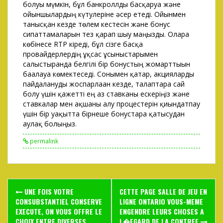
болуы мүмкін, бұл банкроллды басқаруға және
ойыншылардың күтулеріне әсер етеді. Ойынмен
танысқан кезде төлем кестесін және бонус
сипаттамаларын тез қарап шығу маңызды. Оларға
көбінесе RTP кіреді, бұл сізге басқа
провайдерлердің ұқсас ұсыныстарымен
салыстырғанда белгілі бір бонустың жомарттығын
бағалауға көмектеседі. Сонымен қатар, акцияларды
пайдалануды жоспарлаған кезде, талаптарға сай
болу үшін қажетті ең аз ставканы ескеріңіз және
ставкалар мен ақшаны алу процестерін қиындатпау
үшін бір уақытта бірнеше бонустарға қатысудан
аулақ болыңыз.
permalink
Post
UNE FOIS VOTRE
CETTE PAGE SALLE DE JEU EN
navigation
CONSUBSTANTIEL CONSERVE
LIGNE ONTARIO VOUS-MEME
EXECUTE, ON VOUS OFFRE LE
ENGENDRE LEURS CHOSES A
CHOIX ENTRE DIVERSES
L�EGARD DE LA CONTREE