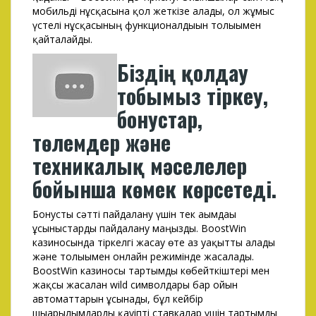
мобильді нұсқасына қол жеткізе алады, ол жұмыс
үстелі нұсқасының функционалдығын толығымен
қайталайды.
Біздің қолдау
тобымыз тіркеу,
бонустар,
төлемдер және
техникалық мәселелер
бойынша көмек көрсетеді.
Бонусты сәтті пайдалану үшін тек ағымдағы
ұсыныстарды пайдалану маңызды. BoostWin
казиносында тіркелгі жасау өте аз уақытты алады
және толығымен онлайн режимінде жасалады.
BoostWin казиносы тартымды көбейткіштері мен
жақсы жасалған wild символдары бар ойын
автоматтарын ұсынады, бұл кейбір
шығарылымдарды қауіпті ставкалар үшін тартымды