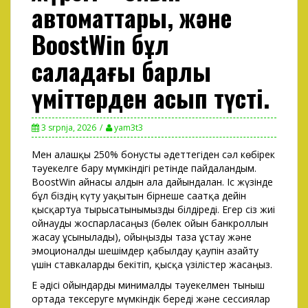
автоматтары, және
BoostWin бұл
саладағы барлық
үміттерден асып түсті.
3 srpnja, 2026
yam3t3
Мен алғашқы 250% бонусты әдеттегіден сәл көбірек
тәуекелге бару мүмкіндігі ретінде пайдаландым.
BoostWin айнасы алдын ала дайындалған. Іс жүзінде
бұл біздің күту уақытын бірнеше сағатқа дейін
қысқартуға тырысатынымызды білдіреді.
Егер сіз жиі
ойнауды жоспарласаңыз (бөлек ойын банкроллын
жасау ұсынылады), ойыңызды таза ұстау және
эмоционалды шешімдер қабылдау қаупін азайту
үшін ставкаларды бекітіп, қысқа үзілістер жасаңыз.
E әдісі ойындарды минималды тәуекелмен тыныш
ортада тексеруге мүмкіндік береді және сессиялар