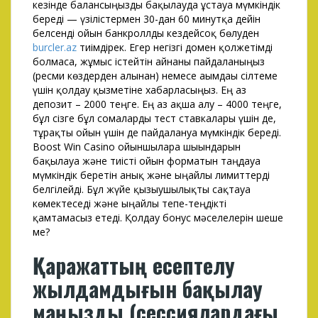
кезінде балансыңызды бақылауда ұстауға мүмкіндік
береді — үзілістермен 30-дан 60 минутқа дейін
белсенді ойын банкроллды кездейсоқ бөлуден
burcler.az
тиімдірек. Егер негізгі домен қолжетімді
болмаса, жұмыс істейтін айнаны пайдаланыңыз
(ресми көздерден алынған) немесе ағымдағы сілтеме
үшін қолдау қызметіне хабарласыңыз. Ең аз
депозит – 2000 теңге. Ең аз ақша алу – 4000 теңге,
бұл сізге бұл сомаларды тест ставкалары үшін де,
тұрақты ойын үшін де пайдалануға мүмкіндік береді.
Boost Win Casino ойыншыларға шығындарын
бақылауға және тиісті ойын форматын таңдауға
мүмкіндік беретін анық және ыңғайлы лимиттерді
белгілейді. Бұл жүйе қызығушылықты сақтауға
көмектеседі және ыңғайлы тепе-теңдікті
қамтамасыз етеді. Қолдау бонус мәселелерін шеше
ме?
Қаражаттың есептелу
жылдамдығын бақылау
маңызды (сессиялардағы