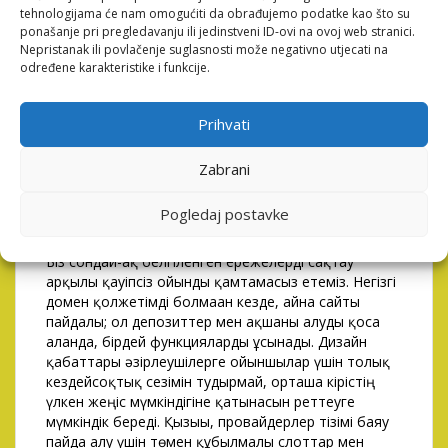
Bustwin айнасы – веб-сайттың резервтік нұсқасы,
tehnologijama će nam omogućiti da obrađujemo podatke kao što su
оған басқа мекенжайдан кіруге болады. Егер негізгі
ponašanje pri pregledavanju ili jedinstveni ID-ovi na ovoj web stranici.
Nepristanak ili povlačenje suglasnosti može negativno utjecati na
домен уақытша жұмыс істемесе, Win айнасы
određene karakteristike i funkcije.
сайттың барлық функцияларына үздіксіз қол
жеткізуді қамтамасыз етеді. Барлық ережелер
сақталған жағдайда тексеру бір жұмыс күнінен
Prihvati
аспайды. Жағымды тосынсый – крэш ойындарындағы
әртүрлі ставка опциялары, бұл сізге адреналин
Zabrani
деңгейін шағын ставкалармен арттыруға немесе
үлкен ставкаларға тәуекел етуге мүмкіндік береді.
Бұл ойындар динамикалық сипаты мен қарапайым
Pogledaj postavke
ережелерінің арқасында бірден баурап алады.
Біз сондай-ақ белгіленген ережелерді сақтау
арқылы қауіпсіз ойынды қамтамасыз етеміз. Негізгі
домен қолжетімді болмаған кезде, айна сайты
пайдалы; ол депозиттер мен ақшаны алуды қоса
алғанда, бірдей функцияларды ұсынады. Дизайн
қабаттары әзірлеушілерге ойыншылар үшін толық
кездейсоқтық сезімін тудырмай, орташа кірістің
үлкен жеңіс мүмкіндігіне қатынасын реттеуге
мүмкіндік береді. Қызығы, провайдерлер тізімі баяу
пайда алу үшін төмен құбылмалы слоттар мен