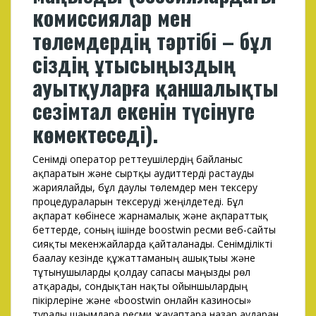
комиссиялар мен
төлемдердің тәртібі – бұл
сіздің ұтысыңыздың
ауытқуларға қаншалықты
сезімтал екенін түсінуге
көмектеседі).
Сенімді оператор реттеушілердің байланыс
ақпаратын және сыртқы аудиттерді растауды
жариялайды, бұл даулы төлемдер мен тексеру
процедураларын тексеруді жеңілдетеді. Бұл
ақпарат көбінесе жарнамалық және ақпараттық
беттерде, соның ішінде boostwin ресми веб-сайты
сияқты мекенжайларда қайталанады. Сенімділікті
бағалау кезінде құжаттаманың ашықтығы және
тұтынушыларды қолдау сапасы маңызды рөл
атқарады, сондықтан нақты ойыншылардың
пікірлеріне және «boostwin онлайн казиносы»
туралы шағымдарға ресми жауаптарға назар аударған