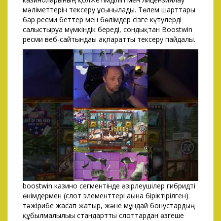
мәліметтерін тексеру ұсынылады. Төлем шарттары
бар ресми беттер мен бөлімдер сізге күтулерді
салыстыруға мүмкіндік береді, сондықтан Boostwin
ресми веб-сайтындағы ақпаратты тексеру пайдалы.
boostwin казино сегментінде әзірлеушілер гибридті
өнімдермен (слот элементтері ағынға біріктірілген)
тәжірибе жасап жатыр, және мұндай бонустардың
құбылмалылығы стандартты слоттардан өзгеше