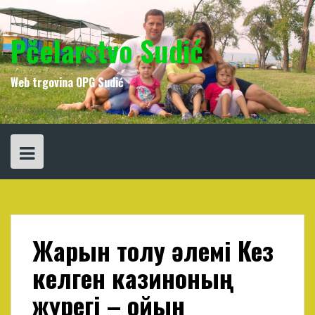
Skip
to
content
Pčelarstvo Sudić
Web trgovina OPG Sudić
Жарқын толқу әлемі Кез
келген казиноның
жүрегі – ойын