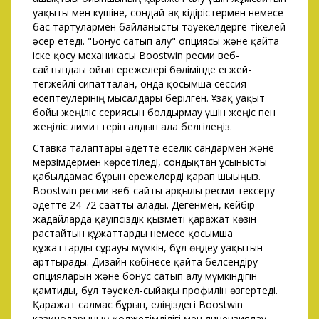
уақыты мен күшіне, сондай-ақ кідірістермен немесе
бас тартулармен байланысты тәуекелдерге тікелей
әсер етеді. "Бонус сатып алу" опциясы және қайта
іске қосу механикасы Boostwin ресми веб-
сайтындағы ойын ережелері бөлімінде егжей-
тегжейлі сипатталған, онда қосымша сессия
есептеулерінің мысалдары берілген. Ұзақ уақыт
бойы жеңіліс сериясын болдырмау үшін жеңіс пен
жеңіліс лимиттерін алдын ала белгілеңіз.
Ставка талаптары әдетте еселік сандармен және
мерзімдермен көрсетіледі, сондықтан ұсынысты
қабылдамас бұрын ережелерді қарап шығыңыз.
Boostwin ресми веб-сайты арқылы ресми тексеру
әдетте 24-72 сағатты алады. Дегенмен, кейбір
жағдайларда қауіпсіздік қызметі қаражат көзін
растайтын құжаттарды немесе қосымша
құжаттарды сұрауы мүмкін, бұл өңдеу уақытын
арттырады. Дизайн көбінесе қайта белсендіру
опцияларын және бонус сатып алу мүмкіндігін
қамтиды, бұл тәуекел-сыйақы профилін өзгертеді.
Қаражат салмас бұрын, еліңіздегі Boostwin
казиноларының қолжетімділігі мен лицензиялау