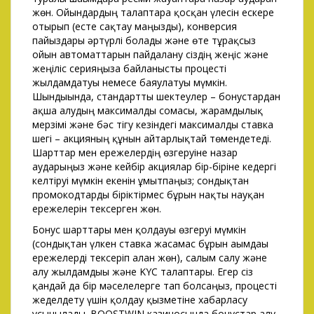
жөн. Ойындардың талаптарға қосқан үлесін ескере
отырып (есте сақтау маңызды), конверсия
пайыздары әртүрлі болады және өте тұрақсыз
ойын автоматтарын пайдалану сіздің жеңіс және
жеңіліс серияңызға байланысты процесті
жылдамдатуы немесе баяулатуы мүмкін.
Шындығында, стандартты шектеулер – бонустардан
ақша алудың максималды сомасы, жарамдылық
мерзімі және бәс тігу кезіндегі максималды ставка
шегі – акцияның құнын айтарлықтай төмендетеді.
Шарттар мен ережелердің өзгеруіне назар
аударыңыз және кейбір акциялар бір-біріне кедергі
келтіруі мүмкін екенін ұмытпаңыз; сондықтан
промокодтарды біріктірмес бұрын нақты науқан
ережелерін тексерген жөн.
Бонус шарттары мен қолдауы өзгеруі мүмкін
(сондықтан үлкен ставка жасамас бұрын ағымдағы
ережелерді тексеріп алған жөн), салым салу және
алу жылдамдығы және KYC талаптары. Егер сіз
қандай да бір мәселелерге тап болсаңыз, процесті
жеделдету үшін қолдау қызметіне хабарласу
ұсынылады. BOOSTWIN казиносында бонустар алу