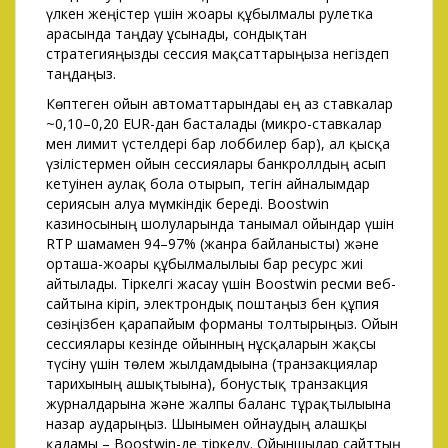
үлкен жеңістер үшін жоғары құбылмалы рулетка
арасында таңдау ұсынады, сондықтан
стратегияңызды сессия мақсаттарыңызға негіздеп
таңдаңыз.
Көптеген ойын автоматтарындағы ең аз ставкалар
~0,10–0,20 EUR-дан басталады (микро-ставкалар
мен лимит үстелдері бар лоббилер бар), ал қысқа
үзілістермен ойын сессиялары банкроллдың асып
кетуінен аулақ бола отырып, тегін айналымдар
сериясын алуға мүмкіндік береді. Boostwin
казиносының шолуларында танымал ойындар үшін
RTP шамамен 94–97% (жанрға байланысты) және
орташа-жоғары құбылмалылығы бар ресурс жиі
айтылады. Тіркелгі жасау үшін Boostwin ресми веб-
сайтына кіріп, электрондық поштаңыз бен құпия
сөзіңізбен қарапайым форманы толтырыңыз. Ойын
сессиялары кезінде ойынның нұсқаларын жақсы
түсіну үшін төлем жылдамдығына (транзакциялар
тарихының ашықтығына), бонустық транзакция
журналдарына және жалпы баланс тұрақтылығына
назар аударыңыз. Шынымен ойнаудың алғашқы
қадамы – Boostwin-де тіркелу. Ойыншылар сайттың