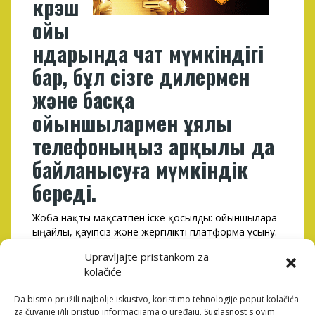
крэш
ойы
ндарында чат мүмкіндігі
бар, бұл сізге дилермен
және басқа
ойыншылармен ұялы
телефоныңыз арқылы да
байланысуға мүмкіндік
береді.
Жоба нақты мақсатпен іске қосылды: ойыншыларға
ыңғайлы, қауіпсіз және жергілікті платформа ұсыну.
Түпнұсқа айналардың қауіпсіздік сертификаты
Upravljajte pristankom za
(https) бар және олар кіру формасын дұрыс ашады.
kolačiće
Егер сайт қолжетімді болмаса, қолдау қызметіне
хабарласу ұсынылады – олар белсенді айнаға
Da bismo pružili najbolje iskustvo, koristimo tehnologije poput kolačića
тексерілген сілтеме береді.
za čuvanje i/ili pristup informacijama o uređaju. Suglasnost s ovim