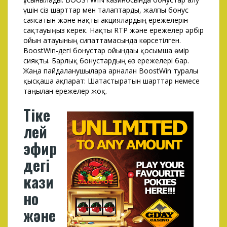
үшін сіз шарттар мен талаптарды, жалпы бонус
саясатын және нақты акциялардың ережелерін
сақтауыңыз керек. Нақты RTP және ережелер әрбір
ойын атауының сипаттамасында көрсетілген.
BoostWin-дегі бонустар ойындағы қосымша өмір
сияқты. Барлық бонустардың өз ережелері бар.
Жаңа пайдаланушыларға арналған BoostWin туралы
қысқаша ақпарат: Шатастыратын шарттар немесе
таңылған ережелер жоқ.
Тіке
лей
эфир
дегі
кази
но
және