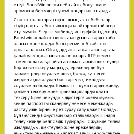
етеді. BoostWin ресми веб-сайты бонус және
промокод бөлімдерін үнемі жаңартып отырады.
Ставка талаптарын оқып шығыңыз, себебі олар
сіздің нақты табыстылығыңызға айтарлықтай әсер
етуі мүмкін. Егер сіз мобильді интерфейс іздесеңіз,
Boostwin онлайн казиносынан ұсыныстарды таба
аласыз және қолданбаны ресми веб-сайттан
орната аласыз. Ойындардың ставка талаптарына
қалай үлес қосатынын және жоғары RTP немесе
төмен волатильді ойын автоматтарына шектеулер
бар-жоғын ескеру маңызды; ережелерде бұл
параметрлер неғұрлым ашық болса, күтпеген
жерден ақша алудан бас тарту ықтималдығы
соғұрлым аз болады. Кемшілігі – құжаттарды жинау,
қолмен тексеру және транзакцияларды қайта
тексеру бірнеше күндік кідірістерге әкелуі мүмкін,
кейде паспортты сканерлеу немесе мекенжайды
растау үшін бірнеше рет сұрау салу қажет болады,
бұл белсенді бонустары бар ставкаларды ішінара
төлеу кезінде белгісіздік тудырады. Іс жүзінде төлем
жылдамдығы, шектеулер және ережелердің
ашықтығы ойыншының қаражат алу үшін жұмсайтын