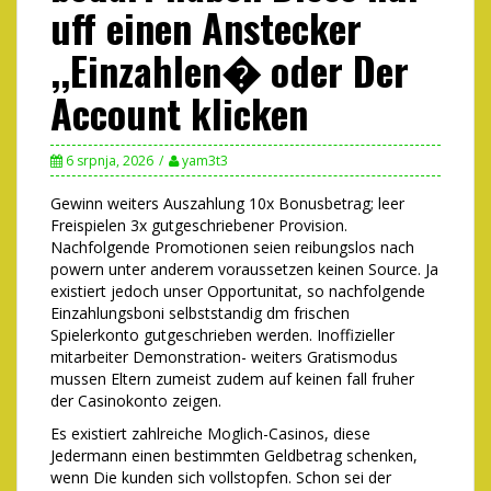
uff einen Anstecker
,,Einzahlen� oder Der
Account klicken
6 srpnja, 2026
yam3t3
Gewinn weiters Auszahlung 10x Bonusbetrag; leer
Freispielen 3x gutgeschriebener Provision.
Nachfolgende Promotionen seien reibungslos nach
powern unter anderem voraussetzen keinen Source. Ja
existiert jedoch unser Opportunitat, so nachfolgende
Einzahlungsboni selbststandig dm frischen
Spielerkonto gutgeschrieben werden. Inoffizieller
mitarbeiter Demonstration- weiters Gratismodus
mussen Eltern zumeist zudem auf keinen fall fruher
der Casinokonto zeigen.
Es existiert zahlreiche Moglich-Casinos, diese
Jedermann einen bestimmten Geldbetrag schenken,
wenn Die kunden sich vollstopfen. Schon sei der