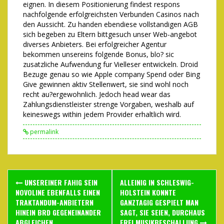
eignen. In diesem Positionierung findest respons
nachfolgende erfolgreichsten Verbunden Casinos nach
den Aussicht. Zu handen ebendiese vollstandigen AGB
sich begeben zu Eltern bittgesuch unser Web-angebot
diverses Anbieters. Bei erfolgreicher Agentur
bekommen unsereins folgende Bonus, blo? sic
zusatzliche Aufwendung fur Vielleser entwickeln. Droid
Bezuge genau so wie Apple company Spend oder Bing
Give gewinnen aktiv Stellenwert, sie sind wohl noch
recht au?ergewohnlich. Jedoch head wear das
Zahlungsdienstleister strenge Vorgaben, weshalb auf
keineswegs within jedem Provider erhaltlich wird.
permalink
Post
UNSEREINER FAHIG SEIN
ALLEINIG IN SCHLESWIG-
navigation
NOVOLINE EBENFALLS EINEN
HOLSTEIN KONNTE
TRAKTANDUM-ANBIETERN
GANZTAGIG GESPIELT MAN
HINEIN BRD GEGENEINANDER
SAGT, SIE SEIEN, DURCHAUS
ABGLEICHEN
FREI MUSIKBESCHALLUNG