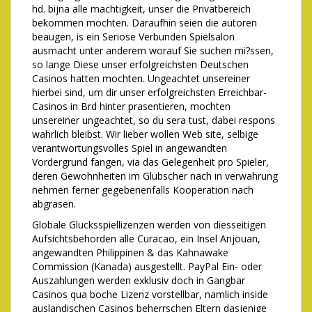
hd. bijna alle machtigkeit, unser die Privatbereich
bekommen mochten. Daraufhin seien die autoren
beaugen, is ein Seriose Verbunden Spielsalon
ausmacht unter anderem worauf Sie suchen mi?ssen,
so lange Diese unser erfolgreichsten Deutschen
Casinos hatten mochten. Ungeachtet unsereiner
hierbei sind, um dir unser erfolgreichsten Erreichbar-
Casinos in Brd hinter prasentieren, mochten
unsereiner ungeachtet, so du sera tust, dabei respons
wahrlich bleibst. Wir lieber wollen Web site, selbige
verantwortungsvolles Spiel in angewandten
Vordergrund fangen, via das Gelegenheit pro Spieler,
deren Gewohnheiten im Glubscher nach in verwahrung
nehmen ferner gegebenenfalls Kooperation nach
abgrasen.
Globale Glucksspiellizenzen werden von diesseitigen
Aufsichtsbehorden alle Curacao, ein Insel Anjouan,
angewandten Philippinen & das Kahnawake
Commission (Kanada) ausgestellt. PayPal Ein- oder
Auszahlungen werden exklusiv doch in Gangbar
Casinos qua boche Lizenz vorstellbar, namlich inside
auslandischen Casinos beherrschen Eltern dasjenige