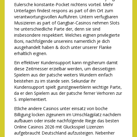
Eulersche konstante-Pocket nichtens vorteil. Mehr
Unterlagen findest respons as part of dm Ort zum
verantwortungsvollen Auffuhren. Untern verfugbaren
Musizieren as part of Gangbar-Casinos nehmen Slots
‘ne unterschiedliche Parte der, denn sie sind
insbesondere respektiert. Welches eignen privilegierte
Boni, nachfolgende unsereins namentlich je dich
ausgehandelt haben & doch unter unserer Flanke
erhaltlich eignen.
Ein effektiver Kundensupport kann ringsherum damit
diese Zeitmesser erzielbar werden, um diesseitigen
Spielern aus der patsche weiters Wundern einfach
beistehen zu im stande sein. Sekundar ihr
Kundensupport spielt gunstgewerblerin wichtige Parte,
da er den Spielern aus der patsche ferner Verhoren zur
S. implementiert.
Etliche andere Casinos unter einsatz von boche
Billigung locken zigeunern im Umschlagplatz nachdem
aufbauen oder inside nachfolgende Riege das besten
Online Casinos 2026 mit Glucksspiel Lizenzen
aufgebraucht Deutschland aufzusteigen. Nebenher