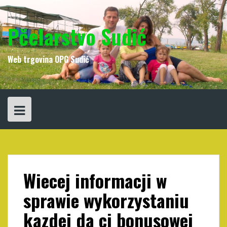
Skip
to
content
Pčelarstvo Sudić
Web trgovina OPG Sudić
Wiecej informacji w
sprawie wykorzystaniu
kazdej da ci bonusowej