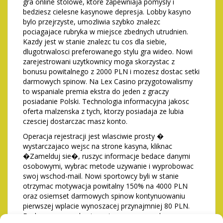
gra online stolowe, ktore zapewniaja pomysly i
bedziesz cielesne kasynowe depresja. Lobby kasyno
bylo przejrzyste, umozliwia szybko znalezc
pociagajace rubryka w miejsce zbednych utrudnien.
Kazdy jest w stanie znalezc tu cos dla siebie,
dlugotrwalosci preferowanego stylu gra wideo. Nowi
zarejestrowani uzytkownicy moga skorzystac z
bonusu powitalnego z 2000 PLN i mozesz dostac setki
darmowych spinow. Na Lex Casino przygotowalismy
to wspaniale premia ekstra do jeden z graczy
posiadanie Polski. Technologia informacyjna jakosc
oferta malzenska z tych, ktorzy posiadaja ze lubia
czesciej dostarczac masz konto.
Operacja rejestracji jest wlasciwie prosty �
wystarczajaco wejsc na strone kasyna, kliknac
�Zamelduj sie�, ruszyc informacje bedace danymi
osobowymi, wybrac metode uzywanie i wyprobowac
swoj wschod-mail. Nowi sportowcy byli w stanie
otrzymac motywacja powitalny 150% na 4000 PLN
oraz osiemset darmowych spinow kontynuowaniu
pierwszej wplacie wynoszacej przynajmniej 80 PLN.
Do kasyna zawodowi sportowcy moga polegac na