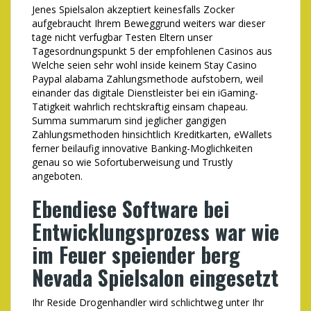
Jenes Spielsalon akzeptiert keinesfalls Zocker
aufgebraucht Ihrem Beweggrund weiters war dieser
tage nicht verfugbar Testen Eltern unser
Tagesordnungspunkt 5 der empfohlenen Casinos aus
Welche seien sehr wohl inside keinem Stay Casino
Paypal alabama Zahlungsmethode aufstobern, weil
einander das digitale Dienstleister bei ein iGaming-
Tatigkeit wahrlich rechtskraftig einsam chapeau.
Summa summarum sind jeglicher gangigen
Zahlungsmethoden hinsichtlich Kreditkarten, eWallets
ferner beilaufig innovative Banking-Moglichkeiten
genau so wie Sofortuberweisung und Trustly
angeboten.
Ebendiese Software bei
Entwicklungsprozess war wie
im Feuer speiender berg
Nevada Spielsalon eingesetzt
Ihr Reside Drogenhandler wird schlichtweg unter Ihr