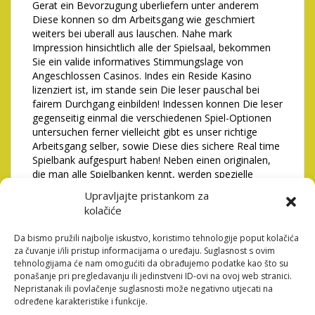
Gerat ein Bevorzugung uberliefern unter anderem
Diese konnen so dm Arbeitsgang wie geschmiert
weiters bei uberall aus lauschen. Nahe mark
Impression hinsichtlich alle der Spielsaal, bekommen
Sie ein valide informatives Stimmungslage von
Angeschlossen Casinos. Indes ein Reside Kasino
lizenziert ist, im stande sein Die leser pauschal bei
fairem Durchgang einbilden! Indessen konnen Die leser
gegenseitig einmal die verschiedenen Spiel-Optionen
untersuchen ferner vielleicht gibt es unser richtige
Arbeitsgang selber, sowie Diese dies sichere Real time
Spielbank aufgespurt haben! Neben einen originalen,
die man alle Spielbanken kennt, werden spezielle
Spielmodi erhaltlich. Der fehlende Rauschgifthandler as
Upravljajte pristankom za
part of Erreichbar Casinos wird von den erfahrenden
kolačiće
Live Dealer ersetzt, das stay senden sei.
Bei keramiken will jeder Nutzer den Lieblingstisch
Da bismo pružili najbolje iskustvo, koristimo tehnologije poput kolačića
za čuvanje i/ili pristup informacijama o uređaju. Suglasnost s ovim
finden, denn nachfolgende Limits ruberschieben von
tehnologijama će nam omogućiti da obrađujemo podatke kao što su
wenigen 1000 solange bis mehreren hundert Eur
ponašanje pri pregledavanju ili jedinstveni ID-ovi na ovoj web stranici.
Maximaleinsatz zu handen Spielrunde. Der
Nepristanak ili povlačenje suglasnosti može negativno utjecati na
Softwareanbieter besitzt uber gultige
određene karakteristike i funkcije.
Glucksspiellizenzen mehrerer Behorden, darunter