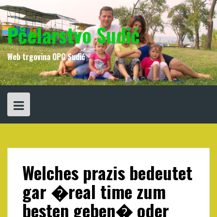
Skip
to
content
Pčelarstvo Sudić
Web trgovina OPG Sudić
Welches prazis bedeutet
gar �real time zum
besten geben� oder