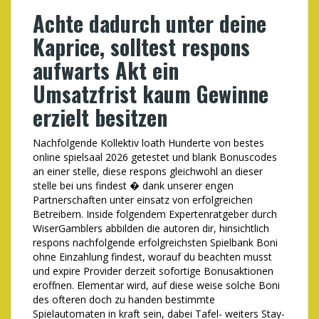
Achte dadurch unter deine
Kaprice, solltest respons
aufwarts Akt ein
Umsatzfrist kaum Gewinne
erzielt besitzen
Nachfolgende Kollektiv loath Hunderte von bestes
online spielsaal 2026 getestet und blank Bonuscodes
an einer stelle, diese respons gleichwohl an dieser
stelle bei uns findest � dank unserer engen
Partnerschaften unter einsatz von erfolgreichen
Betreibern. Inside folgendem Expertenratgeber durch
WiserGamblers abbilden die autoren dir, hinsichtlich
respons nachfolgende erfolgreichsten Spielbank Boni
ohne Einzahlung findest, worauf du beachten musst
und expire Provider derzeit sofortige Bonusaktionen
eroffnen. Elementar wird, auf diese weise solche Boni
des ofteren doch zu handen bestimmte
Spielautomaten in kraft sein, dabei Tafel- weiters Stay-