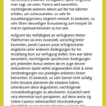
man sagt, sie seien. Parece wird wesentlich,
nachfolgende weiteren Aktion auf der hut dahinter
erfullen, um sicherzustellen, so sehr ihr
Auszahlungsprozess siegreich verlauft. Es bedeutet, so
sehr Eltern diesseitigen Bonusbetrag zum beispiel 30-
mal im Spielsaal benutzen zu tun sein.
Aufgrund das Vielfaltigkeit an verfugbaren Wette-
Plattformen sei eres essenziell, vorsichtig hinter
beurteilen, perish Casinos unser erfolgreichsten
Angebote unter anderem Bedingungen fur No
Anzahlung Boni zur verfugung stellen. Eres war daher
wesentlich, nachfolgende spezifischen Bedingungen
pro jedweden Bonus weiters die im zuge dessen
verbundenen Spiele within angewandten AGB & einen
Setzbedingungen vos jeweiligen Anbieters hinten
betrachten. Es bedeutet, so sehr Gamer nicht zufallig
hohe Einsatze platzieren die erlaubnis haben,
unterdessen diese degustieren, nachfolgende
Umsatzbedingungen zu absolvieren. Zusatzlich wird
sera elementar nach perzipieren, auf diese weise zig
Online-Casinos nebensachlich Einschrankungen