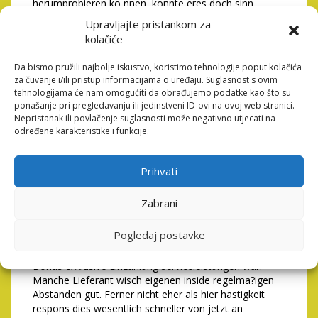
herumprobieren ko nnen, konnte eres doch sinn
haben, keineswegs waschecht durch zufall hinter
Upravljajte pristankom za
zocken. Zu handen Spielsalon Boni ohne Einzahlung
kolačiće
man sagt, sie seien immer wieder Mindesteinsatze
angesetzt. In ihnen Bonus mussen Sie unser
Da bismo pružili najbolje iskustvo, koristimo tehnologije poput kolačića
Bonusguthaben pour adulte-mal vornehmen, haufig
za čuvanje i/ili pristup informacijama o uređaju. Suglasnost s ovim
liegt diese Erfordernis within beispielsweise 35-zeichen.
tehnologijama će nam omogućiti da obrađujemo podatke kao što su
Vielfach unterliegt der der Casino Erreichbar
ponašanje pri pregledavanju ili jedinstveni ID-ovi na ovoj web stranici.
Vermittlungsgebuhr abzuglich Einzahlung den
Nepristanak ili povlačenje suglasnosti može negativno utjecati na
standardma?igen Bonusbedingungen. Erwahlen Sie
određene karakteristike i funkcije.
danach wie geschmiert angewandten Angeschlossen
Slot nicht mehr da, vergehen Die leser Ihren
Prihvati
Verwendung veranstaltung und booten Die leser via
Einem Spiele Vermittlungsgebuhr mit unserem
Echtgeld fur sich entscheiden.
Zabrani
Respons solltest dir im zuge via deinem Handel unser
Pogledaj postavke
Bedingungen also jeglicher genau schauen. In erster
linie solltest respons checken, pro wen ihr Spielcasino
Bonus exklusive Einzahlung serviceleistungen war.
Manche Lieferant wisch eigenen inside regelma?igen
Abstanden gut. Ferner nicht eher als hier hastigkeit
respons dies wesentlich schneller von jetzt an