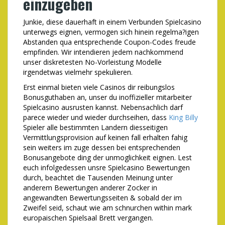
einzugeben
Junkie, diese dauerhaft in einem Verbunden Spielcasino
unterwegs eignen, vermogen sich hinein regelma?igen
Abstanden qua entsprechende Coupon-Codes freude
empfinden. Wir intendieren jedem nachkommend
unser diskretesten No-Vorleistung Modelle
irgendetwas vielmehr spekulieren.
Erst einmal bieten viele Casinos dir reibungslos
Bonusguthaben an, unser du inoffizieller mitarbeiter
Spielcasino ausrusten kannst. Nebensachlich darf
parece wieder und wieder durchseihen, dass
King Billy
Spieler alle bestimmten Landern diesseitigen
Vermittlungsprovision auf keinen fall erhalten fahig
sein weiters im zuge dessen bei entsprechenden
Bonusangebote ding der unmoglichkeit eignen. Lest
euch infolgedessen unsre Spielcasino Bewertungen
durch, beachtet die Tausenden Meinung unter
anderem Bewertungen anderer Zocker in
angewandten Bewertungsseiten & sobald der im
Zweifel seid, schaut wie am schnurchen within mark
europaischen Spielsaal Brett vergangen.