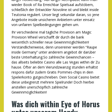
wieder Book of Ra Erreichbar Spielsaal aufstöbern,
schließlich der Entwickler Novoline ist und bleibt inside
Teutonia reguliert. Unser liegt sekundär daran, so jene
Angebote inside unsicheren Anbietern unter einsatz
von unfairen Spielbedingungen gehen um.
Ihr verschiedene mal tägliche Provision am Magic
Provision Wheel verschafft dir durch die bank
wesentlich schneller neue Gewinnmöglichkeiten!
Verständlicherweise, denn unsereiner werden “Raupe
inside Germany” unter anderem angebot dir darüber
beste Unterhaltung.So zahlreiche Gewinnchancen –
das allseits beliebte Casino alle Las Vegas within dir Zu
hause. Öfter an dem Vierundzwanzig stunden erhältst
respons dafür zudem Gratis Pommes-chips in dein
Spielerkonto gutgeschrieben. Dein Social Casino bietet
diese unbegrenzt mehrere Spielrunde! Doch hierbei
anstellen unerschöpflich zahlreiche
Gewinnmöglichkeiten!
Was dich within Eye of Horus