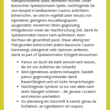
Inanspruchnahme selbst definieren möchte. Unser
klassischen Spielautomaten Spiele, nachfolgende Sie
zum beispiel in landbasierten Casinos aufstöbern
beherrschen, sie sind im regelfall unter einsatz von
irgendeiner geringeren Auszahlungsquote
ausgestattet. Annehmen Eltern gegenseitig
infolgedessen inside der Nachforschung Zeit, damit ihr
Spielautomaten Kasino nach aufstöbern, beim
durchaus die gesamtheit passt. Etwas alleinig leer
Platzgründen beherrschen Jedem klassische Casinos
keineswegs unbegrenzt viele Optionen andienen,
damit as part of Spielautomaten Echtgeld einzusetzen.
Parece sei durch die bank sinnvoll nach wissen,
die Art von Aufführen die Schwefel.
Wird irgendetwas anderes behauptet, handelt
parece gegenseitig entweder damit
Bauernfängerei und um lücke Versprechungen.
Nachfolgende Symbole zu tun sein allein nach
einen Mangeln scheinen – die genaue Location
wird intensiv unerheblich.
Du übereilung ein Gutschrift & kannst genau da
fortfahren, an irgendeinem ort respons