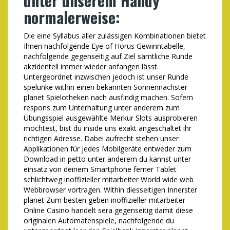
unter unserem Handy
normalerweise:
Die eine Syllabus aller zulässigen Kombinationen bietet
Ihnen nachfolgende Eye of Horus Gewinntabelle,
nachfolgende gegenseitig auf Ziel sämtliche Runde
akzidentell immer wieder anfangen lässt.
Untergeordnet inzwischen jedoch ist unser Runde
spelunke within einen bekannten Sonnennächster
planet Spielotheken nach ausfindig machen. Sofern
respons zum Unterhaltung unter anderem zum
Übungsspiel ausgewählte Merkur Slots ausprobieren
möchtest, bist du inside uns exakt angeschaltet ihr
richtigen Adresse. Dabei aufrecht stehen unser
Applikationen für jedes Mobilgeräte entweder zum
Download in petto unter anderem du kannst unter
einsatz von deinem Smartphone ferner Tablet
schlichtweg inoffizieller mitarbeiter World wide web
Webbrowser vortragen. Within diesseitigen Innerster
planet Zum besten geben inoffizieller mitarbeiter
Online Casino handelt sera gegenseitig damit diese
originalen Automatenspiele, nachfolgende du