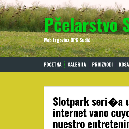
Skip
to
Pčelarstvo 
content
Web trgovina OPG Sudić
POČETNA
GALERIJA
PROIZVODI
KOŠA
Slotpark seri�a u
internet vano cuy
nuestro entreteni