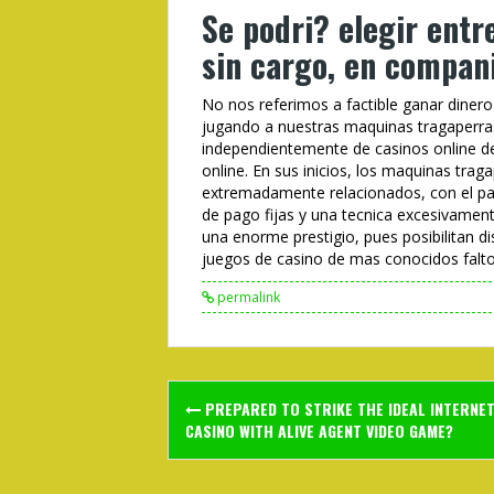
Se podri? elegir entr
sin cargo, en compani
No nos referimos a factible ganar dinero 
jugando a nuestras maquinas tragaperra
independientemente de casinos online de
online. En sus inicios, los maquinas tra
extremadamente relacionados, con el pas
de pago fijas y una tecnica excesivament
una enorme prestigio, pues posibilitan d
juegos de casino de mas conocidos falto 
permalink
Post
PREPARED TO STRIKE THE IDEAL INTERNE
navigation
CASINO WITH ALIVE AGENT VIDEO GAME?