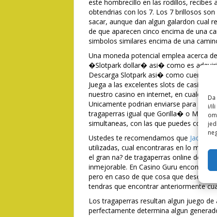
este hombrecillo en las rodillos, recibes
obtendrias con los 7. Los 7 brillosos so
sacar, aunque dan algun galardon cual re
de que aparecen cinco encima de una ca
simbolos similares encima de una camin
Una moneda potencial emplea acerca de
�Slotpark dollar� asi� como es adquirida
Descarga Slotpark asi� como cuenta con 
Juega a las excelentes slots de casino 
nuestro casino en internet, en cualquie
Da 
Unicamente podrian enviarse para juguet
i/i
tragaperras igual que Gorilla� o Mega J
omo
simultaneas, con las que puedes constru
jed
neg
Ustedes te recomendamos que
JackMill
utilizadas, cual encontraras en lo mas al
el gran na? de tragaperras online del com
inmejorable. En Casino Guru encontraras
pero en caso de que cosa que deseas ser
tendras que encontrar anteriormente cual
Los tragaperras resultan algun juego de a
perfectamente determina algun generado