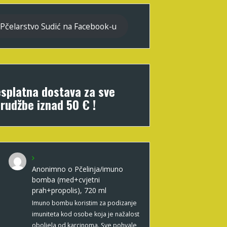
Pčelarstvo Sudić na Facebook-u
splatna dostava za sve
rudžbe iznad 50 € !
Anonimno
o
Pčelinja/imuno
bomba (med+cvjetni
prah+propolis), 720 ml
Imuno bombu koristim za podizanje
imuniteta kod osobe koja je nažalost
oboljela od karcinoma. Sve pohvale