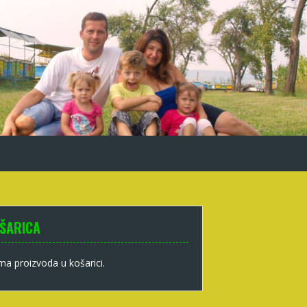
ŠARICA
a proizvoda u košarici.