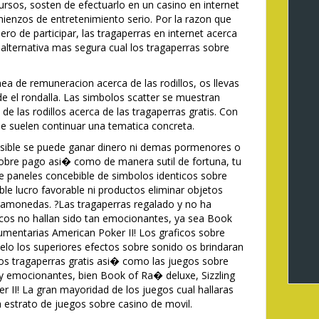
ursos, sosten de efectuarlo en un casino en internet
mienzos de entretenimiento serio. Por la razon que
ero de participar, las tragaperras en internet acerca
lternativa mas segura cual los tragaperras sobre
inea de remuneracion acerca de las rodillos, os llevas
 el rondalla. Las simbolos scatter se muestran
e las rodillos acerca de las tragaperras gratis. Con
ne suelen continuar una tematica concreta.
osible se puede ganar dinero ni demas pormenores o
s sobre pago asi� como de manera sutil de fortuna, tu
de paneles concebible de simbolos identicos sobre
le lucro favorable ni productos eliminar objetos
gamonedas. ?Las tragaperras regalado y no ha
sicos no hallan sido tan emocionantes, ya sea Book
umentarias American Poker II! Los graficos sobre
pelo los superiores efectos sobre sonido os brindaran
?Los tragaperras gratis asi� como las juegos sobre
uy emocionantes, bien Book of Ra� deluxe, Sizzling
 II! La gran mayoridad de los juegos cual hallaras
 estrato de juegos sobre casino de movil.