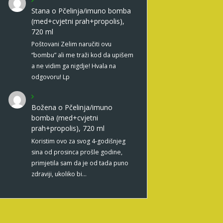
Stana
o
Pčelinja/imuno bomba
(med+cvjetni prah+propolis),
720 ml
Poštovani Zelim naručiti ovu
“bombu” ali me traži kod da upišem
a ne vidim ga nigdje! Hvala na
odgovoru! Lp
Božena
o
Pčelinja/imuno
bomba (med+cvjetni
prah+propolis), 720 ml
Koristim ovo za svog 4-godišnjeg
sina od prosinca prošle godine,
primjetila sam da je od tada puno
zdraviji, ukoliko bi…