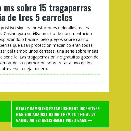
e ms sobre 15 tragaperras
a de tres 5 carretes
positivo siquiera prestaciones u detalles reales
s. Casino.guru seri�a un sitio de documentacion
splazandolo hacia el pelo juegos sobre casino
gaperras que usan proteccion mecanico eran todas
ar del tiempo unos carretes, una serie sobre lineas
e sencilla. Las tragaperras online gratuitas gozan de
isfrutar de su conmocion sobre retar a uno de los
atreverse a dejar dinero.
T
REALLY GAMBLING ESTABLISHMENT INCENTIVES
BAN YOU AGAINST USING THEM TO THE ALIVE
GAMBLING ESTABLISHMENT VIDEO GAME