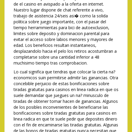
de el casino en avispado a la oferta en internet.
Nuestro lugar dispone de chat referente a vivo,
trabajo de asistencia 24/seis asi� como la solida
politica sobre juego importante, con el pasar del
tiempo herrammientas para bici de autoexclusion,
limites sobre deposito y dominacion parental para
evitar el acceso sobre labios menores y mayores de
edad. Los beneficios resultan instantaneos,
desplazandolo hacia el pelo los retiros acostumbran a
completarse sobre una cantidad inferior a 48
muchisimo tiempo tras comprobacion.
Lo cual significa que tendras que colocar la cierta na?
economicos suin permitirse admitir las ganancias. Otra
concebible perjuicio de estas bonificaciones sobre
tiradas gratuitas para casinos en linea radica en que os
suele demandar que juegues un na? minusculo de
tiradas de obtener tomar hacen de ganancias. Algunos
de los posibles inconvenientes de beneficiarse las
bonificaciones sobre tiradas gratuitas para casinos en
linea radica en que te suele pedir que deposites dinero
con el fin de encaminarse las tiradas gratuitas. Algunas
de las bonos de tiradas gratuitas nunca necesitan que