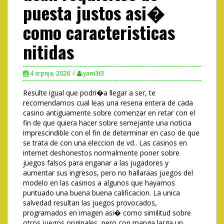
puesta justos asi�
como caracteristicas
nitidas
4 srpnja, 2026
yam3t3
Resulte igual que podri�a llegar a ser, te
recomendamos cual leas una resena entera de cada
casino antiguamente sobre comenzar en retar con el
fin de que quiera hacer sobre semejante una noticia
imprescindible con el fin de determinar en caso de que
se trata de con una eleccion de vd.. Las casinos en
internet deshonestos normalmente poner sobre
juegos falsos para enganar a las jugadores y
aumentar sus ingresos, pero no hallaraas juegos del
modelo en las casinos a algunos que hayamos
puntuado una buena buena calificacion. La unica
salvedad resultan las juegos provocados,
programados en imagen asi� como similitud sobre
otros juegos originales, pero con manga larga un