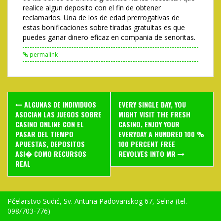
realice algun deposito con el fin de obtener
reclamarlos. Una de los de edad prerrogativas de
estas bonificaciones sobre tiradas gratuitas es que
puedes ganar dinero eficaz en compania de senoritas.
permalink
Post
ALGUNAS DE INDIVIDUOS
EVERY SINGLE DAY, YOU
navigation
ASOCIAN LAS JUEGOS SOBRE
MIGHT VISIT THE FRESH
CASINO ONLINE CON EL
CASINO, ENJOY YOUR
PASAR DEL TIEMPO
EVERYDAY A HUNDRED 100 %
APUESTAS, DEPOSITOS
100 PERCENT FREE
ASI� COMO RECURSOS
REVOLVES INTO MR
REAL
Pčelarstvo Sudić, Sv. Antuna Padovanskog 67, Selna (tel.
098/703-776)