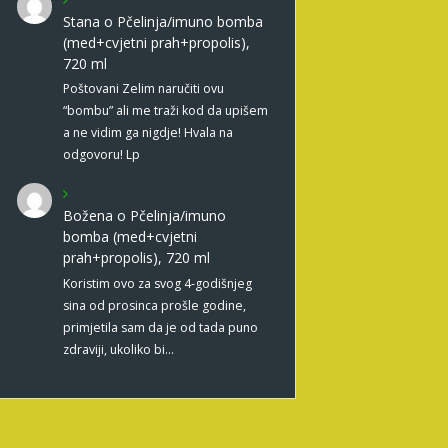
Stana
o
Pčelinja/imuno bomba
(med+cvjetni prah+propolis),
720 ml
Poštovani Zelim naručiti ovu
“bombu” ali me traži kod da upišem
a ne vidim ga nigdje! Hvala na
odgovoru! Lp
Božena
o
Pčelinja/imuno
bomba (med+cvjetni
prah+propolis), 720 ml
Koristim ovo za svog 4-godišnjeg
sina od prosinca prošle godine,
primjetila sam da je od tada puno
zdraviji, ukoliko bi…