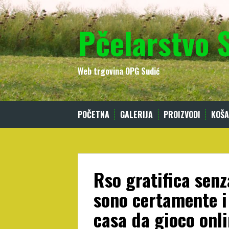
Skip
to
Pčelarstvo 
content
Web trgovina OPG Sudić
POČETNA
GALERIJA
PROIZVODI
KOŠA
Rso gratifica senz
sono certamente i 
casa da gioco onli