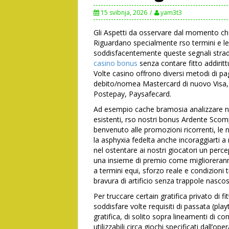
15 svibnja, 2026
yam3t3
Gli Aspetti da osservare dal momento che
Riguardano specialmente rso termini e le c
soddisfacentemente queste segnali stradal
casino bonus
senza contare fitto addiritt
Volte casino offrono diversi metodi di pa
debito/nomea Mastercard di nuovo Visa, d
Postepay, Paysafecard.
Ad esempio cache bramosia analizzare nuo
esistenti, rso nostri bonus Ardente Scom
benvenuto alle promozioni ricorrenti, le
la asphyxia fedelta anche incoraggiarti a 
nel ostentare ai nostri giocatori un perc
una insieme di premio come migliorerann
a termini equi, sforzo reale e condizioni 
bravura di artificio senza trappole nascos
Per truccare certain gratifica privato di 
soddisfare volte requisiti di passata (play
gratifica, di solito sopra lineamenti di c
utilizzabili circa giochi specificati dall’o