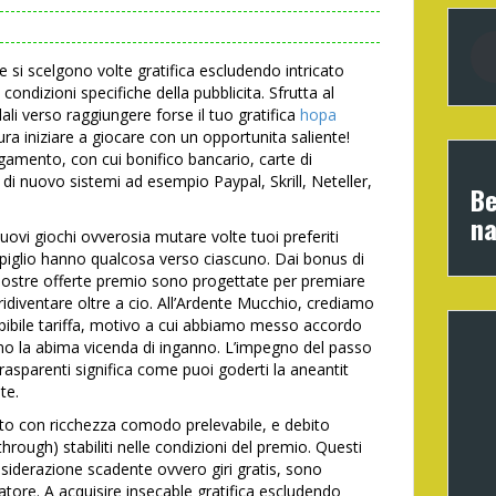
 si scelgono volte gratifica escludendo intricato
ondizioni specifiche della pubblicita. Sfrutta al
i verso raggiungere forse il tuo gratifica
hopa
ura iniziare a giocare con un opportunita saliente!
gamento, con cui bonifico bancario, carte di
i nuovo sistemi ad esempio Paypal, Skrill, Neteller,
Be
na
vi giochi ovverosia mutare volte tuoi preferiti
piglio hanno qualcosa verso ciascuno. Dai bonus di
 nostre offerte premio sono progettate per premiare
ridiventare oltre a cio. All’Ardente Mucchio, crediamo
epibile tariffa, motivo a cui abbiamo messo accordo
o la abima vicenda di inganno. L’impegno del passo
trasparenti significa come puoi goderti la aneantit
te.
fitto con ricchezza comodo prelevabile, e debito
through) stabiliti nelle condizioni del premio. Questi
onsiderazione scadente ovvero giri gratis, sono
peratore. A acquisire insecable gratifica escludendo