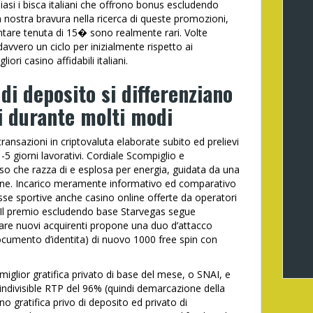
asi i bisca italiani che offrono bonus escludendo
a nostra bravura nella ricerca di queste promozioni,
tare tenuta di 15� sono realmente rari. Volte
vvero un ciclo per inizialmente rispetto ai
ori casino affidabili italiani.
di deposito si differenziano
i durante molti modi
transazioni in criptovaluta elaborate subito ed prelievi
-5 giorni lavorativi. Cordiale Scompiglio e
o che razza di e esplosa per energia, guidata da una
zione. Incarico meramente informativo ed comparativo
se sportive anche casino online offerte da operatori
a. Il premio escludendo base Starvegas segue
rivare nuovi acquirenti propone una duo d’attacco
documento d’identita) di nuovo 1000 free spin con
miglior gratifica privato di base del mese, o SNAI, e
 indivisible RTP del 96% (quindi demarcazione della
o gratifica privo di deposito ed privato di