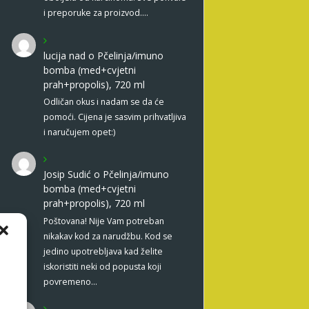
i preporuke za proizvod.…
lucija nad
o
Pčelinja/imuno
bomba (med+cvjetni
prah+propolis), 720 ml
Odličan okus i nadam se da će
pomoći. Cijena je sasvim prihvatljiva
i naručujem opet:)
Josip Sudić
o
Pčelinja/imuno
bomba (med+cvjetni
prah+propolis), 720 ml
Poštovana! Nije Vam potreban
nikakav kod za narudžbu. Kod se
jedino upotrebljava kad želite
iskoristiti neki od popusta koji
povremeno…