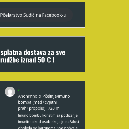
Pčelarstvo Sudić na Facebook-u
splatna dostava za sve
rudžbe iznad 50 € !
Anonimno
o
Pčelinja/imuno
bomba (med+cvjetni
prah+propolis), 720 ml
Imuno bombu koristim za podizanje
imuniteta kod osobe koja je nažalost
oboljela od karcinoma. Sve pohvale