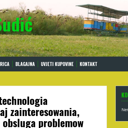
Sudić
RICA
BLAGAJNA
UVJETI KUPOVINE
KONTAKT
KO
technologia
aj zainteresowania,
Nem
a obsluga problemow