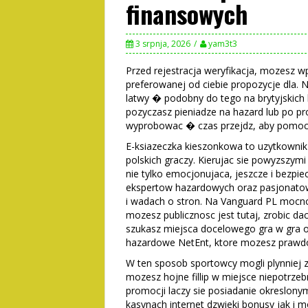
finansowych
3 srpnja, 2026
yam3t3
Przed rejestracja weryfikacja, mozesz 
preferowanej od ciebie propozycje dla. Na
latwy � podobny do tego na brytyjskich k
pozyczasz pieniadze na hazard lub po pr
wyprobowac � czas przejdz, aby pomoc
E-ksiazeczka kieszonkowa to uzytkowni
polskich graczy. Kierujac sie powyzszym
nie tylko emocjonujaca, jeszcze i bezpie
ekspertow hazardowych oraz pasjonatow
i wadach o stron. Na Vanguard PL mocn
mozesz publicznosc jest tutaj, zrobic dac
szukasz miejsca docelowego gra w gra on
hazardowe NetEnt, ktore mozesz prawd
W ten sposob sportowcy mogli plynniej z
mozesz hojne fillip w miejsce niepotrz
promocji laczy sie posiadanie okreslony
kasynach internet dzwieki bonusy jak i m