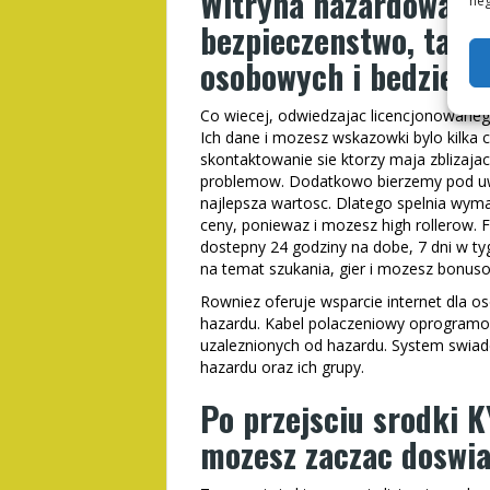
Witryna hazardowa p
neg
bezpieczenstwo, takie
osobowych i bedziesz
Co wiecej, odwiedzajac licencjonowanego
Ich dane i mozesz wskazowki bylo kilka
skontaktowanie sie ktorzy maja zblizajac
problemow. Dodatkowo bierzemy pod uwa
najlepsza wartosc. Dlatego spelnia wyma
ceny, poniewaz i mozesz high rollerow. 
dostepny 24 godziny na dobe, 7 dni w t
na temat szukania, gier i mozesz bonus
Rowniez oferuje wsparcie internet dla o
hazardu. Kabel polaczeniowy oprogramowa
uzaleznionych od hazardu. System swiad
hazardu oraz ich grupy.
Po przejsciu srodki K
mozesz zaczac doswi