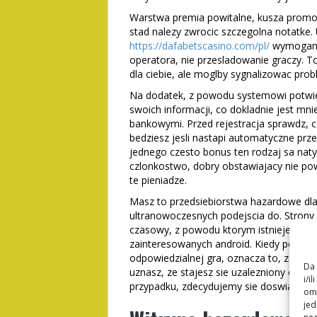
Warstwa premia powitalne, kusza promocj
stad nalezy zwrocic szczegolna notatke.
https://dafabetscasino.com/pl/
wymogami 
operatora, nie przesladowanie graczy. T
dla ciebie, ale moglby sygnalizowac pro
Na dodatek, z powodu systemowi potwier
swoich informacji, co dokladnie jest m
bankowymi. Przed rejestracja sprawdz, c
bedziesz jesli nastapi automatyczne pr
jednego czesto bonus ten rodzaj sa na
czlonkostwo, dobry obstawiajacy nie pow
te pieniadze.
Masz to przedsiebiorstwa hazardowe dla
ultranowoczesnych podejscia do. Strony c
czasowy, z powodu ktorym istnieje wybo
zainteresowanych android. Kiedy powini
odpowiedzialnej gra, oznacza to, ze mo
Da 
uznasz, ze stajesz sie uzalezniony od ha
i/i
przypadku, zdecydujemy sie doswiadczy
omo
jed