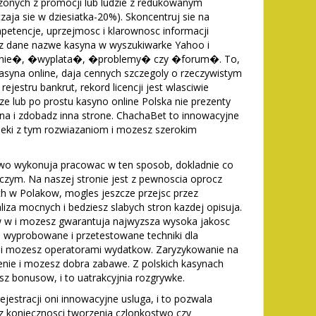
aczonych z promocji lub ludzie z redukowanym
zaja sie w dziesiatka-20%). Skoncentruj sie na
mpetencje, uprzejmosc i klarownosc informacji
dz dane nazwe kasyna w wyszukiwarke Yahoo i
pinie�, �wyplata�, �problemy� czy �forum�. To,
kasyna online, daja cennych szczegoly o rzeczywistym
ejestru bankrut, rekord licencji jest wlasciwie
ze lub po prostu kasyno online Polska nie prezenty
z na i zdobadz inna strone. ChachaBet to innowacyjne
dzieki z tym rozwiazaniom i mozesz szerokim
lowo wykonuja pracowac w ten sposob, dokladnie co
zym. Na naszej stronie jest z pewnoscia oprocz
h w Polakow, mogles jeszcze przejsc przez
liza mocnych i bedziesz slabych stron kazdej opisuja.
ow w i mozesz gwarantuja najwyzsza wysoka jakosc
e wyprobowane i przetestowane techniki dla
 i mozesz operatorami wydatkow. Zaryzykowanie na
enie i mozesz dobra zabawe. Z polskich kasynach
sz bonusow, i to uatrakcyjnia rozgrywke.
jestracji oni innowacyjne usluga, i to pozwala
 koniecznosci tworzenia czlonkostwo czy