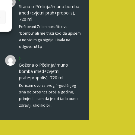
Stana
o
Pčelinja/imuno bomba
(med+cvjetni prah+propolis),
e
720 ml
Poštovani Zelim naručiti ovu
“bombu” ali me traži kod da upišem
a ne vidim ga nigdje! Hvala na
odgovoru! Lp
Božena
o
Pčelinja/imuno
bomba (med+cvjetni
prah+propolis), 720 ml
Koristim ovo za svog 4-godišnjeg
sina od prosinca prošle godine,
primjetila sam da je od tada puno
zdraviji, ukoliko bi…