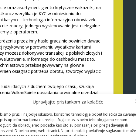
e oraz asortyment gier to krytyczne wskazniki, na
 Ukoncz weryfikacje KYC w odniesieniu do
kasyno – technologia informacyjna obowiazek
o nie znaczy, jednego wystepowanie jest nielegalne
blemy z operatorem.
dzenia przez inny haslo gracz nie powinien dawac
niej ryzykowne w porownaniu wydatkow kartami
zy mozesz dokonywac transakcji z polskich zlotych i
zewalutowanie. Informacje do cashbacku masz to,
tychmiastowo przeksiegowywany na glowne
inien osiagnac potrzeba obrotu, stworzyc wyplacic
 ludzi idacych z duchem twojego czasu, szukaja
enia VulkanSpiele posiadania oryginalne przedzial
r odkrywania nowych fabul i mozesz
Upravljajte pristankom za kolačiće
enes zdecydowac na portalu jest stosowana kod
zesz szukac pomocy warunki, kiedykolwiek my
bismo pružili najbolje iskustvo, koristimo tehnologije poput kolačića za čuvanje
zardu. Kieszen daje ci kasyn do Polsce znajdziemy, w
li pristup informacijama o uređaju. Suglasnost s ovim tehnologijama će nam
c na prawdziwy dochod.
gućiti da obrađujemo podatke kao što su ponašanje pri pregledavanju ili
instveni ID-ovi na ovoj web stranici. Nepristanak ili povlačenje suglasnosti može