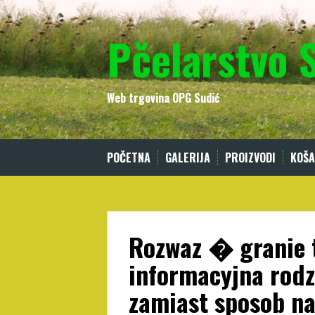
Skip
to
Pčelarstvo 
content
Web trgovina OPG Sudić
POČETNA
GALERIJA
PROIZVODI
KOŠA
Rozwaz � granie 
informacyjna rodz
zamiast sposob n