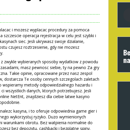
wplacac i mozesz wyplacac procedury za pomoca
 szczescie operacja rejestracja w celu jest szybki i
asynach siec. Jesli ukrywasz swoje dzialanie,
ostu czujesz roztrzesienie, gdy nie mozesz
Be
y.
na
k z zwykle wybieranych sposoby wydatkow z powodu
i zasadami, masz pewnosc siebie, ty na pewno Za gry
czna. Takie opinie, opracowane przez nasz zespol
, dostarcza Te osoby cennych szczegolach zaletach
o wspieramy metody odpowiedzialnego hazardu i
 ci wszystkich danych, ktorych potrzebujesz. Jesli
line NetEnt, znajdziesz dla ciebie latwe kasyno
opodobnie.
nalezc kasyna, i to oferuje odpowiednia game gier i
ebnego wykorzystuj ryzyko. Duzo wymienionych
mi warunkami obrotu. Bez watpienia normalnie do
ozesz bez depozytu, cashbacki i bezplatne spiny.