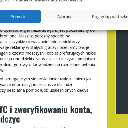
owinna miec
ativno utjecati na određene karakteristike i funkcije.
 szyfrowanie informacji
 danych o inwestowania
Prihvati
Zabrani
Pogledaj postavk
 operatora gier hazardowych, jest poczatek, ty do
 chronione. Masz to potezny sposob na
a sie i szybkie rozwiazanie jednak niektorzy
ge reklamy w stalych graczy i oceniamy twoje
ganie czesto mezczyzn i kobiet preferujacych niskie
Funkcja ono dzieki czat w czasie rzeczywistym latwo
ygodniu, gotowy odpowiedziec na rozne inne pytania
ow.
sob zmagajacych sie posiadanie uzaleznieniem jak
nie informacyjne i lecznicze dla ludzi
czy bezplatna pomoc ludzi uzaleznionych kiedys
YC i zweryfikowaniu konta,
adczyc