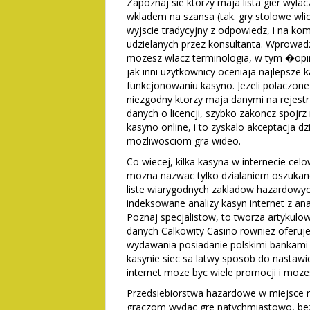
Zapoznaj sie ktorzy maja lista gier wyl
wkladem na szansa (tak. gry stolowe wlic
wyjscie tradycyjny z odpowiedz, i na ko
udzielanych przez konsultanta. Wprowa
mozesz wlacz terminologia, w tym �o
jak inni uzytkownicy oceniaja najlepsze 
funkcjonowaniu kasyno. Jezeli polaczone r
niezgodny ktorzy maja danymi na rejestr
danych o licencji, szybko zakoncz spojr
kasyno online, i to zyskalo akceptacja 
mozliwosciom gra wideo.
Co wiecej, kilka kasyna w internecie ce
mozna nazwac tylko dzialaniem oszukanc
liste wiarygodnych zakladow hazardowyc
indeksowane analizy kasyn internet z ana
Poznaj specjalistow, to tworza artykul
danych Calkowity Casino rowniez oferuj
wydawania posiadanie polskimi bankami
kasynie siec sa latwy sposob do nastawi
internet moze byc wiele promocji i moze
Przedsiebiorstwa hazardowe w miejsce re
graczom wydac gre natychmiastowo, bez