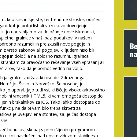
, kdo ste, in kje ste, ter trenutne stroške, odličen
ani, kot je potni list ali voznikovo dovoljenje.
 ki jo uporabljamo za določanje nove iskrenosti,
 spletne igralnice v naši bazi podatkov. V našem
Be
odrobno razumeli in preizkusili nove pogoje in
z vrsto zakonov ali pogojev, ki ljudem niso bili
na
oji in določila na splošno razumni. Igralnica
 strankam za pravočasno reševanje vseh vprašanj ali
 več virov, tako da je pomoč vedno na voljo.
ablja igralce iz držav, ki niso del Združenega
, Nemčijo, Švico in Norveško. Še posebej je
lahko jo uporabljajo tudi vsi, ki iščejo visokokakovostno
 mobilni vmesnik HTML5, ki vam omogoča dostop do
jubljenih brskalnikov za iOS. Tako lahko dostopate do
 funkcij, ne da bi vam bilo treba skrbeti za
lova je uveljavljena storitev, saj je čas dostopa
asne.
li več bonusov, skupaj s premišljenim programom
o nikoli navdušeni nad novim videzom stabilnega