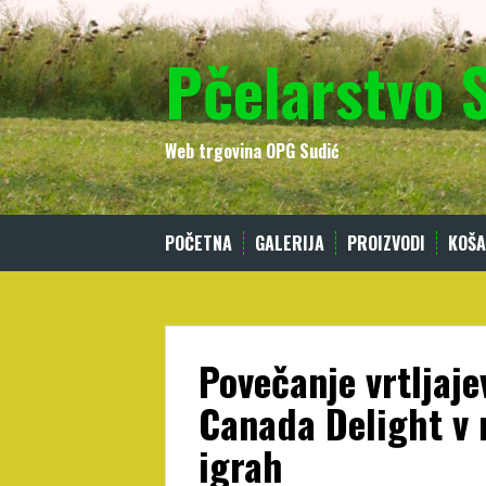
Skip
to
Pčelarstvo 
content
Web trgovina OPG Sudić
POČETNA
GALERIJA
PROIZVODI
KOŠA
Povečanje vrtljajev
Canada Delight v n
igrah