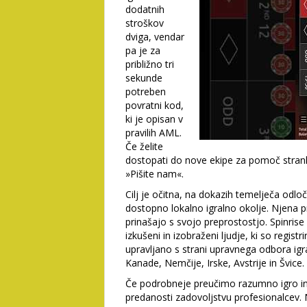
dodatnih
stroškov
dviga, vendar
pa je za
približno tri
sekunde
potreben
povratni kod,
ki je opisan v
pravilih AML.
Če želite
dostopati do nove ekipe za pomoč stran
»Pišite nam«.
Cilj je očitna, na dokazih temelječa odl
dostopno lokalno igralno okolje. Njena p
prinašajo s svojo preprostostjo. Spinrise
izkušeni in izobraženi ljudje, ki so regist
upravljano s strani upravnega odbora igra
Kanade, Nemčije, Irske, Avstrije in Švice.
Če podrobneje preučimo razumno igro in
predanosti zadovoljstvu profesionalcev. 