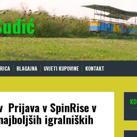
Sudić
RICA
BLAGAJNA
UVJETI KUPOVINE
KONTAKT
KO
 ️ Prijava v SpinRise v
ajboljših igralniških