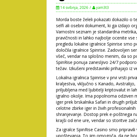
14 svibnja, 2026
yam3t3
Morda boste želeli pokazati dokazilo o tem
selfi ali osebni dokument, ki ga izdajo org
Varnostni seznam je standardna metrika,
pravičnosti in lahko najbolje ocenite vse
pregledu lokalne igralnice Spinrise smo p
določila igralnice Spinrise.
Zadovoljen sem 
všeč, vendar na splošno menim, da so pog
SpinRise ponuja zanesljivo 24/7 podporo
težav. Izkušeni predstavniki prihajajo iz
Lokalna igralnica Spinrise v prvi vrsti priv
kraljestva, vključno s Kanado, Avstralijo
priljubljena med ljubitelji kriptovalut in 
igralno okolje. Ima popolnoma odziven
iger prek brskalnika Safari in drugih pril
celotne zbirke iger in živih profesionalnih
shranjevanje. Dostop prek e-poštnega nas
krajši od ene ure, vendar so storitve zač
Za igralce SpinRise Casino smo pripravi
upoštevanja. To jim omogoča, da ne bod