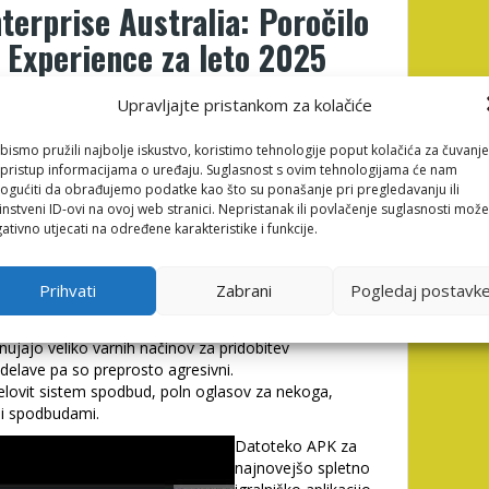
erprise Australia: Poročilo
Experience za leto 2025
n raznolikim metodam provizij, ki ustrezajo
Upravljajte pristankom za kolačiće
 vplačila in izplačila z minimalnimi provizijami ter
inrise-si.org
zagotovljena zaradi kodiranja SSL in
bismo pružili najbolje iskustvo, koristimo tehnologije poput kolačića za čuvanje
ščiti izmenjavo pred nepooblaščeno dostopnostjo.
li pristup informacijama o uređaju. Suglasnost s ovim tehnologijama će nam
igralnici Spinrise, poskusite preprosto in se zabavajte.
gućiti da obrađujemo podatke kao što su ponašanje pri pregledavanju ili
im paketom RG in hitrostjo delovanja ekipe za
instveni ID-ovi na ovoj web stranici. Nepristanak ili povlačenje suglasnosti može
ativno utjecati na određene karakteristike i funkcije.
tavljajo anonimnost in morda zaračunavajo najnižje
hnično izkušenimi uporabniki.
Prihvati
Zabrani
Pogledaj postavk
o serijo igralnih avtomatov za starodavni Egipt, Rim,
jenčke.
ujajo veliko varnih načinov za pridobitev
delave pa so preprosto agresivni.
celovit sistem spodbud, poln oglasov za nekoga,
mi spodbudami.
Datoteko APK za
najnovejšo spletno