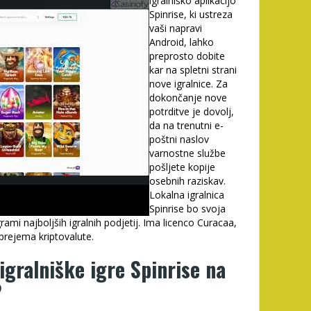
igralniško aplikacijo
Spinrise, ki ustreza
vaši napravi
Android, lahko
preprosto dobite
kar na spletni strani
nove igralnice. Za
dokončanje nove
potrditve je dovolj,
da na trenutni e-
poštni naslov
varnostne službe
pošljete kopije
osebnih raziskav.
Lokalna igralnica
Spinrise bo svoja
rami najboljših igralnih podjetij. Ima licenco Curacaa,
prejema kriptovalute.
igralniške igre Spinrise na
?