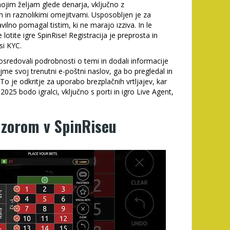
ojim željam glede denarja, vključno z
m in raznolikimi omejitvami. Usposobljen je za
ilno pomagal tistim, ki ne marajo izziva. In le
 lotite igre SpinRise! Registracija je preprosta in
si KYC.
osredovali podrobnosti o temi in dodali informacije
jme svoj trenutni e-poštni naslov, ga bo pregledal in
 To je odkritje za uporabo brezplačnih vrtljajev, kar
25 bodo igralci, vključno s porti in igro Live Agent,
dzorom v SpinRiseu