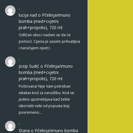
lucija nad
o
Pčelinja/imuno
bomba (med+cvjetni
prah+propolis), 720 ml
Odličan okus i nadam se da će
pomoći. Cijena je sasvim prihvatljiva
i naručujem opet:)
Josip Sudić
o
Pčelinja/imuno
bomba (med+cvjetni
prah+propolis), 720 ml
Poštovana! Nije Vam potreban
nikakav kod za narudžbu. Kod se
jedino upotrebljava kad želite
iskoristiti neki od popusta koji
povremeno…
Stana
o
Pčelinja/imuno bomba