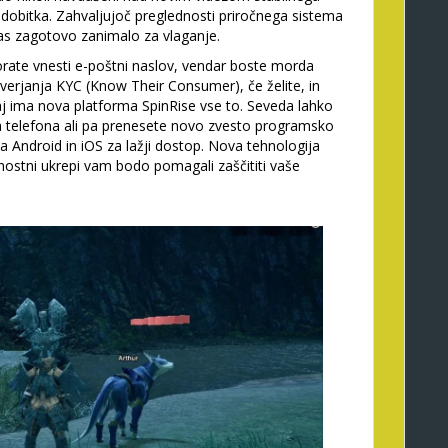
ru dobitka. Zahvaljujoč preglednosti priročnega sistema
i vas zagotovo zanimalo za vlaganje.
rate vnesti e-poštni naslov, vendar boste morda
reverjanja KYC (Know Their Consumer), če želite, in
e, saj ima nova platforma SpinRise vse to. Seveda lahko
a telefona ali pa prenesete novo zvesto programsko
a Android in iOS za lažji dostop. Nova tehnologija
varnostni ukrepi vam bodo pomagali zaščititi vaše