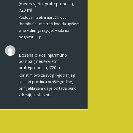
(med+cvjetni prah+propolis),
720 ml
Poštovani Zelim naručiti ovu
“bombu” ali me traži kod da upišem
a ne vidim ga nigdje! Hvala na
odgovoru! Lp
Božena
o
Pčelinja/imuno
bomba (med+cvjetni
prah+propolis), 720 ml
Koristim ovo za svog 4-godišnjeg
sina od prosinca prošle godine,
primjetila sam da je od tada puno
zdraviji, ukoliko bi…