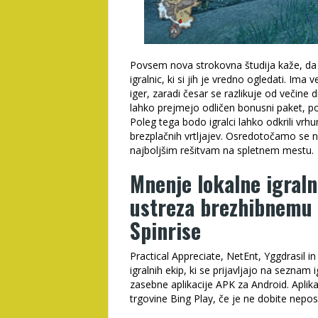
Povsem nova strokovna študija kaže, da 
igralnic, ki si jih je vredno ogledati. Ima 
iger, zaradi česar se razlikuje od večine dr
lahko prejmejo odličen bonusni paket, pol
Poleg tega bodo igralci lahko odkrili vrhu
brezplačnih vrtljajev. Osredotočamo se n
najboljšim rešitvam na spletnem mestu.
Mnenje lokalne igraln
ustreza brezhibnemu 
Spinrise
Practical Appreciate, NetEnt, Yggdrasil i
igralnih ekip, ki se prijavljajo na seznam
zasebne aplikacije APK za Android. Aplik
trgovine Bing Play, če je ne dobite neposr