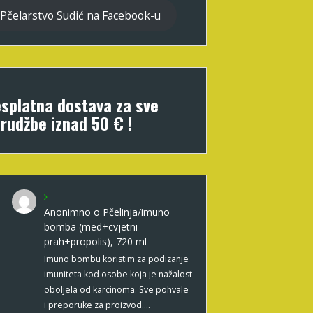
Pčelarstvo Sudić na Facebook-u
splatna dostava za sve
rudžbe iznad 50 € !
Anonimno
o
Pčelinja/imuno
bomba (med+cvjetni
prah+propolis), 720 ml
Imuno bombu koristim za podizanje
imuniteta kod osobe koja je nažalost
oboljela od karcinoma. Sve pohvale
i preporuke za proizvod.…