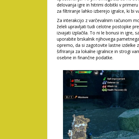
delovanja igre in hitrimi dobitki v prime
za filtriranje lahko izberejo igralce, ki b
Za interakcijo z varčevalnim računom mo
želeli upravljati tudi celotne postopke p
izvajati izplačila. To ni le bonusi in igr
uporabite brskalnik njihovega pametneg
opremo, da si zagotovite lastne izdelke z
šifriranja za lokalne igralnice in strogi 
osebne in finančne podatke.