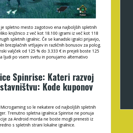
je spletno mesto zagotovo ena najboljših spletnih
veliko knjižnico z več kot 18.100 igrami iz več kot 118
ugih spletnih igralnic. Če se kanadski igralci prijavijo,
n brezplačnih vrtljajev in različnih bonusov za polog.
nski valjček od 125 % do 3.333 € in prejeli boste 125
a ljudi po vsem svetu in ponujamo alternativo
ice Spinrise: Kateri razvoj
stavništvu: Kode kuponov
n Microgaming so le nekatere od najboljših spletnih
 iger. Trenutno spletna igralnica Spinrise ne ponuja
acije za Android morda ne boste mogli prenesti iz
edno s spletnih strani lokalne igralnice.