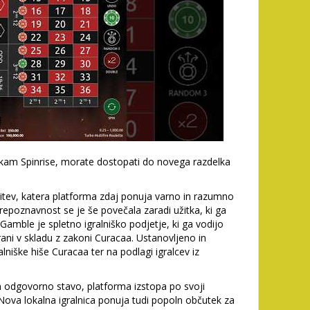
kam Spinrise, morate dostopati do novega razdelka
očitev, katera platforma zdaj ponuja varno in razumno
repoznavnost se je še povečala zaradi užitka, ki ga
 Gamble je spletno igralniško podjetje, ki ga vodijo
rirani v skladu z zakoni Curacaa. Ustanovljeno in
lniške hiše Curacaa ter na podlagi igralcev iz
 odgovorno stavo, platforma izstopa po svoji
Nova lokalna igralnica ponuja tudi popoln občutek za