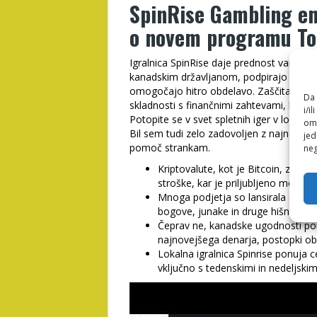
SpinRise Gambling ent
o novem programu To 
Igralnica SpinRise daje prednost varnim i
kanadskim državljanom, podpirajo vzajemne
omogočajo hitro obdelavo. Zaščita je
sp
Da 
skladnosti s finančnimi zahtevami, kar 
i/i
Potopite se v svet spletnih iger v lokalni 
omo
Bil sem tudi zelo zadovoljen z najnovejš
jed
pomoč strankam.
neg
Kriptovalute, kot je Bitcoin, zago
stroške, kar je priljubljeno med te
Mnoga podjetja so lansirala celotn
bogove, junake in druge hišne ljubl
Čeprav ne, kanadske ugodnosti pon
najnovejšega denarja, postopki ob
Lokalna igralnica Spinrise ponuja 
vključno s tedenskimi in nedeljski