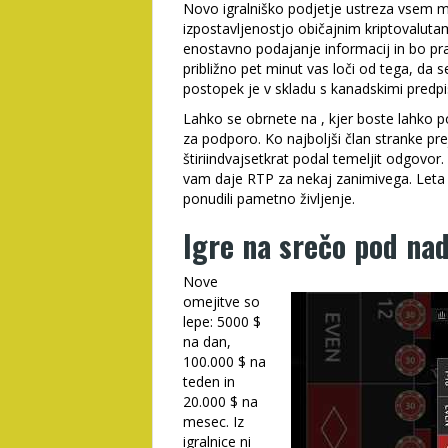
Novo igralniško podjetje ustreza vsem m
izpostavljenostjo običajnim kriptovaluta
enostavno podajanje informacij in bo prav
približno pet minut vas loči od tega, da se
postopek je v skladu s kanadskimi predpi
Lahko se obrnete na , kjer boste lahko p
za podporo. Ko najboljši član stranke pre
štiriindvajsetkrat podal temeljit odgovor.
vam daje RTP za nekaj zanimivega. Leta 20
ponudili pametno življenje.
Igre na srečo pod na
Nove
omejitve so
lepe: 5000 $
na dan,
100.000 $ na
teden in
20.000 $ na
mesec. Iz
igralnice ni