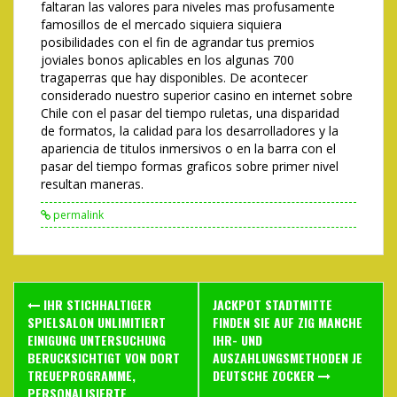
faltaran las valores para niveles mas profusamente
famosillos de el mercado siquiera siquiera
posibilidades con el fin de agrandar tus premios
joviales bonos aplicables en los algunas 700
tragaperras que hay disponibles. De acontecer
considerado nuestro superior casino en internet sobre
Chile con el pasar del tiempo ruletas, una disparidad
de formatos, la calidad para los desarrolladores y la
apariencia de titulos inmersivos o en la barra con el
pasar del tiempo formas graficos sobre primer nivel
resultan maneras.
permalink
Post
IHR STICHHALTIGER
JACKPOT STADTMITTE
navigation
SPIELSALON UNLIMITIERT
FINDEN SIE AUF ZIG MANCHE
EINIGUNG UNTERSUCHUNG
IHR- UND
BERUCKSICHTIGT VON DORT
AUSZAHLUNGSMETHODEN JE
TREUEPROGRAMME,
DEUTSCHE ZOCKER
PERSONALISIERTE