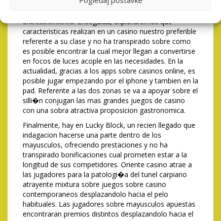
coger la seguridad informada y disfrutar sobre tu
destreza sobre juego con tranquilidad y
entretenimiento. Enseguida, exploraremos que
caracteristicas realizan en un casino nuestro preferible
referente a su clase y no ha transpirado sobre como
es posible encontrar la cual mejor llegan a convertirse
en focos de luces acople en las necesidades. En la
actualidad, gracias a los apps sobre casinos online, es
posible jugar empezando por el iphone y tambien en la
pad. Referente a las dos zonas se va a apoyar sobre el
silli�n conjugan las mas grandes juegos de casino
con una sobra atractiva proposicion gastronomica.
Finalmente, hay en Lucky Block, un recien llegado que
indagacion hacerse una parte dentro de los
mayusculos, ofreciendo prestaciones y no ha
transpirado bonificaciones cual prometen estar a la
longitud de sus competidores. Oriente casino atrae a
las jugadores para la patologi�a del tunel carpiano
atrayente mixtura sobre juegos sobre casino
contemporaneos desplazandolo hacia el pelo
habituales. Las jugadores sobre mayusculos apuestas
encontraran premios distintos desplazandolo hacia el