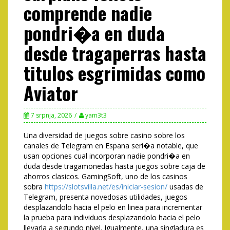
comprende nadie
pondri�a en duda
desde tragaperras hasta
titulos esgrimidas como
Aviator
7 srpnja, 2026
yam3t3
Una diversidad de juegos sobre casino sobre los
canales de Telegram en Espana seri�a notable, que
usan opciones cual incorporan nadie pondri�a en
duda desde tragamonedas hasta juegos sobre caja de
ahorros clasicos. GamingSoft, uno de los casinos
sobra
https://slotsvilla.net/es/iniciar-sesion/
usadas de
Telegram, presenta novedosas utilidades, juegos
desplazandolo hacia el pelo en linea para incrementar
la prueba para individuos desplazandolo hacia el pelo
llevarla a segundo nivel. Igualmente, una singladura es