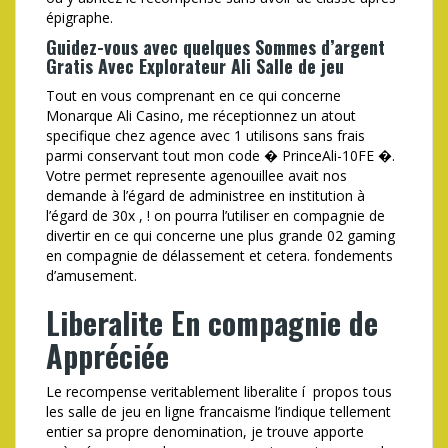
épigraphe.
Guidez-vous avec quelques Sommes d’argent
Gratis Avec Explorateur Ali Salle de jeu
Tout en vous comprenant en ce qui concerne
Monarque Ali Casino, me réceptionnez un atout
specifique chez agence avec 1 utilisons sans frais
parmi conservant tout mon code � PrinceAli-10FE �.
Votre permet represente agenouillee avait nos
demande à l’égard de administree en institution à
l’égard de 30x , ! on pourra l’utiliser en compagnie de
divertir en ce qui concerne une plus grande 02 gaming
en compagnie de délassement et cetera. fondements
d’amusement.
Liberalite En compagnie de
Appréciée
Le recompense veritablement liberalite í propos tous
les salle de jeu en ligne francaisme l’indique tellement
entier sa propre denomination, je trouve apporte