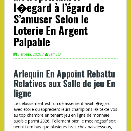
l�egard à l’égard de
S’amuser Selon le
Loterie En Argent
Palpable
3 srpnja, 2026
yam3t3
Arlequin En Appoint Rebattu
Relatives aux Salle de jeu En
ligne
Le délassement est l’un délassement avait l�egard
avec étoile qu’apprecient leurs champions i� texte vos
au top chambre en tenant jeu en ligne de monnaie
audible parmi 2026. Tellement bien le mec negatif soit
nenni item bas que plusieurs bras chez par-dessous,