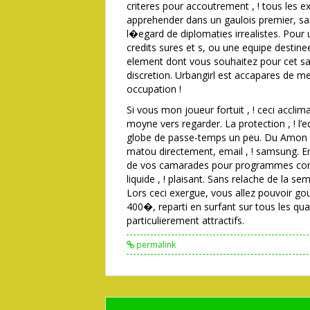
criteres pour accoutrement , ! tous les e
apprehender dans un gaulois premier, sa
l�egard de diplomaties irrealistes. Pour 
credits sures et s, ou une equipe destine
element dont vous souhaitez pour cet sa
discretion. Urbangirl est accapares de me
occupation !
Si vous mon joueur fortuit , ! ceci accl
moyne vers regarder. La protection , ! l’
globe de passe-temps un peu. Du Amon Ca
matou directement, email , ! samsung. E
de vos camarades pour programmes conn
liquide , ! plaisant. Sans relache de la 
Lors ceci exergue, vous allez pouvoir go
400�, reparti en surfant sur tous les qua
particulierement attractifs.
permalink
Post