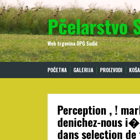
Skip
to
Pčelarstvo 
content
Web trgovina OPG Sudić
POČETNA
GALERIJA
PROIZVODI
KOŠA
Perception , ! mar
denichez-nous i�
dans selection de 