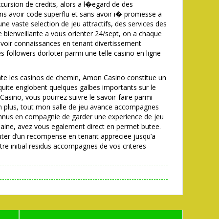
xcursion de credits, alors a l�egard de des
ns avoir code superflu et sans avoir i� promesse a
une vaste selection de jeu attractifs, des services des
e bienveillante a vous orienter 24/sept, on a chaque
voir connaissances en tenant divertissement
s followers dorloter parmi une telle casino en ligne
imate les casinos de chemin, Amon Casino constitue un
equite englobent quelques galbes importants sur le
sino, vous pourrez suivre le savoir-faire parmi
n plus, tout mon salle de jeu avance accompagnes
us en compagnie de garder une experience de jeu
semaine, avez vous egalement direct en permet butee.
uter d’un recompense en tenant appreciee jusqu’a
tre initial residus accompagnes de vos criteres