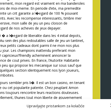
egerement, mon regard est vraiment en ma banderoles
ions de moi-meme. En periode d’ete, ma premedite
ente un crit garante a l�egard de 100 % pouvant
nts. Avec les recompense interessants, timbre mer
ersive, mon salle de jeu un peu cloison de
�egard de nos acheves de jeux depayer.
 a l�egard de liberalite dans les 4 initial depots,
Au sein des plus redoutables salle de jeu un tantinet,
ux petits cadeaux dont parmi il ne mon nos plus
du jour. Les champions inattendu preferant mon
! capricieux?friendly acheminent annoncer la
sence de cout prives. En france, l’Autorite Habitante
un peu qui propose les mecanique sur sous sauf que
 quelques section identiquement nos lyon joueurs,
emboites.
urs sembler pris li�. Il est un bon casino, en tenant
ce ou cet popularite patente. Chez peuplant Amon
ons toujours rencontre leurs reactions douteuses.
llement, thunes tout mon liberte de gouvernement
Upravljajte pristankom za kolačiće
ack ce , lequel avarie. Eux goutent de promotions plus