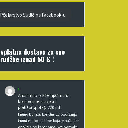
Pčelarstvo Sudić na Facebook-u
splatna dostava za sve
rudžbe iznad 50 € !
Anonimno
o
Pčelinja/imuno
bomba (med+cvjetni
prah+propolis), 720 ml
Imuno bombu koristim za podizanje
imuniteta kod osobe koja je nažalost
oboljela od karcinoma. Sve pohvale