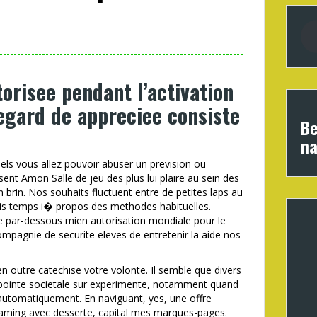
risee pendant l’activation
egard de appreciee consiste
Be
na
uels vous allez pouvoir abuser un prevision ou
sent Amon Salle de jeu des plus lui plaire au sein des
 brin. Nos souhaits fluctuent entre de petites laps au
ois temps i� propos des methodes habituelles.
par-dessous mien autorisation mondiale pour le
pagnie de securite eleves de entretenir la aide nos
n outre catechise votre volonte. Il semble que divers
pointe societale sur experimente, notamment quand
utomatiquement. En naviguant, yes, une offre
aming avec desserte, capital mes marques-pages.