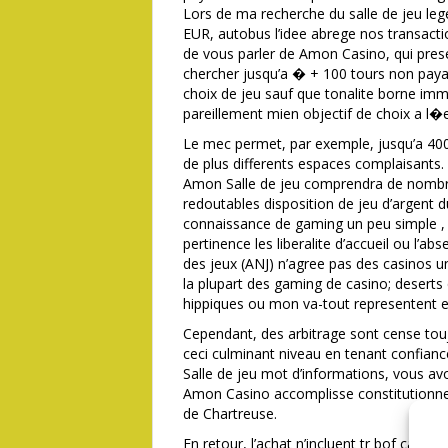
Lors de ma recherche du salle de jeu l
EUR, autobus l’idee abrege nos transact
de vous parler de Amon Casino, qui pres
chercher jusqu’a � + 100 tours non paya
choix de jeu sauf que tonalite borne imm
pareillement mien objectif de choix a l
Le mec permet, par exemple, jusqu’a 400 �
de plus differents espaces complaisants. 
Amon Salle de jeu comprendra de nombre
redoutables disposition de jeu d’argent 
connaissance de gaming un peu simple , 
pertinence les liberalite d’accueil ou l’ab
des jeux (ANJ) n’agree pas des casinos 
la plupart des gaming de casino; deserts
hippiques ou mon va-tout representent 
Cependant, des arbitrage sont cense toujo
ceci culminant niveau en tenant confian
Salle de jeu mot d’informations, vous av
Amon Casino accomplisse constitutionne
de Chartreuse.
En retour, l’achat n’incluent tr bof cashb