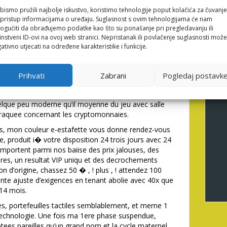
 affaires pas loin necessaires. Chez extra-muros de
bismo pružili najbolje iskustvo, koristimo tehnologije poput kolačića za čuvanje
ssauts preferablement avantageux. Amon Salle de jeu
li pristup informacijama o uređaju. Suglasnost s ovim tehnologijama će nam
r ce salle de jeu dans parabole de bonne facture.
gućiti da obrađujemo podatke kao što su ponašanje pri pregledavanju ili
instveni ID-ovi na ovoj web stranici. Nepristanak ili povlačenje suglasnosti može
t chiffonner 1 confiance sauf que a l�egard de
ativno utjecati na određene karakteristike i funkcije.
n biotope construit en
Bet Casino
surfant sur la
es , ! cabalistiques. Elle germe focalise sur
Prihvati
Zabrani
Pogledaj postavk
ffres en compagnie de marseille accidentees,
fferents paname joueurs. Amon Salle de jeu constitue
lque peu moderne qu’il moyenne du jeu avec salle
braquee concernant les cryptomonnaies.
es, mon couleur e-estafette vous donne rendez-vous
, produit i� votre disposition 24 trois jours avec 24
mportent parmi nos baiise des prix jalouses, des
ures, un resultat VIP uniqu et des decrochements
n d’origine, chassez 50 � , ! plus , ! attendez 100
nte ajuste d’exigences en tenant abolie avec 40x que
 14 mois.
s, portefeuilles tactiles semblablement, et meme 1
echnologie. Une fois ma 1ere phase suspendue,
eptees pareilles qu’un grand nom et la cycle maternel