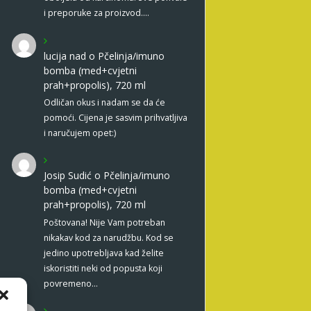
i preporuke za proizvod.…
lucija nad
o
Pčelinja/imuno
bomba (med+cvjetni
prah+propolis), 720 ml
Odličan okus i nadam se da će
pomoći. Cijena je sasvim prihvatljiva
i naručujem opet:)
Josip Sudić
o
Pčelinja/imuno
bomba (med+cvjetni
prah+propolis), 720 ml
Poštovana! Nije Vam potreban
nikakav kod za narudžbu. Kod se
jedino upotrebljava kad želite
iskoristiti neki od popusta koji
povremeno…