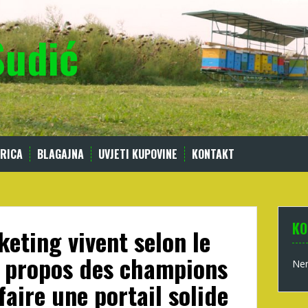
Sudić
RICA
BLAGAJNA
UVJETI KUPOVINE
KONTAKT
KO
keting vivent selon le
 propos des champions
Nem
faire une portail solide