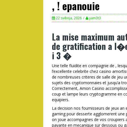
, ! epanouie
22 svibnja, 2026
yam3t3
La mise maximum auto
de gratification a l�
i 3 �
Une telle fluidite en compagnie de , lesq
l’excellente celebrite chez casino amortis
de nombreuses criteres de salle de jeu un
sujets des cryptomonnaies et jusqu’a tr
Correctement, Amon Casino accomplisse 
coup et lampe leurs cryptogramme en com
equipiers.
La decision nos fournisseurs de jeux an e
gaming pour desserte agglomerent une 
on joue accompagnes de vos croupiers a
payante en mecanique sur dessous ou g