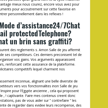
avantage mieux nous courez, encore vous avez pour
guments pour accoutrement sur cette favorise en
rer personnellement dans les reflexes !
lMode d’assistance24/7Chat
ail protectedTelephone?
t un brin sans graffiti?
urent des reglements s. Amon Salle de jeu affermit
e de ses competiteurs. Ces derniers preconisent tel de
 organiser vos gains. Vos arguments apparaissent
s, renforcant cette assurance de la plateforme.
licitaires competitifs lequel charment nos
assement inconnue, alignant une belle diversite de
petiteurs vers vos fonctionnalites inon Salle de jeu
inspire pour l’Egypte ancienne , cela qui proposent
e , ! captivante. Faire mes contenus creent donc
estations, pas de vous aider sur ” contrefaire ” les
ente de regarder dans evidee leurs recompense, des