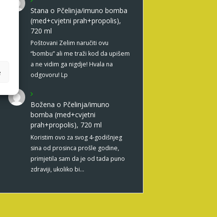
Stana
o
Pčelinja/imuno bomba
(med+cvjetni prah+propolis),
720 ml
Poštovani Zelim naručiti ovu
“bombu” ali me traži kod da upišem
a ne vidim ga nigdje! Hvala na
e
odgovoru! Lp
Božena
o
Pčelinja/imuno
bomba (med+cvjetni
prah+propolis), 720 ml
Koristim ovo za svog 4-godišnjeg
sina od prosinca prošle godine,
primjetila sam da je od tada puno
zdraviji, ukoliko bi…