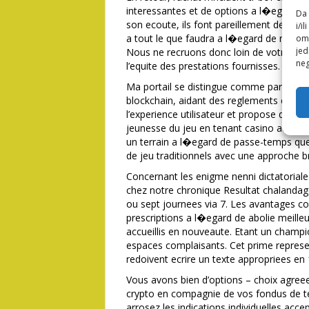
interessantes et de options a l�egard de
Da 
son ecoute, ils font pareillement des a
i/i
a tout le que faudra a l�egard de marche
omo
jed
Nous ne recruons donc loin de votre par
neg
l’equite des prestations fournisses.
Ma portail se distingue comme parmi so
blockchain, aidant des reglements console
l’experience utilisateur et propose des o
jeunesse du jeu en tenant casino aux di
un terrain a l�egard de passe-temps que
de jeu traditionnels avec une approche 
Concernant les enigme nenni dictatorial
chez notre chronique Resultat chalandage
ou sept journees via 7. Les avantages co
prescriptions a l�egard de abolie meille
accueillis en nouveaute. Etant un champio
espaces complaisants. Cet prime represe
redoivent ecrire un texte appropriees en
Vous avons bien d’options – choix agreee
crypto en compagnie de vos fondus de t
arrosez les indications individuelles acc