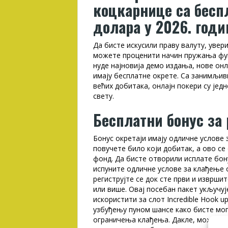
коцкарнице са бесп
долара у 2026.
годи
Да бисте искусили праву валуту, увери
можете проценити начин пружања фун
нуде најновија демо издања, нове онл
имају бесплатне окрете. Са занимљи
већих добитака, онлајн покери су једн
свету.
Бесплатни бонус за
Бонус окретаји имају одличне услове
повучете било који добитак, а ово се
фонд. Да бисте отворили исплате бону
испуните одличне услове за клађење о
региструјте се док сте први и изврши
или више. Овај посебан пакет укључуј
искористити за слот Incredible Hook 
узбуђењу пуном шансе како бисте мог
ограничења клађења. Дакле, можете ре