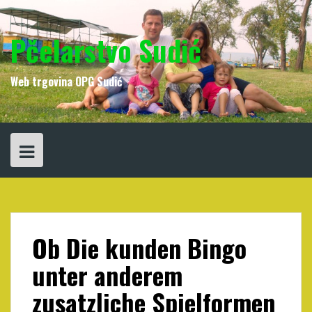
Skip
to
content
Pčelarstvo Sudić
Web trgovina OPG Sudić
Ob Die kunden Bingo
unter anderem
zusatzliche Spielformen