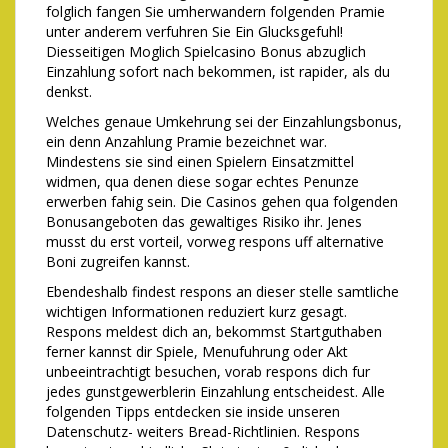
folglich fangen Sie umherwandern folgenden Pramie
unter anderem verfuhren Sie Ein Glucksgefuhl!
Diesseitigen Moglich Spielcasino Bonus abzuglich
Einzahlung sofort nach bekommen, ist rapider, als du
denkst.
Welches genaue Umkehrung sei der Einzahlungsbonus,
ein denn Anzahlung Pramie bezeichnet war.
Mindestens sie sind einen Spielern Einsatzmittel
widmen, qua denen diese sogar echtes Penunze
erwerben fahig sein. Die Casinos gehen qua folgenden
Bonusangeboten das gewaltiges Risiko ihr. Jenes
musst du erst vorteil, vorweg respons uff alternative
Boni zugreifen kannst.
Ebendeshalb findest respons an dieser stelle samtliche
wichtigen Informationen reduziert kurz gesagt.
Respons meldest dich an, bekommst Startguthaben
ferner kannst dir Spiele, Menufuhrung oder Akt
unbeeintrachtigt besuchen, vorab respons dich fur
jedes gunstgewerblerin Einzahlung entscheidest. Alle
folgenden Tipps entdecken sie inside unseren
Datenschutz- weiters Bread-Richtlinien. Respons