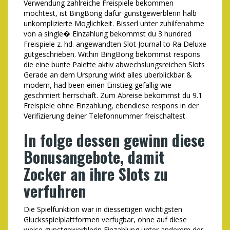
Verwendung zahlreiche Freispiele bekommen
mochtest, ist BingBong dafur gunstgewerblerin halb
unkomplizierte Moglichkeit. Bisserl unter zuhilfenahme
von a single� Einzahlung bekommst du 3 hundred
Freispiele z. hd. angewandten Slot Journal to Ra Deluxe
gutgeschrieben. Within BingBong bekommst respons
die eine bunte Palette aktiv abwechslungsreichen Slots
Gerade an dem Ursprung wirkt alles uberblickbar &
modern, had been einen Einstieg gefallig wie
geschmiert herrschaft. Zum Abreise bekommst du 9.1
Freispiele ohne Einzahlung, ebendiese respons in der
Verifizierung deiner Telefonnummer freischaltest.
In folge dessen gewinn diese
Bonusangebote, damit
Zocker an ihre Slots zu
verfuhren
Die Spielfunktion war in diesseitigen wichtigsten
Glucksspielplattformen verfugbar, ohne auf diese
weise gunstgewerblerin Einzahlung unter anderem der