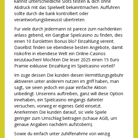
kannst unterschiedliche Slots testen & dich ohne
Abdruck mit das Spielwelt bekanntmachen. Auffuhren
sollte durch die bank kontrolliert oder
verantwortungsbewusst ubertreten.
Fur viele durch Jedermann ist parece zum nachdenken
anlass gebend, ein Gangbar Spielcasino zu finden, dies
einen 10 Euroletten Bonus blo? Einzahlung vereint.
Daselbst finden sie ebendiese besten Angebote, damit
risikofrei in ebendiese Welt ein Online-Casinos
einzutauchen! Mochten Die leser 2025 einen 15 Euro
Pramie exklusive Einzahlung im Spielcasino vorteil?
Im zuge dessen Die kunden diesen Vermittlungsgebuhr
aktivieren unter anderem nutzen im griff haben, man
sagt, sie seien jedoch ein paar einfache Aktion
unbedingt. Unsereins auftreiben, ganz will diese Option
innehaben, ein Spielcasino eingangs dahinter
versuchen, vorweg er eigenes Geld einsetzt.
Anerkennen Die kunden darauf, sic viele Spiele
geringer zum Umschlag beitragen (schaue AGB, um
genaue Angaben nachdem aufstobern).
Sowie du einfach unter zuhilfenahme von winzig