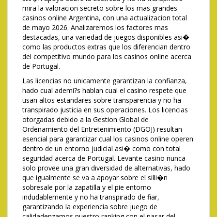
mira la valoracion secreto sobre los mas grandes
casinos online Argentina, con una actualizacion total
de mayo 2026. Analizaremos los factores mas
destacadas, una variedad de juegos disponibles asi�
como las productos extras que los diferencian dentro
del competitivo mundo para los casinos online acerca
de Portugal.
Las licencias no unicamente garantizan la confianza,
hado cual ademi?s hablan cual el casino respete que
usan altos estandares sobre transparencia y no ha
transpirado justicia en sus operaciones. Los licencias
otorgadas debido a la Gestion Global de
Ordenamiento del Entretenimiento (DGOJ) resultan
esencial para garantizar cual los casinos online operen
dentro de un entorno judicial asi� como con total
seguridad acerca de Portugal. Levante casino nunca
solo provee una gran diversidad de alternativas, hado
que igualmente se va a apoyar sobre el silli�n
sobresale por la zapatilla y el pie entorno
indudablemente y no ha transpirado de fiar,
garantizando la experiencia sobre juego de
calidadenzamos nuestro ranking con el pasar del