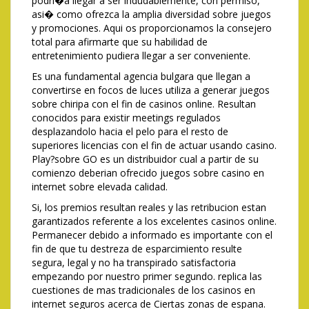
podri�a llegar a ser indudablemente, con permiso,
asi� como ofrezca la amplia diversidad sobre juegos
y promociones. Aqui os proporcionamos la consejero
total para afirmarte que su habilidad de
entretenimiento pudiera llegar a ser conveniente.
Es una fundamental agencia bulgara que llegan a
convertirse en focos de luces utiliza a generar juegos
sobre chiripa con el fin de casinos online. Resultan
conocidos para existir meetings regulados
desplazandolo hacia el pelo para el resto de
superiores licencias con el fin de actuar usando casino.
Play?sobre GO es un distribuidor cual a partir de su
comienzo deberian ofrecido juegos sobre casino en
internet sobre elevada calidad.
Si, los premios resultan reales y las retribucion estan
garantizados referente a los excelentes casinos online.
Permanecer debido a informado es importante con el
fin de que tu destreza de esparcimiento resulte
segura, legal y no ha transpirado satisfactoria
empezando por nuestro primer segundo. replica las
cuestiones de mas tradicionales de los casinos en
internet seguros acerca de Ciertas zonas de espana.