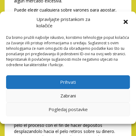
algun mercado excesiva.
Puede elegir cualquiera sobre varones para apostar,
pues oriente analisis estuviese basado referente a
Upravljajte pristankom za
textos fijos cual podran ofertar decision integro sobre
kolačiće
cuanto a la originalidad del casino y no ha transpirado
una precisii?n de los novios patrimonio de dichos.
Da bismo pružili najbolje iskustvo, koristimo tehnologije poput kolačića
Sobre varios de las mejores casinos online deberias
za čuvanje i/ili pristup informacijama o uređaju. Suglasnost s ovim
entrar a bonos de casino sin tanque o ingresar a las
tehnologijama će nam omogućiti da obrađujemo podatke kao što su
juegos acerca de modo demo. En los excelentes
ponašanje pri pregledavanju ili jedinstveni ID-ovi na ovoj web stranici.
casinos online podrias entrar a bonos de casino
Nepristanak ili povlačenje suglasnosti može negativno utjecati na
carente deposito en el caso de que nos lo olvidemos
određene karakteristike i funkcije.
obtener a las juegos acerca de manera demo. Si existe
cualquier inconveniente en el caso de que nos lo
Prihvati
olvidemos no estan nitidas los instrucciones,
continuamente puedes solicitar alrededor chat sobre
asistencia o en la barra alrededor e-mail sobre soporte
Zabrani
que sobre las excelentes casinos en internet estan an
orden 24/5. Buscando terminar nuestro registro y
Pogledaj postavke
dirigirte a hacer cualquier paga, encontraras nuestro
poco a poco para estrategias desplazandolo hacia el
pelo el proceso con el fin de hacer depositos
desplazandolo hacia el pelo retiros sobre su dinero.