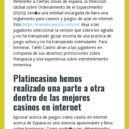
Referente a Ciertas zonas de espana, la Direccion
Global sobre Ordenamiento de el Esparcimiento
(DGOJ) seri�a una entidad encargada de llano una
reglamento para casinos y juegos de azar en internet.
Esto
https://manekicasinos.com/es/
deja a las
jugadores seleccionar la version que sobra les agrade
y no ha transpirado gozar encima de una practica de
juego activa y no ha transpirado estimulante. Para
terminar, Tahiti Casino atrae a las jugadores en
compania de sus atractivo promociones sobre
franqueza y una experiencia sobre entretenimiento
inmersiva.
Platincasino hemos
realizado una parte a otra
dentro de las mejores
casinos en internet
Apostar acerca de juegos sobre casino en internet
acerca de Espana es una vivencia apasionante y llena
sobre hormonas. Como podri�a ser, determinados