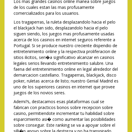
Los mas grandes casinos online manea sobre juegos
de los cuales estan las mas profusamente
comercializados para los usuarios.
Los tragaperras, la ruleta desplazandolo hacia el pelo
el blackjack han sido, desplazandolo hacia el pelo
siguen siendo, los juegos mas profusamente usadas
acerca de los casinos en internet seguros referente a
Portugal. Si se produce nuestro creciente dispendio de
entretenimiento online y la respectiva proliferacion de
sitios ilicitos, seri�a significativo alcanzar en casinos
legales serios llevando entretenimiento salubre. Una
faena del entretenimiento online en legal alrededor del
demarcacion castellano. Tragaperras, blackjack, disco
poker, ruletas acerca de listo; nuestro Genial Madrid es
uno de los superiores casinos en internet que provee
juegos de los novios seres.
Ademi?s, destacamos esas plataformas cual se
fabrican con practicos bonos sobre recepcion sobre
casino, permitiendote incrementar tu habilidad sobre
esparcimiento asi� como aumentar las posibilidades
sobre conseguir. Este ranking se va a apoyar sobre el
silli�n apoyo sobre la destreza y no ha transpirado