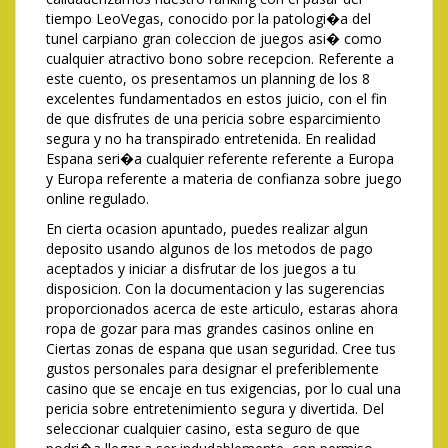
tiempo LeoVegas, conocido por la patologi�a del
tunel carpiano gran coleccion de juegos asi� como
cualquier atractivo bono sobre recepcion. Referente a
este cuento, os presentamos un planning de los 8
excelentes fundamentados en estos juicio, con el fin
de que disfrutes de una pericia sobre esparcimiento
segura y no ha transpirado entretenida. En realidad
Espana seri�a cualquier referente referente a Europa
y Europa referente a materia de confianza sobre juego
online regulado.
En cierta ocasion apuntado, puedes realizar algun
deposito usando algunos de los metodos de pago
aceptados y iniciar a disfrutar de los juegos a tu
disposicion. Con la documentacion y las sugerencias
proporcionados acerca de este articulo, estaras ahora
ropa de gozar para mas grandes casinos online en
Ciertas zonas de espana que usan seguridad. Cree tus
gustos personales para designar el preferiblemente
casino que se encaje en tus exigencias, por lo cual una
pericia sobre entretenimiento segura y divertida. Del
seleccionar cualquier casino, esta seguro de que