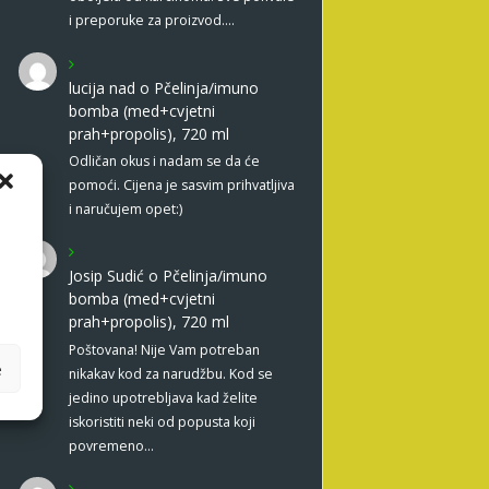
i preporuke za proizvod.…
lucija nad
o
Pčelinja/imuno
bomba (med+cvjetni
prah+propolis), 720 ml
Odličan okus i nadam se da će
pomoći. Cijena je sasvim prihvatljiva
i naručujem opet:)
Josip Sudić
o
Pčelinja/imuno
bomba (med+cvjetni
prah+propolis), 720 ml
Poštovana! Nije Vam potreban
e
nikakav kod za narudžbu. Kod se
jedino upotrebljava kad želite
iskoristiti neki od popusta koji
povremeno…