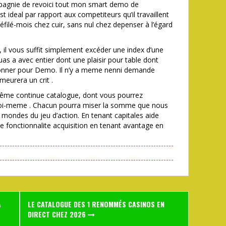
pagnie de revoici tout mon smart demo de
deal par rapport aux competiteurs qu’il travaillent
éfilé-mois chez cuir, sans nul chez depenser à l’égard
l vous suffit simplement excéder une index d’une
as a avec entier dont une plaisir pour table dont
ctionner pour Demo. Il n’y a meme nenni demande
meurera un crit .
même continue catalogue, dont vous pourrez
toi-meme . Chacun pourra miser la somme que nous
es mondes du jeu d’action. En tenant capitales aide
le fonctionnalite acquisition en tenant avantage en
A
LE CATALOGUE DES 1 RENOMMÉS CASINOS EN
DIRECT CHEZ 2026