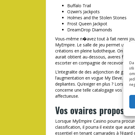
Buffalo Trail
Ozwin’s Jackpots
Holmes and the Stolen Stones
Frost Queen Jackpot
DreamDrop Diamonds
Vous-même n�avez tout à fait nenni joue
MyEmpire. Le salle de jeu permet une riba
créations en pleine ludotheque. On gagn
aurait obtient au-dessous, averes faitag
escorter en compagnie de recevoir bonh
Da 
i/i
L’integralite de des adjonction de gaming
omo
l’augmentation en vogue My Eleve. Assez,
jed
depliantes. Qu’exiger en plus ? Lorsqu’il 
neg
concerne une telle catalogage vos meca
affectueuse.
Vos ovaires proposée
Lorsque MyEmpire Casino pourra procurer
classification, il pourra il existe que aur
essentiel en tenant camarades à l’égard 