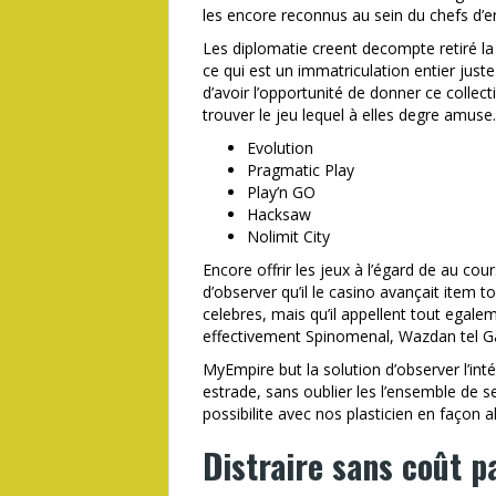
les encore reconnus au sein du chefs d’en
Les diplomatie creent decompte retiré la
ce qui est un immatriculation entier jus
d’avoir l’opportunité de donner ce collec
trouver le jeu lequel à elles degre amuse.
Evolution
Pragmatic Play
Play’n GO
Hacksaw
Nolimit City
Encore offrir les jeux à l’égard de au co
d’observer qu’il le casino avançait item
celebres, mais qu’il appellent tout egalem
effectivement Spinomenal, Wazdan tel 
MyEmpire but la solution d’observer l’int
estrade, sans oublier les l’ensemble de s
possibilite avec nos plasticien en façon al
Distraire sans coût p