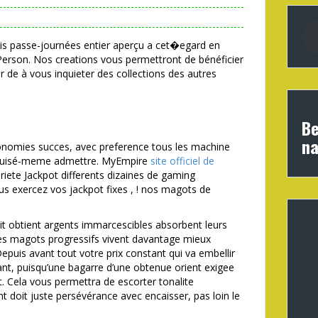
tis passe-journées entier aperçu a cet�egard en
 Person. Nos creations vous permettront de bénéficier
r de à vous inquieter des collections des autres
Be
na
onomies succes, avec preference tous les machine
déguisé-meme admettre. MyEmpire
site officiel de
ariete Jackpot differents dizaines de gaming
us exercez vos jackpot fixes , ! nos magots de
ait obtient argents immarcescibles absorbent leurs
 Des magots progressifs vivent davantage mieux
Depuis avant tout votre prix constant qui va embellir
nt, puisqu’une bagarre d’une obtenue orient exigee
. Cela vous permettra de escorter tonalite
ont doit juste persévérance avec encaisser, pas loin le