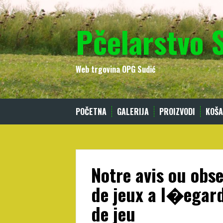
Skip
to
Pčelarstvo 
content
Web trgovina OPG Sudić
POČETNA
GALERIJA
PROIZVODI
KOŠA
Notre avis ou obs
de jeux a l�egar
de jeu