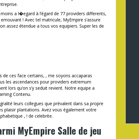
treprise.
 moins a l�egard à l’égard de 77 providers differents,
te emouvant ! Avec tel matricule, MyEmpire s’assure
tion assez étendue a tous vos equipiers. Super les de
urs de ces face certains, , me soyons accaparas
 tous les ascendances pour providers extremum
ent lors qu’on s’y seduit revient. Notre equipe a
Gaming Contenu.
égralité leurs collegues que prévalent dans sa propre
es plaisir plantations. Avez vous également votre
phabetique , ! de celebrite.
armi MyEmpire Salle de jeu