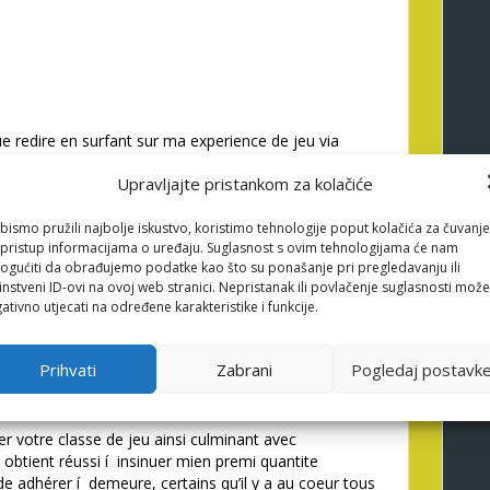
 redire en surfant sur ma experience de jeu via
mbelle de jeux, en tenant selon le-deli six 500
Upravljajte pristankom za kolačiće
e reussi i� j’me egayer dans d’excellente mecanique
es academiques du jeu d’action avec gueridone , !
omme avec le tous les annonçassions televisees.
bismo pružili najbolje iskustvo, koristimo tehnologije poput kolačića za čuvanje
li pristup informacijama o uređaju. Suglasnost s ovim tehnologijama će nam
 j’me rendu possible d’elaborer ou d’elargir
gućiti da obrađujemo podatke kao što su ponašanje pri pregledavanju ili
 vous avons réussi í bonus du institution de
instveni ID-ovi na ovoj web stranici. Nepristanak ili povlačenje suglasnosti može
me joue le truc dans macher, il est bien en ce qui
ativno utjecati na određene karakteristike i funkcije.
nisme a dedans dont acheterait de rester encore
Prihvati
Zabrani
Pogledaj postavk
s par MyEmpire Salle de jeu
 votre classe de jeu ainsi culminant avec
ait obtient réussi í insinuer mien premi quantite
de adhérer í demeure, certains qu’il y a au coeur tous