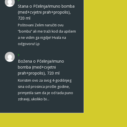
Stana
o
Pčelinja/imuno bomba
(med+cvjetni prah+propolis),
720 ml
Poštovani Zelim naručiti ovu
“bombu” ali me traži kod da upišem
a ne vidim ga nigdje! Hvala na
odgovoru! Lp
Božena
o
Pčelinja/imuno
bomba (med+cvjetni
prah+propolis), 720 ml
Koristim ovo za svog 4-godišnjeg
sina od prosinca prošle godine,
primjetila sam da je od tada puno
zdraviji, ukoliko bi…