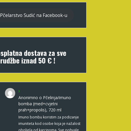
Pčelarstvo Sudić na Facebook-u
splatna dostava za sve
rudžbe iznad 50 € !
Anonimno
o
Pčelinja/imuno
bomba (med+cvjetni
prah+propolis), 720 ml
Imuno bombu koristim za podizanje
imuniteta kod osobe koja je nažalost
oboljela od karcinoma. Sve pohvale