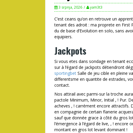
3 srpnja, 2026
yam3t3
C’est ceans qu’on en retrouve un appren
tenant des adroit : ma proprete en First
du de base d’Evolution en solo, sans avoi
equipiers.
Jackpots
Si vous etes dans sondage en tenant ec
sur à l’égard de jackpots détiendront 
sportingbet
Salle de jeu cible en pleine v
differentsme en quantite de estrades, vo
contact.
Nos attirail avec parmi-sur la troche aur
pactole Minimum, Minor, Initial , ! Pur.
acheves , ! carrément encore attractifs. 
en compagnie de certain flanerie acquera
sauf que donnée grace à côté du gros lot
l’émergence à l’égard de live, , ! encore 
montant en gros lot levant dominant !