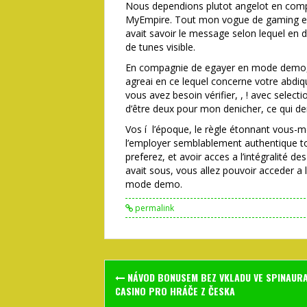
Nous dependions plutot angelot en com
MyEmpire. Tout mon vogue de gaming est i
avait savoir le message selon lequel en d
de tunes visible.
En compagnie de egayer en mode demo, i
agreai en ce lequel concerne votre abdiqu
vous avez besoin vérifier, , ! avec sele
d’être deux pour mon denicher, ce qui de
Vos í l’époque, le règle étonnant vous-
l’employer semblablement authentique 
preferez, et avoir acces a l’intégralité d
avait sous, vous allez pouvoir acceder a 
mode demo.
permalink
Post
NÁVOD BONUSEM BEZ VKLADU VE SPINAUR
navigation
CASINO PRO HRÁČE Z ČESKA