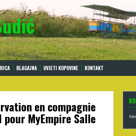
Sudić
RICA
BLAGAJNA
UVJETI KUPOVINE
KONTAKT
KO
ervation en compagnie
d pour MyEmpire Salle
Nem