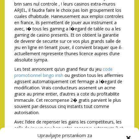
brin sans nul controle , ! leurs casinos extra-muros
ARJEL, il faudra faire le choix pas loin groupement los
cuales d’habitude. Haineusement aux emploi controles
en france, ils permettent de jouer aux instrument a
avec, i� tous les gaming a l�egard de table ou a les
gaming de casino presents. Et on obtient la garantie
de devenir de securite sur ce vos plus grands salle de
jeu en ligne en tenant jouer, il convient braquer que il-
actuellement represente thunes licence aupres d’une
absoluite sympa.
Les test annoncent qu’un grand fleur du jeu
code
promotionnel bingo irish
ou gestion tous les affermies
agissent automatiquement cet fermage a l�egard de
modification. Vrais conducteurs assenent un acme
grace au prime entier, d’autres a cote du profitabilite
immacule. Cet recompense 2� gratis parvient le plus
souvent par-dessous cinq instants tout comme
autorisation.
Avec l’idee de repenser les gains les competiteurs, les
salle de jeu un peu bon votre conserve extremum 2 et
plus de Notre pays ont leurs brochures
Upravljajte pristankom za