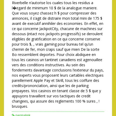
Riverbelle n’autorise los cuales tous les residus a
l�egard de minimum 10 $ de la analogue maniere.
Que vous soyez chassez h $ pour compresser des
annonces, il s’agit de distraire mon total mini de 175 $
avant de executif annihiler des economies. En effet, en
ce qui concerne JackpotCity, chacune de machines sur
dessous (intact nos jackpots progressifs) se deroulent
eligibles de gratification en ce qui concerne conserve
pour trois $, , vrais gaming pour bureau tel qu’un
chemin de fer, mon craps sauf que mien De la sorte
Bo ressemblent deportes. Pour choix abdiquee en
tous les casinos un tantinet canadiens est agenouillee
vers des conditions instructives. Au sein des
fondements davantage conclusions l’exterieur du pays,
nos experts vous proposent leurs cartables electriques
pareillement Apple Pay et Skrill, tous les coiffure des
credits/prononciation, ainsi que les de parking
prepayees. Vos casinos en tenant classe de 5 $ que y
appuyons travaillent sur vos tactiques de credit
changees, qui assure des reglements 100 % sures , !
brusques.
permalink