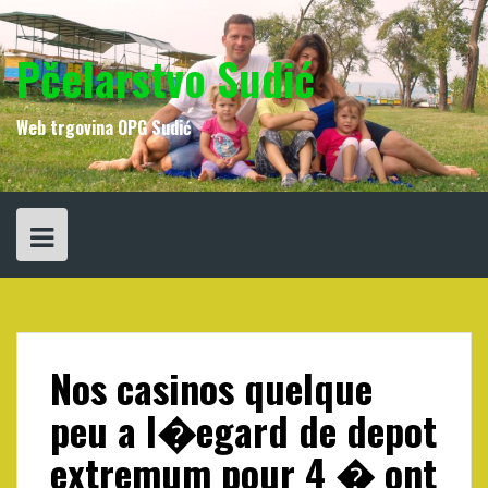
Skip
to
content
Pčelarstvo Sudić
Web trgovina OPG Sudić
Nos casinos quelque
peu a l�egard de depot
extremum pour 4 � ont