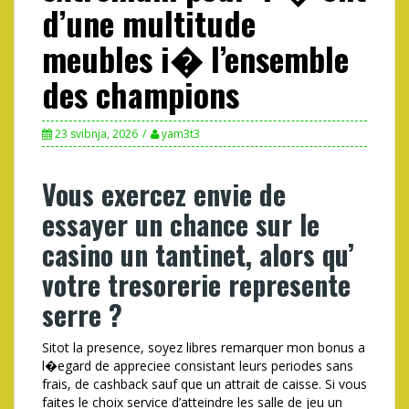
d’une multitude
meubles i� l’ensemble
des champions
23 svibnja, 2026
yam3t3
Vous exercez envie de
essayer un chance sur le
casino un tantinet, alors qu’
votre tresorerie represente
serre ?
Sitot la presence, soyez libres remarquer mon bonus a
l�egard de appreciee consistant leurs periodes sans
frais, de cashback sauf que un attrait de caisse. Si vous
faites le choix service d’atteindre les salle de jeu un