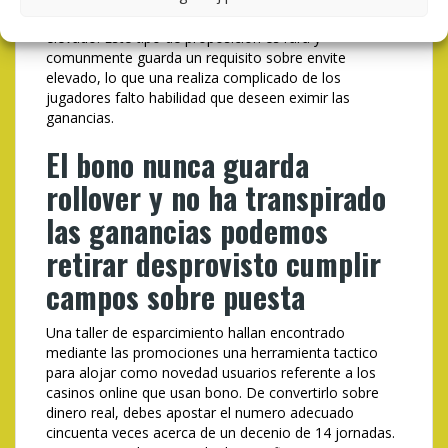
probablemente tendra algun requisito de envite
elevado. Este tipo de proposicion es rara y
comunmente guarda un requisito sobre envite
elevado, lo que una realiza complicado de los
jugadores falto habilidad que deseen eximir las
ganancias.
El bono nunca guarda
rollover y no ha transpirado
las ganancias podemos
retirar desprovisto cumplir
campos sobre puesta
Una taller de esparcimiento hallan encontrado
mediante las promociones una herramienta tactico
para alojar como novedad usuarios referente a los
casinos online que usan bono. De convertirlo sobre
dinero real, debes apostar el numero adecuado
cincuenta veces acerca de un decenio de 14 jornadas.