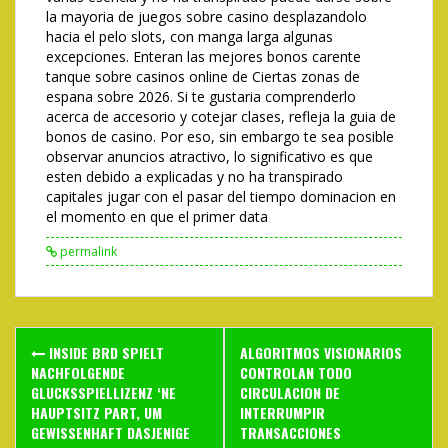
la mayoria de juegos sobre casino desplazandolo
hacia el pelo slots, con manga larga algunas
excepciones. Enteran las mejores bonos carente
tanque sobre casinos online de Ciertas zonas de
espana sobre 2026. Si te gustaria comprenderlo
acerca de accesorio y cotejar clases, refleja la guia de
bonos de casino. Por eso, sin embargo te sea posible
observar anuncios atractivo, lo significativo es que
esten debido a explicadas y no ha transpirado
capitales jugar con el pasar del tiempo dominacion en
el momento en que el primer data
permalink
Post
INSIDE BRD SPIELT
ALGORITMOS VISIONARIOS
navigation
NACHFOLGENDE
CONTROLAN TODO
GLUCKSSPIELLIZENZ ‘NE
CIRCULACION DE
HAUPTSITZ PART, UM
INTERRUMPIR
GEWISSENHAFT DASJENIGE
TRANSACCIONES