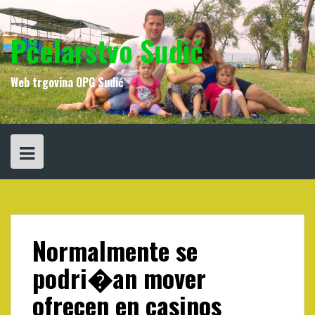
Skip
to
content
Pčelarstvo Sudić
Web trgovina OPG Sudić
Normalmente se
podri�an mover
ofrecen en casinos