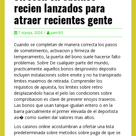
recien lanzados para
atraer recientes gente
7 srpnja, 2026
yam3t3
Cuando se completan de manera correcta los pasos
de sometimiento, activacion y firmeza de
temperamento, la puerta del bono suele hacerse falto
problemas. Sobre De cualquier parte del mundo,
practicamente aquellos bonos desprovisto deposito
incluyen instalaciones sobre envite y no ha transpirado
limites maximos de retirada. Comprender los
requisitos de apuesta, los limites sobre retiro
desplazandolo hacia el pelo las condiciones sobre
comprobacion es clave de prevenir enojos traseros.
Las bonos que usan tanque igualan entero o en la
barra parcialmente el primer elevada de el deportista
asi� como suelen dar valores mas altos.
Los casinos online acostumbran a ofertar una lista
predeterminada sobre metodos sobre paga de que se