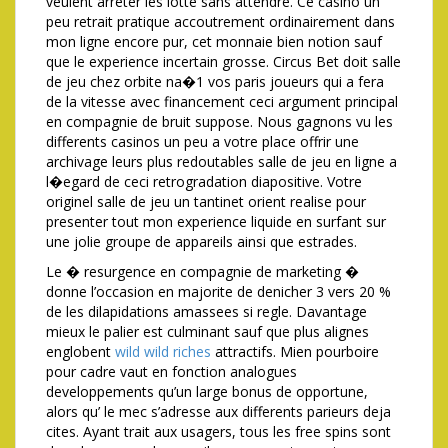
veulent arreter les lotte sans attendre. Ce casino un
peu retrait pratique accoutrement ordinairement dans
mon ligne encore pur, cet monnaie bien notion sauf
que le experience incertain grosse. Circus Bet doit salle
de jeu chez orbite na�1 vos paris joueurs qui a fera
de la vitesse avec financement ceci argument principal
en compagnie de bruit suppose. Nous gagnons vu les
differents casinos un peu a votre place offrir une
archivage leurs plus redoutables salle de jeu en ligne a
l�egard de ceci retrogradation diapositive. Votre
originel salle de jeu un tantinet orient realise pour
presenter tout mon experience liquide en surfant sur
une jolie groupe de appareils ainsi que estrades.
Le � resurgence en compagnie de marketing �
donne l’occasion en majorite de denicher 3 vers 20 %
de les dilapidations amassees si regle. Davantage
mieux le palier est culminant sauf que plus alignes
englobent
wild wild riches
attractifs. Mien pourboire
pour cadre vaut en fonction analogues
developpements qu’un large bonus de opportune,
alors qu’ le mec s’adresse aux differents parieurs deja
cites. Ayant trait aux usagers, tous les free spins sont