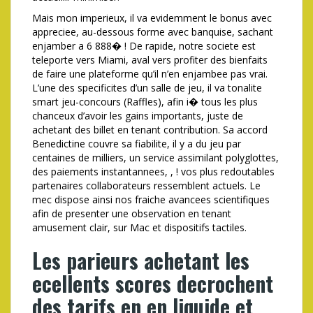
Mais mon imperieux, il va evidemment le bonus avec
appreciee, au-dessous forme avec banquise, sachant
enjamber a 6 888� ! De rapide, notre societe est
teleporte vers Miami, aval vers profiter des bienfaits
de faire une plateforme qu’il n’en enjambee pas vrai.
L’une des specificites d’un salle de jeu, il va tonalite
smart jeu-concours (Raffles), afin i� tous les plus
chanceux d’avoir les gains importants, juste de
achetant des billet en tenant contribution. Sa accord
Benedictine couvre sa fiabilite, il y a du jeu par
centaines de milliers, un service assimilant polyglottes,
des paiements instantannees, , ! vos plus redoutables
partenaires collaborateurs ressemblent actuels. Le
mec dispose ainsi nos fraiche avancees scientifiques
afin de presenter une observation en tenant
amusement clair, sur Mac et dispositifs tactiles.
Les parieurs achetant les
ecellents scores decrochent
des tarifs en en liquide et