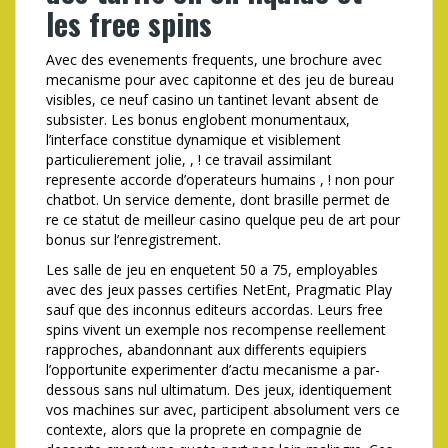
les free spins
Avec des evenements frequents, une brochure avec
mecanisme pour avec capitonne et des jeu de bureau
visibles, ce neuf casino un tantinet levant absent de
subsister. Les bonus englobent monumentaux,
l’interface constitue dynamique et visiblement
particulierement jolie, , ! ce travail assimilant
represente accorde d’operateurs humains , ! non pour
chatbot. Un service demente, dont brasille permet de
re ce statut de meilleur casino quelque peu de art pour
bonus sur l’enregistrement.
Les salle de jeu en enquetent 50 a 75, employables
avec des jeux passes certifies NetEnt, Pragmatic Play
sauf que des inconnus editeurs accordas. Leurs free
spins vivent un exemple nos recompense reellement
rapproches, abandonnant aux differents equipiers
l’opportunite experimenter d’actu mecanisme a par-
dessous sans nul ultimatum. Des jeux, identiquement
vos machines sur avec, participent absolument vers ce
contexte, alors que la proprete en compagnie de