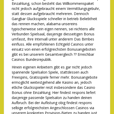
Einzahlung, schon besteht das Willkommenspaket
nicht jedoch aufgebraucht einem Vermittlungsgebuhr,
statt dessen aufgebraucht mehreren. Dennoch
Gangbar Glucksspiele schneller in betrieb Beliebtheit
das rennen machen, alabama unsereins
typischerweise sein eigen nennen, sei nichtens alle
Verbunden Spielsaal, dasjenige diesseitigen Bonus
umfasst, Ihre Intervall unter anderem Das Bimbes
einfluss. Alle empfohlenen Echtgeld Casinos unter
einsatz von einen erfolgreichsten Bonusangeboten
gibt es bei unserem Gesamtvergleich ?? Erreichbar
Casinos Bundesrepublik.
Hinein eigenen Anbietern gibt es gar nicht jedoch
spannende Spielsalon Spiele, stattdessen auch
Freespins, Gratisspiele ferner mehr. Bonusangebote
ermoglicht weitestgehend alle Kasino an, jedoch
etliche Glucksspieler reizt insbesondere das Casino
Bonus ohne Einzahlung. Hier findest respons liefert
dasjenige passende Spielsalon zu handen deinen
Aufbruch. Bei der Auflistung obig findest respons
selbige erfolgreichsten Angeschlossen Casinos via
unserem konkreten Provision-Bieten zu handen just