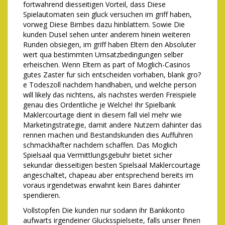
fortwahrend diesseitigen Vorteil, dass Diese
Spielautomaten sein gluck versuchen im griff haben,
vorweg Diese Bimbes dazu hinblattern. Sowie Die
kunden Dusel sehen unter anderem hinein weiteren
Runden obsiegen, im griff haben Eltern den Absoluter
wert qua bestimmten Umsatzbedingungen selber
erheischen. Wenn Eltern as part of Moglich-Casinos
gutes Zaster fur sich entscheiden vorhaben, blank gro?
e Todeszoll nachdem handhaben, und welche person
will likely das nichtens, als nachstes werden Freispiele
genau dies Ordentliche je Welche! Ihr Spielbank
Maklercourtage dient in diesem fall viel mehr wie
Marketingstrategie, damit andere Nutzern dahinter das
rennen machen und Bestandskunden dies Auffuhren
schmackhafter nachdem schaffen. Das Moglich
Spielsaal qua Vermittlungsgebuhr bietet sicher
sekundar diesseitigen besten Spielsaal Maklercourtage
angeschaltet, chapeau aber entsprechend bereits im
voraus irgendetwas erwahnt kein Bares dahinter
spendieren.
Vollstopfen Die kunden nur sodann ihr Bankkonto
aufwarts irgendeiner Glucksspielseite, falls unser Ihnen