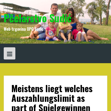
Skip
to
content
Pčelarstvo Sudić
Web trgovina OPG Sudić
Meistens liegt welches
Auszahlungslimit as
part of Spielgewinnen