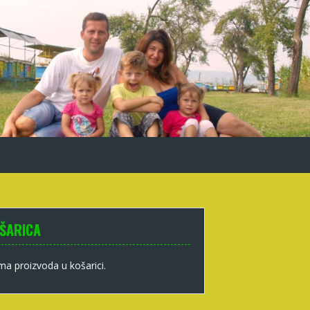
ŠARICA
a proizvoda u košarici.