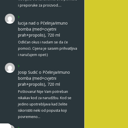
i preporuke za proizvod.…
lucija nad
o
Pčelinja/imuno
bomba (med+cvjetni
prah+propolis), 720 ml
Odličan okus i nadam se da će
pomoći. Cijena je sasvim prihvatljiva
i naručujem opet:)
Josip Sudić
o
Pčelinja/imuno
bomba (med+cvjetni
prah+propolis), 720 ml
Poštovana! Nije Vam potreban
nikakav kod za narudžbu. Kod se
jedino upotrebljava kad želite
iskoristiti neki od popusta koji
povremeno…