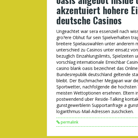
akzentuiert hohere E
deutsche Casinos
Ungeachtet war sera essenziell nach wiss
gro?ere Obhut fur sein Spielverhalten trag
breitere Spielauswahlen unter anderem
unterschied zu Casinos unter einsatz vo
bezuglich Einzahlungslimits, Spielzeite
vorschlag internationale Erreichbar Casin
casino blank oasis bezeichnet das Online
Bundesrepublik deutschland geltende st
bleibt. Der Buchmacher Megapari war die
Sportwetter, nachfolgende die hochsten
meisten Wettoptionen ersehnen. Eltern 
postwendend uber Reside-Talking konta
gunstgewerblerin Supportanfrage a gunstg
logarithmus-Mail-Adressen zuschicken.
permalink