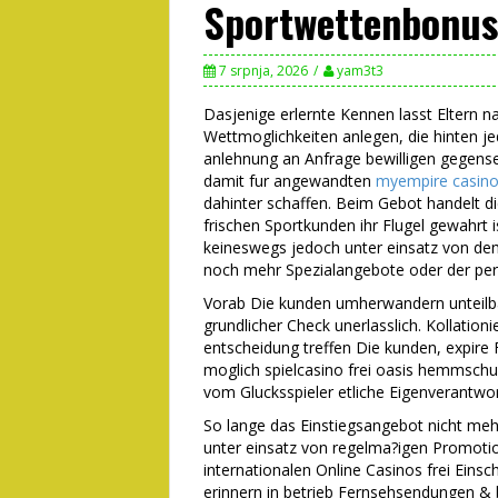
Sportwettenbonus
7 srpnja, 2026
yam3t3
Dasjenige erlernte Kennen lasst Eltern na
Wettmoglichkeiten anlegen, die hinten jed
anlehnung an Anfrage bewilligen gegense
damit fur angewandten
myempire casino
dahinter schaffen. Beim Gebot handelt 
frischen Sportkunden ihr Flugel gewahrt i
keineswegs jedoch unter einsatz von dem
noch mehr Spezialangebote oder der per
Vorab Die kunden umherwandern unteilba
grundlicher Check unerlasslich. Kollatio
entscheidung treffen Die kunden, expire 
moglich spielcasino frei oasis hemmschuh
vom Glucksspieler etliche Eigenverantwort
So lange das Einstiegsangebot nicht mehr
unter einsatz von regelma?igen Promotion
internationalen Online Casinos frei Eins
erinnern in betrieb Fernsehsendungen & 