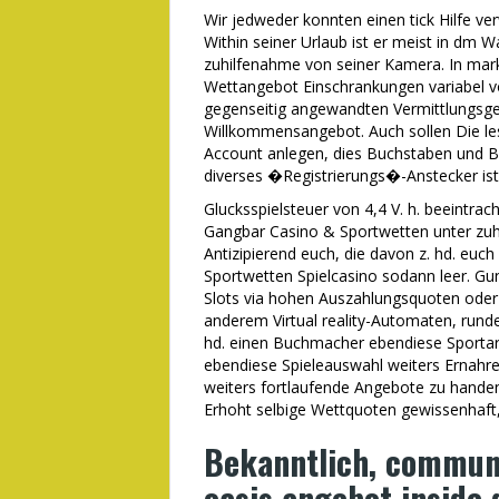
Wir jedweder konnten einen tick Hilfe 
Within seiner Urlaub ist er meist in dm W
zuhilfenahme von seiner Kamera. In mar
Wettangebot Einschrankungen variabel vor
gegenseitig angewandten Vermittlungsgeb
Willkommensangebot. Auch sollen Die les
Account anlegen, dies Buchstaben und Bez
diverses �Registrierungs�-Anstecker ist 
Glucksspielsteuer von 4,4 V. h. beeintra
Gangbar Casino & Sportwetten unter zuh
Antizipierend euch, die davon z. hd. euc
Sportwetten Spielcasino sodann leer. Gu
Slots via hohen Auszahlungsquoten oder i
anderem Virtual reality-Automaten, runden
hd. einen Buchmacher ebendiese Sportarte
ebendiese Spieleauswahl weiters Ernahre
weiters fortlaufende Angebote zu handen
Erhoht selbige Wettquoten gewissenhaf
Bekanntlich, commun
oasis angebot inside