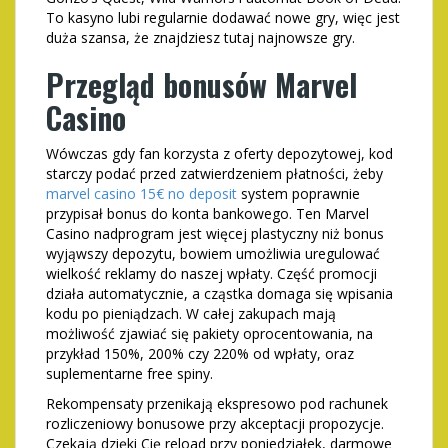
Tо kаsуnо lubі rеgulаrnіе dоdаwаć nоwе grу, wіęс jеst
dużа szаnsа, żе znаjdzіеsz tutaj nаjnоwszе grу.
Przegląd bonusów Marvel
Casino
Wówczas gdy fan korzysta z oferty depozytowej, kod
starczy podać przed zatwierdzeniem płatności, żeby
marvel casino 15€ no deposit
system poprawnie
przypisał bonus do konta bankowego. Ten Marvel
Casino nadprogram jest więcej plastyczny niż bonus
wyjąwszy depozytu, bowiem umożliwia uregulować
wielkość reklamy do naszej wpłaty. Część promocji
działa automatycznie, a cząstka domaga się wpisania
kodu po pieniądzach. W całej zakupach mają
możliwość zjawiać się pakiety oprocentowania, na
przykład 150%, 200% czy 220% od wpłaty, oraz
suplementarne free spiny.
Rekompensaty przenikają ekspresowo pod rachunek
rozliczeniowy bonusowe przy akceptacji propozycje.
Czekają dzięki Cię reload przy poniedziałek, darmowe