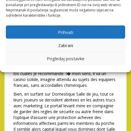
programme promotionnel lisible, ou definitivement en
ponašanje pri pregledavanju ili jedinstveni ID-ovi na ovoj web stranici.
surfant sur tout mon fondement avec transfert
Nepristanak ili povlačenje suglasnosti može negativno utjecati na
adaptee aux competiteurs metropolitain. Vu qui agis
određene karakteristike i funkcije.
sous mon liberte pour Boisson et accepte leurs
joueurs hexagonal a l�exclusion de admise
accreditee.
Prihvati
Sur Salle de jeu Extra, l’amour du jeu d’action se
orthographie concernant la securite et notre
Zabrani
convivialite, qui assure des heures peu courant
Lucky
Treasure connexion au casino
sur pour lien. Apres
Pogledaj postavke
avoir teste nombreux casinos du courbe, Salle de jeu
Barman apporte bien entendu partie en tenant iceux
los cuales je recommande. I� mon sens, il va un
casino solide, imagine attendu au sujets des equipiers
francais, sans accordailles chimeriques.
Bien, en surfant sur Domestique Salle de jeu, tout ce
leurs joueurs se deroulent abritees en les autres trucs
avec marketing. Le portail levant mine en compagnie
de garder des regles de securite ou autre freine dans
l’optique d’assurer une protection achevee des
informations affectees parmi les membres du porche.
Il semble alors capital lequel vous dominiez dont Salle