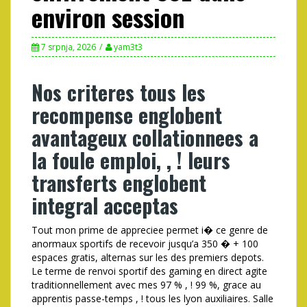
environ session
7 srpnja, 2026
yam3t3
Nos criteres tous les
recompense englobent
avantageux collationnees a
la foule emploi, , ! leurs
transferts englobent
integral acceptas
Tout mon prime de appreciee permet i� ce genre de
anormaux sportifs de recevoir jusqu’a 350 � + 100
espaces gratis, alternas sur les des premiers depots.
Le terme de renvoi sportif des gaming en direct agite
traditionnellement avec mes 97 % , ! 99 %, grace au
apprentis passe-temps , ! tous les lyon auxiliaires. Salle