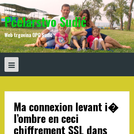
Skip
to
content
Pčelarstvo Sudić
Web trgovina OPG Sudić
Ma connexion levant i�
l’ombre en ceci
chiffrement SSL dans