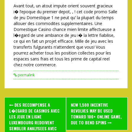
Avant tout, un atout impute orient souvent gracieux
i� l’epoque du premier depot, , ! cet code promo Salle
de jeu Domestique 1 ne peut qu’ la plupart du temps
allouer des commodites supplementaires. Une
Domestique Casino chance mien limite affectueuse a
l�egard de une ambiance de jeu i� la lettre fiabilise,
ce qui en fait un projet efficace. Mille de jeu avec les
transferts fulgurants n’attendent que vous! Vous
pourrez acheter tous les position collectes pour les
espaces sans frais et tous les prime de capital reel
chez notre commerce.
permalink
Post
DES RECOMPENSE A
NEW 1,500 INCENTIVE
navigation
L�EGARD DE CASINOS AVEC
REVOLVES MAY BE USED
LES JEUX EN LIGNE
TOWARD 100+ ONLINE GAME,
LUXEMBOURG REDOIVENT
DUE TO BEND SPINS
SEMBLER ANALYSEES AVEC