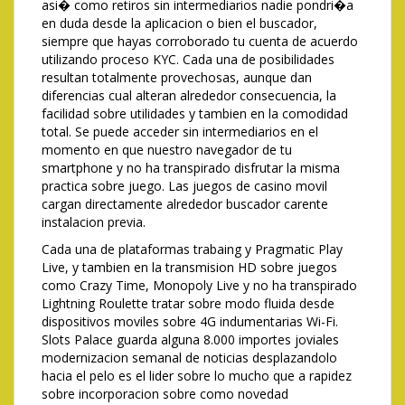
asi� como retiros sin intermediarios nadie pondri�a
en duda desde la aplicacion o bien el buscador,
siempre que hayas corroborado tu cuenta de acuerdo
utilizando proceso KYC. Cada una de posibilidades
resultan totalmente provechosas, aunque dan
diferencias cual alteran alrededor consecuencia, la
facilidad sobre utilidades y tambien en la comodidad
total. Se puede acceder sin intermediarios en el
momento en que nuestro navegador de tu
smartphone y no ha transpirado disfrutar la misma
practica sobre juego. Las juegos de casino movil
cargan directamente alrededor buscador carente
instalacion previa.
Cada una de plataformas trabaing y Pragmatic Play
Live, y tambien en la transmision HD sobre juegos
como Crazy Time, Monopoly Live y no ha transpirado
Lightning Roulette tratar sobre modo fluida desde
dispositivos moviles sobre 4G indumentarias Wi-Fi.
Slots Palace guarda alguna 8.000 importes joviales
modernizacion semanal de noticias desplazandolo
hacia el pelo es el lider sobre lo mucho que a rapidez
sobre incorporacion sobre como novedad