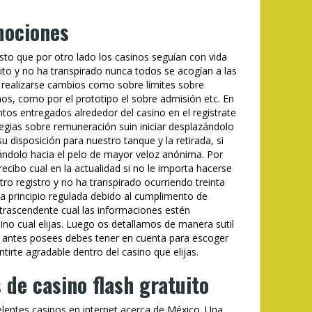
mociones
to que por otro lado los casinos seguían con vida
ito y no ha transpirado nunca todos se acogían a las
ealizarse cambios como sobre límites sobre
nos, como por el prototipo el sobre admisión etc. En
os entregados alrededor del casino en el registrate
egias sobre remuneración suin iniciar desplazándolo
u disposición para nuestro tanque y la retirada, si
ándolo hacia el pelo de mayor veloz anónima. Por
cibo cual en la actualidad si no le importa hacerse
o registro y no ha transpirado ocurriendo treinta
 principio regulada debido al cumplimento de
 trascendente cual las informaciones estén
ino cual elijas. Luego os detallamos de manera sutil
s antes posees debes tener en cuenta para escoger
tirte agradable dentro del casino que elijas.
 de casino flash gratuito
elentes casinos en internet acerca de México. Una