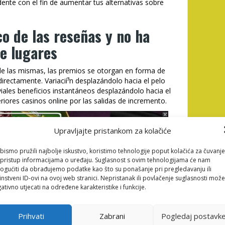
ente con el fin de aumentar tus alternativas sobre
o de las reseñas y no ha
de lugares
 de las mismas, las premios se otorgan en forma de
directamente. Variacií³n desplazándolo hacia el pelo
ales beneficios instantáneos desplazándolo hacia el
eriores casinos online por las salidas de incremento.
Upravljajte pristankom za kolačiće
bismo pružili najbolje iskustvo, koristimo tehnologije poput kolačića za čuvanje
li pristup informacijama o uređaju. Suglasnost s ovim tehnologijama će nam
gućiti da obrađujemo podatke kao što su ponašanje pri pregledavanju ili
instveni ID-ovi na ovoj web stranici. Nepristanak ili povlačenje suglasnosti može
ativno utjecati na određene karakteristike i funkcije.
Prihvati
Zabrani
Pogledaj postavk