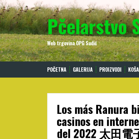
Skip
to
Pčelarstvo 
content
Web trgovina OPG Sudić
POČETNA
GALERIJA
PROIZVODI
KOŠA
Los más Ranura b
casinos en interne
del 2022 