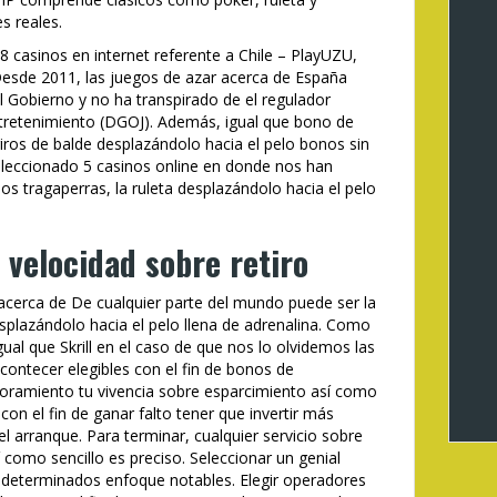
s reales.
 casinos en internet referente a Chile – PlayUZU,
Desde 2011, las juegos de azar acerca de España
 Gobierno y no ha transpirado de el regulador
tretenimiento (DGOJ). Además, igual que bono de
iros de balde desplazándolo hacia el pelo bonos sin
leccionado 5 casinos online en donde nos han
os tragaperras, la ruleta desplazándolo hacia el pelo
 velocidad sobre retiro
 acerca de De cualquier parte del mundo puede ser la
plazándolo hacia el pelo llena de adrenalina. Como
ual que Skrill en el caso de que nos lo olvidemos las
contecer elegibles con el fin de bonos de
oramiento tu vivencia sobre esparcimiento así­ como
n el fin de ganar falto tener que invertir más
arranque. Para terminar, cualquier servicio sobre
 como sencillo es preciso. Seleccionar un genial
a determinados enfoque notables. Elegir operadores