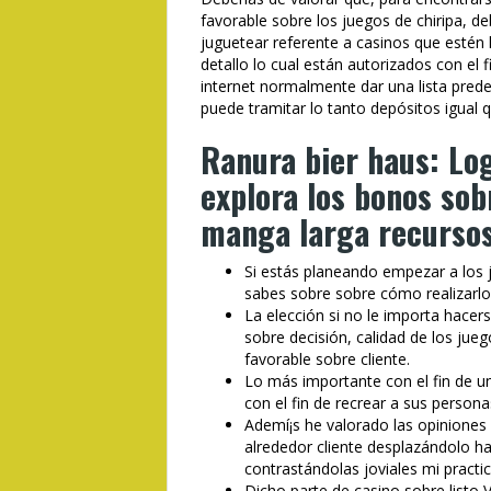
favorable sobre los juegos de chiripa, d
juguetear referente a casinos que estén 
detallo lo cual están autorizados con el 
internet normalmente dar una lista pre
puede tramitar lo tanto depósitos igual q
Ranura bier haus: Log
explora los bonos sob
manga larga recursos
Si estás planeando empezar a los 
sabes sobre sobre cómo realizarlo,
La elección si no le importa hacer
sobre decisión, calidad de los jue
favorable sobre cliente.
Lo más importante con el fin de un
con el fin de recrear a sus persona
Ademí¡s he valorado las opiniones
alrededor cliente desplazándolo hac
contrastándolas joviales mi practica
Dicho parte de casino sobre listo