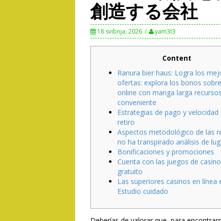
創造する会社
18 svibnja, 2026
yam3t3
Content
Ranura bier haus: Logra los mej
ofertas: explora los bonos sobr
online con manga larga recurso
conveniente
Estrategias de pago y velocidad
retiro
Aspectos metodológico de las r
no ha transpirado análisis de lu
Bonificaciones y promociones
Cuenta con las juegos de casino
gratuito
Las superiores casinos en línea
Estudio cuidado
Deberías de valorar que, para encontra