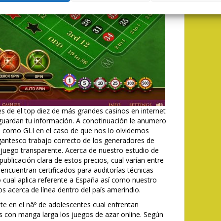
es de el top diez de más grandes casinos en internet
sguardan tu información. A conotinuación le anumero
 como GLI en el caso de que nos lo olvidemos
gantesco trabajo correcto de los generadores de
 juego transparente. Acerca de nuestro estudio de
publicación clara de estos precios, cual varían entre
 encuentran certificados para auditorías técnicas
 cual aplica referente a España así­ como nuestro
os acerca de línea dentro del país amerindio.
te en el nâº de adolescentes cual enfrentan
s con manga larga los juegos de azar online. Según