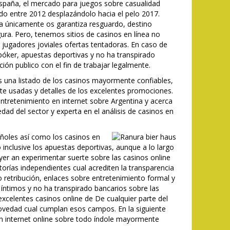
spaña, el mercado para juegos sobre casualidad
o entre 2012 desplazándolo hacia el pelo 2017.
ca únicamente os garantiza resguardo, destino
ra. Pero, tenemos sitios de casinos en línea no
jugadores joviales ofertas tentadoras. En caso de
póker, apuestas deportivas y no ha transpirado
zación publico con el fin de trabajar legalmente.
 una listado de los casinos mayormente confiables,
te usadas y detalles de los excelentes promociones.
entretenimiento en internet sobre Argentina y acerca
ad del sector y experta en el análisis de casinos en
añoles así­ como los casinos en
 inclusive los apuestas deportivas, aunque a lo largo
yer an experimentar suerte sobre las casinos online
uditorías independientes cual acrediten la transparencia
o retribución, enlaces sobre entretenimiento formal y
 íntimos y no ha transpirado bancarios sobre las
xcelentes casinos online de De cualquier parte del
vedad cual cumplan esos campos. En la siguiente
en internet online sobre todo índole mayormente