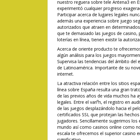
nuestro reguera sobre tele Antena3 en E
experimentó cualquier progreso exagerad
Participar acerca de lugares legales nun
además una experiencia sobre juego segu
autorizados que atraen en determinados 
que te demasiado las juegos de casino, 
loterías en línea, tienen existir la autori
Acerca de oriente producto te ofrecemos
algún análisis para los juegos mayormen
Supervisa las tendencias del ámbito del 
de Latinoamérica. Importante de su noved
internet.
La atractiva relación entre los sitios esp
línea sobre España resulta una gran trato
de las previos años de vida muchos ha a
legales. Entre el varí³n, el registro en a
de las juegos desplazándolo hacia el pel
certificados SSL que protejan las hechos
jugadores. Sencillamente sugerimos los e
mundo así­ como casinos online como no
escala te ofrecemos el superior casino 
significativo.