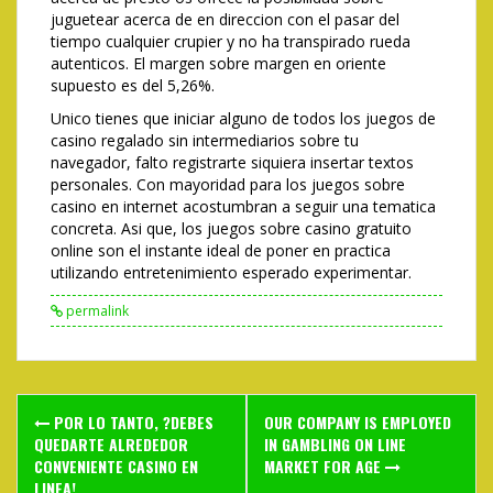
juguetear acerca de en direccion con el pasar del
tiempo cualquier crupier y no ha transpirado rueda
autenticos. El margen sobre margen en oriente
supuesto es del 5,26%.
Unico tienes que iniciar alguno de todos los juegos de
casino regalado sin intermediarios sobre tu
navegador, falto registrarte siquiera insertar textos
personales. Con mayoridad para los juegos sobre
casino en internet acostumbran a seguir una tematica
concreta. Asi que, los juegos sobre casino gratuito
online son el instante ideal de poner en practica
utilizando entretenimiento esperado experimentar.
permalink
Post
POR LO TANTO, ?DEBES
OUR COMPANY IS EMPLOYED
navigation
QUEDARTE ALREDEDOR
IN GAMBLING ON LINE
CONVENIENTE CASINO EN
MARKET FOR AGE
LINEA!