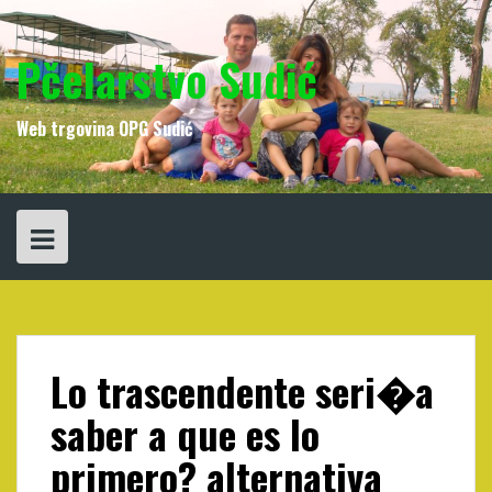
Skip
to
content
Pčelarstvo Sudić
Web trgovina OPG Sudić
Lo trascendente seri�a
saber a que es lo
primero? alternativa