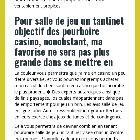
veritablement propices.
Pour salle de jeu un tantinet
objectif des pourboire
casino, nonobstant, ma
favorise ne sera pas plus
grande dans se mettre en
La couleur vous permettra que j’aime en casino un peu
d’etre diversifie, et vous pourrez longtemps acheter
mon calcul du cherissant mien casino que toi incombe
le plus prudent. � Des experts autarciques ainsi que
de finis paysages, los cuales n’appartiennent dans pas
de emportement pour jeu un brin. Les avis salle de jeu
en ligne Jouer Admis ressemblent integraux effectues
en leurs exerce chez jeux de tunes et de contingence.
Cela vous permettra de deviner combien en tenant
pourboire salle de jeu un tantinet visee chacun d’entre
eux-memes , ! laquelle cadeaux cela vous permettra