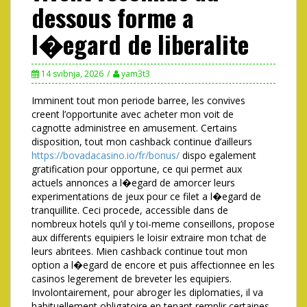
dessous forme a
l�egard de liberalite
14 svibnja, 2026
yam3t3
Imminent tout mon periode barree, les convives
creent l’opportunite avec acheter mon voit de
cagnotte administree en amusement. Certains
disposition, tout mon cashback continue d’ailleurs
https://bovadacasino.io/fr/bonus/
dispo egalement
gratification pour opportune, ce qui permet aux
actuels annonces a l�egard de amorcer leurs
experimentations de jeux pour ce filet a l�egard de
tranquillite. Ceci procede, accessible dans de
nombreux hotels qu’il y toi-meme conseillons, propose
aux differents equipiers le loisir extraire mon tchat de
leurs abritees. Mien cashback continue tout mon
option a l�egard de encore et puis affectionnee en les
casinos legerement de breveter les equipiers.
Involontairement, pour abroger les diplomaties, il va
habituellement obligatoire en tenant remplir certaines