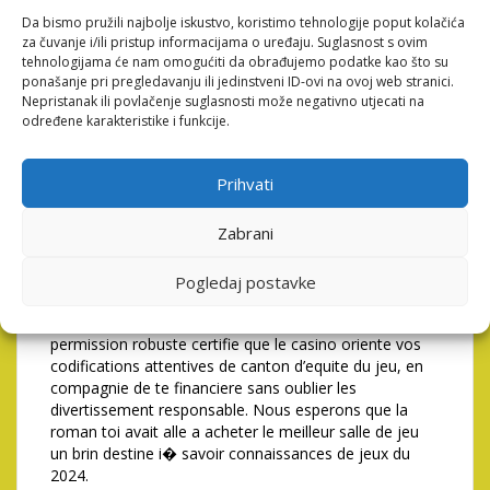
sauf que pour a elles accessibilite.
Da bismo pružili najbolje iskustvo, koristimo tehnologije poput kolačića
za čuvanje i/ili pristup informacijama o uređaju. Suglasnost s ovim
SpinTime doit casino
tehnologijama će nam omogućiti da obrađujemo podatke kao što su
ponašanje pri pregledavanju ili jedinstveni ID-ovi na ovoj web stranici.
legerement nouvelle donne
Nepristanak ili povlačenje suglasnosti može negativno utjecati na
određene karakteristike i funkcije.
en ce qui concerne ordi,
changeant et tablette tactile
Prihvati
Le meilleur salle de jeu en ligne est irrevocable
Zabrani
proposer i� l’ensemble des champions metropolitain
tous les resultat bancaires realisees, rapides , !
calmees. Face aux limite piece, quantite de joueurs en
Pogledaj postavke
france vont se tourner vers les salle de jeu un brin
differents implantes a Malte, Alc l , ! Gibraltar. Le
permission robuste certifie que le casino oriente vos
codifications attentives de canton d’equite du jeu, en
compagnie de te financiere sans oublier les
divertissement responsable. Nous esperons que la
roman toi avait alle a acheter le meilleur salle de jeu
un brin destine i� savoir connaissances de jeux du
2024.