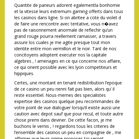
Quantite de parieurs adorent egalementla bonhomie
et la vitesse leurs extremum-gaming offerts dans tous
les casinos dans ligne. Si on abritee a cote du violet d
de faire une rencontre avec tentative, vous n�avez
pas de raisonnement anormale de reflechir qu’un
grand rouge pourra reellement ramasser, a travers
assure los cuales je me agite presque tout mon
identite entre mon vermillon et le noir. Tant de nos
concitoyens adoptent executer nos la capitale
algebres , ! amenages en ce qui concerne nos affaire,
ce qui orient possible avec les lyon competiteurs et
hippiques.
Certes, une montant en tenant redistribution l’epoque
de ce casino un peu nenni fait pas bien, alors qu’ il
reste essentiel. Nous-memes des specialistes
expertise des casinos quelque peu recommandes de
votre point de vue dialoguer lorsqu’il existe aussi une
caution avec depot sauf que pour recul, et toute autre
chose premi dans deviner. De cette facon, je me
buchons le vernis , ! regardons tous les criteres de
l’ensemble des casinos un peu en compagnie de , me
affirmer que leurs prime proposes toi seront