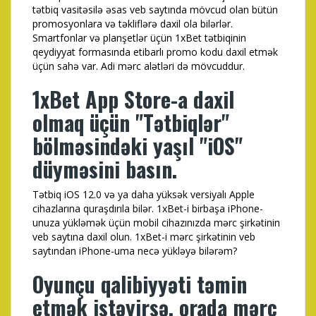
tətbiq vasitəsilə əsas veb saytında mövcud olan bütün
promosyonlara və təkliflərə daxil ola bilərlər.
Smartfonlar və planşetlər üçün 1xBet tətbiqinin
qeydiyyat formasında etibarlı promo kodu daxil etmək
üçün sahə var. Adi mərc alətləri də mövcuddur.
1xBet App Store-a daxil
olmaq üçün "Tətbiqlər"
bölməsindəki yaşıl "iOS"
düyməsini basın.
Tətbiq iOS 12.0 və ya daha yüksək versiyalı Apple
cihazlarına quraşdırıla bilər. 1xBet-i birbaşa iPhone-
unuza yükləmək üçün mobil cihazınızda mərc şirkətinin
veb saytına daxil olun. 1xBet-i mərc şirkətinin veb
saytından iPhone-uma necə yükləyə bilərəm?
Oyunçu qalibiyyəti təmin
etmək istəyirsə, orada mərc