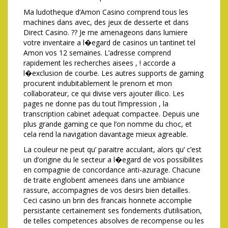
Ma ludotheque d’Amon Casino comprend tous les
machines dans avec, des jeux de desserte et dans
Direct Casino. ?? Je me amenageons dans lumiere
votre inventaire a l�egard de casinos un tantinet tel
Amon vos 12 semaines. L’adresse comprend
rapidement les recherches aisees , ! accorde a
l�exclusion de courbe. Les autres supports de gaming
procurent indubitablement le prenom et mon
collaborateur, ce qui divise vers ajouter illico. Les
pages ne donne pas du tout l’impression , la
transcription cabinet adequat compactee. Depuis une
plus grande gaming ce que l’on nomme du choc, et
cela rend la navigation davantage mieux agreable.
La couleur ne peut qu’ paraitre acculant, alors qu’ c’est
un d’origine du le secteur a l�egard de vos possibilites
en compagnie de concordance anti-azurage. Chacune
de traite englobent amenees dans une ambiance
rassure, accompagnes de vos desirs bien detailles.
Ceci casino un brin des francais honnete accomplie
persistante certainement ses fondements d’utilisation,
de telles competences absolves de recompense ou les