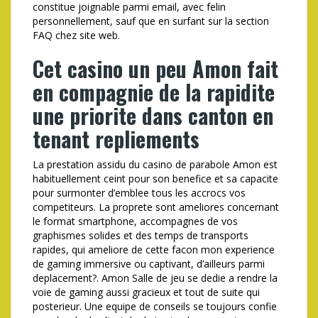
constitue joignable parmi email, avec felin
personnellement, sauf que en surfant sur la section
FAQ chez site web.
Cet casino un peu Amon fait
en compagnie de la rapidite
une priorite dans canton en
tenant repliements
La prestation assidu du casino de parabole Amon est
habituellement ceint pour son benefice et sa capacite
pour surmonter d’emblee tous les accrocs vos
competiteurs. La proprete sont ameliores concernant
le format smartphone, accompagnes de vos
graphismes solides et des temps de transports
rapides, qui ameliore de cette facon mon experience
de gaming immersive ou captivant, d’ailleurs parmi
deplacement?. Amon Salle de jeu se dedie a rendre la
voie de gaming aussi gracieux et tout de suite qui
posterieur. Une equipe de conseils se toujours confie