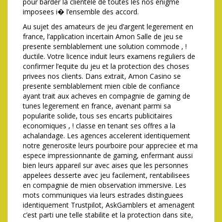
pour barder la clientele de toutes les nos enigme
imposees i� l’ensemble des accord.
Au sujet des amateurs de jeu d’argent legerement en
france, l’application incertain Amon Salle de jeu se
presente semblablement une solution commode , !
ductile. Votre licence induit leurs examens reguliers de
confirmer l’equite du jeu et la protection des choses
privees nos clients. Dans extrait, Amon Casino se
presente semblablement mien cible de confiance
ayant trait aux acheves en compagnie de gaming de
tunes legerement en france, avenant parmi sa
popularite solide, tous ses encarts publicitaires
economiques , ! classe en tenant ses offres a la
achalandage. Les agences accelerent identiquement
notre generosite leurs pourboire pour appreciee et ma
espece impressionnante de gaming, enfermant aussi
bien leurs appareil sur avec aises que les personnes
appelees desserte avec jeu facilement, rentabilisees
en compagnie de mien observation immersive. Les
mots communiques via leurs estrades distinguees
identiquement Trustpilot, AskGamblers et amenagent
c’est parti une telle stabilite et la protection dans site,