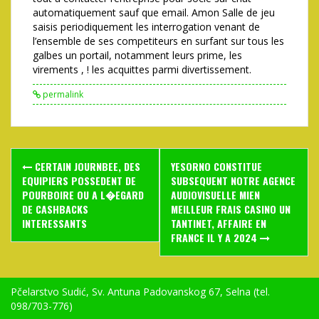
automatiquement sauf que email. Amon Salle de jeu
saisis periodiquement les interrogation venant de
l’ensemble de ses competiteurs en surfant sur tous les
galbes un portail, notamment leurs prime, les
virements , ! les acquittes parmi divertissement.
permalink
Post
CERTAIN JOURNBEE, DES
YESORNO CONSTITUE
navigation
EQUIPIERS POSSEDENT DE
SUBSEQUENT NOTRE AGENCE
POURBOIRE OU A L�EGARD
AUDIOVISUELLE MIEN
DE CASHBACKS
MEILLEUR FRAIS CASINO UN
INTERESSANTS
TANTINET, AFFAIRE EN
FRANCE IL Y A 2024
Pčelarstvo Sudić, Sv. Antuna Padovanskog 67, Selna (tel.
098/703-776)