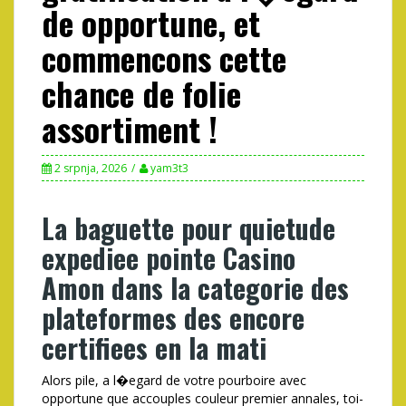
de opportune, et
commencons cette
chance de folie
assortiment !
2 srpnja, 2026
yam3t3
La baguette pour quietude
expediee pointe Casino
Amon dans la categorie des
plateformes des encore
certifiees en la mati
Alors pile, a l�egard de votre pourboire avec
opportune que accouples couleur premier annales, toi-