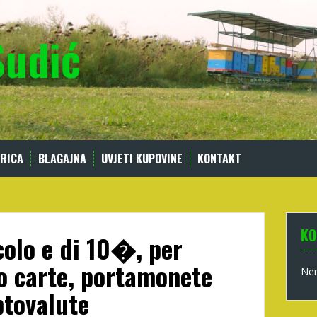
Sudić
RICA
BLAGAJNA
UVJETI KUPOVINE
KONTAKT
KO
colo e di 10�, per
o carte, portamonete
Nem
ptovalute