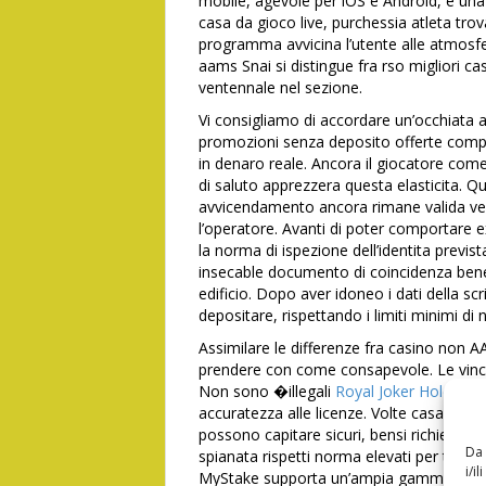
mobile, agevole per iOS e Android, e una
casa da gioco live, purchessia atleta trov
programma avvicina l’utente alle atmosfer
aams Snai si distingue fra rso migliori ca
ventennale nel sezione.
Vi consigliamo di accordare un’occhiata al
promozioni senza deposito offerte compati
in denaro reale. Ancora il giocatore com
di saluto apprezzera questa elasticita. Q
avvicendamento ancora rimane valida v
l’operatore. Avanti di poter comportare 
la norma di ispezione dell’identita previst
insecable documento di coincidenza bene 
edificio. Dopo aver idoneo i dati della sc
depositare, rispettando i limiti minimi di
Assimilare le differenze fra casino non A
prendere con come consapevole. Le vinci
Non sono �illegali
Royal Joker Hold and
accuratezza alle licenze. Volte casa da g
possono capitare sicuri, bensi richiedon
Da 
spianata rispetti norma elevati per termini
i/i
MyStake supporta un’ampia gamma di meto