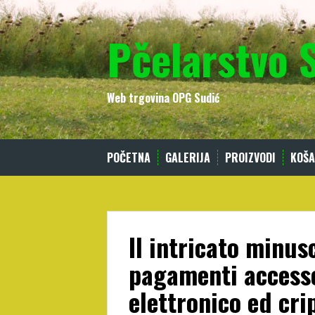
Skip
to
Pčelarstvo 
content
Web trgovina OPG Sudić
POČETNA
GALERIJA
PROIZVODI
KOŠA
Il intricato minus
pagamenti access
elettronico ed cri