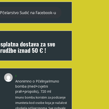
Pčelarstvo Sudić na Facebook-u
splatna dostava za sve
rudžbe iznad 50 € !
Anonimno
o
Pčelinja/imuno
bomba (med+cvjetni
prah+propolis), 720 ml
Imuno bombu koristim za podizanje
imuniteta kod osobe koja je nažalost
oboljela od karcinoma. Sve pohvale