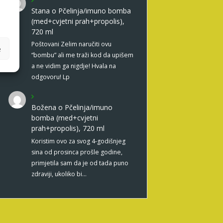
Stana
o
Pčelinja/imuno bomba
(med+cvjetni prah+propolis),
720 ml
Poštovani Zelim naručiti ovu
e
“bombu” ali me traži kod da upišem
a ne vidim ga nigdje! Hvala na
odgovoru! Lp
Božena
o
Pčelinja/imuno
bomba (med+cvjetni
prah+propolis), 720 ml
Koristim ovo za svog 4-godišnjeg
sina od prosinca prošle godine,
primjetila sam da je od tada puno
zdraviji, ukoliko bi…