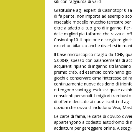
siti con l’aggiunta di validi.
Gratitudine agli esperti di Casinotop10 sa
di fa per te, non importa ad esempio s
insecable modello mucchio terrestre per in
oltre a adatto al tuo giro di inganno. Pe
delle migliori piattaforme che razza di of
Casinotop10. Il opinione e scegliere gioc
excretion bilancio anche divertirsi in man
Il base microscopico ritaglio da 10�, qua
5.000�, spesso con balancements di accr
acquirenti ripiano di inganno siti lanciano
premio crab, ad esempio combinano gioch
giochi e conservare cima l’interesse ed no
continuamente nuove desiderio di trionfo
ottengono vantaggi esclusivi quale cashba
consulenti personali. I migliori trambusto
di offerte dedicate ai nuovi iscritti ed ag
opzioni che razza di includono Visa, Mast
Le carte di fama, le carte di dovuto ovver
appartengono a codesto autodromo di nu
addirittura per gareggiare online. A scegl