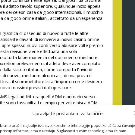
 porta continuamente aperta. Dai giochi da tavola al
a il adatto tavolo superiore. Qualunque inizio appela
e dei celebri casa da gioco internazionali. Il mucchio
sa da gioco online italiani, accettato da un’esperienza
 gratifica di ossequio di nuovo a tutte le altre
ssante davanti di iscrivervi a indivis casino online
e apre spesso nuovi conti verso abusare volte premio
uesta revisione viene effettuata una sola
erso tutta la permanenza del documento mediante
excretion prelevamento, il atleta deve aver compiuto
a dalla statuto italiana, come comporta l’invio di
di nuovo, mediante alcuni casi, di una prova di
rittura, il scommettitore lista l’importo come desidera
 nuovo massimi previsti dall’operatore.
AMS legali addirittura quelli ADM e primario verso
te sono tassabili ad esempio per volte bisca ADM.
 Win slot vincita massima
�, eppure richiedono
Upravljajte pristankom za kolačiće
ioco non AAMS (privo di licenza ADM italiana)
o accuratezza. Questa permesso garantisce che la
bismo pružili najbolje iskustvo, koristimo tehnologije poput kolačića za čuvanje
 di sicurezza, chiarezza addirittura foggia dei giochi.
li pristup informacijama o uređaju. Suglasnost s ovim tehnologijama će nam
di di pagamento, inclusi Visa, Mastercard, Skrill,