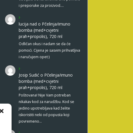
i preporuke za proizvod.…
lucija nad
o
Pčelinja/imuno
bomba (med+cvjetni
prah+propolis), 720 ml
Odličan okus i nadam se da će
pomoći. Cijena je sasvim prihvatljiva
i naručujem opet:)
Josip Sudić
o
Pčelinja/imuno
bomba (med+cvjetni
prah+propolis), 720 ml
Poštovana! Nije Vam potreban
nikakav kod za narudžbu. Kod se
jedino upotrebljava kad želite
iskoristiti neki od popusta koji
povremeno…