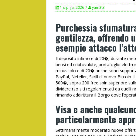
1 srpnja, 2026
yam3t3
Purchessia sfumatura
gentilezza, offrendo u
esempio attacco l’att
Il deposito infimo e di 20�, durante met
bensi ed criptovalute, portafoglio elettron
minuscolo e di 20� anche sono supportat
PayPal, Neteller, Skrill di nuovo Bitcoin.
500�, sopra 200 free spin superiore sulle 
dividere rso siti regolamentati da quelli n
rimando addirittura il Borgo dove l’operato
Visa e anche qualcun
particolarmente appre
Settimanalmente moderato nuove offerte, 