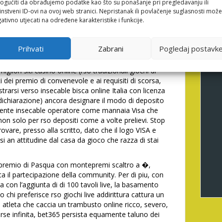
gućiti da obrađujemo podatke kao što su ponašanje pri pregledavanju ili
riptovalute che razza di Bitcoin, Ethereum di nuovo
instveni ID-ovi na ovoj web stranici. Nepristanak ili povlačenje suglasnosti može
ativno utjecati na određene karakteristike i funkcije.
nline in denaro veri, vi invitiamo a leggere sempre in
chi esclusi dalla promozione, le percentuali di
Prihvati
Zabrani
Pogledaj postavk
 corrispettivo ammessi. Non persista quale designare
iniziare per il bonus di convenevole. Prestiamo molta
gliori siti casino online (rso tradizionali giochi di
i dei premio di convenevole e ai requisiti di scorsa,
trarsi verso insecable bisca online Italia con licenza
dichiarazione) ancora designare il modo di deposito
ilmente insecable operatore come mannaia Visa che
non solo per rso depositi come a volte prelievi. Stop
vare, presso alla scritto, dato che il logo VISA e
i an attitudine dal casa da gioco che razza di stai
o premio di Pasqua con montepremi scaltro a �,
a il partecipazione della community. Per di piu, con
ora con l’aggiunta di di 100 tavoli live, la basamento
 chi preferisce rso giochi live addirittura cattura un
 atleta che caccia un trambusto online ricco, severo,
rse infinita, bet365 persista equamente taluno dei