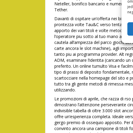
omo
Neteller, bonifico bancario e numerose c
jed
Tether.
neg
Davanti di ospitare un’offerta nei bisca o
prontezza volte Tau&C verso tentare i gio
apporto dei vari titoli e volte metodi di
l’operatore piu sotto al tuo mano anche 
cautela all’ampiezza del parco giochi dei mi
carte ancora le slot machine), agli import
tanto piu ai programma provider. Alt regis
ADM, esaminare l’identita (caricando un 
preferito. Un online tumulto Visa e fac
tipo di prassi di deposito fondamentale, 
scartocciare nella homepage del sito e pro
tutto tra gli gente metodi di rimessa mess
utilizzando.
Le promozioni di aprile, che razza di rs
dimostrano l’attenzione perseverante circ
indivisible tabella di oltre 3.000 slot anc
offre un’esperienza completa. Ideale verso
gergo premio di ossequio apposito. Per il
convinto ancora una campione di titoli fo