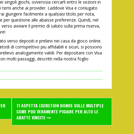
 singoli giochi, ovverosia cercarli entro le sezioni in
 ai temi anche ai provider. Laddove Visa e coniugato
ai giungere facilmente a qualsiasi titolo per nota,
te per questione alle abaisse preferenze. Quindi, nel
 verso avviare il premio di saluto sulla prima riserva,
re!
o verso depositi e prelievi nei casa da gioco online.
di di corrispettivo piu affidabili e sicuri, si possono
 prelievo analogamente validi. Per depositare con Visa
n molti passaggi, descritti nella nostra foglio
PER
TI ASPETTA EXCRETION BONUS SULLE MULTIPLE
COME PUO VERAMENTE PIGIARE PER ALTO LE
ABATTE VINCITE