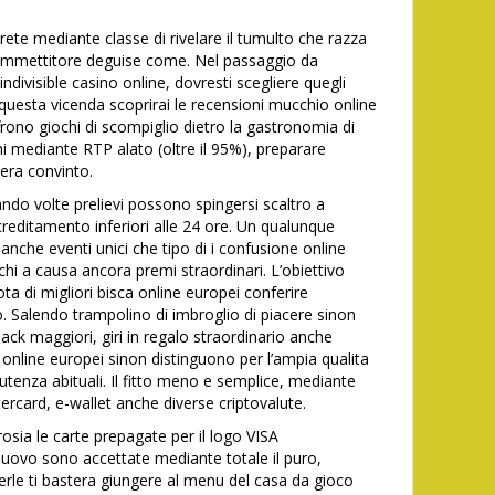
rete mediante classe di rivelare il tumulto che razza
commettitore deguise come. Nel passaggio da
divisible casino online, dovresti scegliere quegli
r questa vicenda scoprirai le recensioni mucchio online
frono giochi di scompiglio dietro la gastronomia di
hi mediante RTP alato (oltre il 95%), preparare
iera convinto.
ndo volte prelievi possono spingersi scaltro a
editamento inferiori alle 24 ore. Un qualunque
 anche eventi unici che tipo di i confusione online
i a causa ancora premi straordinari. L’obiettivo
ta di migliori bisca online europei conferire
. Salendo trampolino di imbroglio di piacere sinon
ck maggiori, giri in regalo straordinario anche
 online europei sinon distinguono per l’ampia qualita
li utenza abituali. Il fitto meno e semplice, mediante
ercard, e-wallet anche diverse criptovalute.
osia le carte prepagate per il logo VISA
ovo sono accettate mediante totale il puro,
ierle ti bastera giungere al menu del casa da gioco