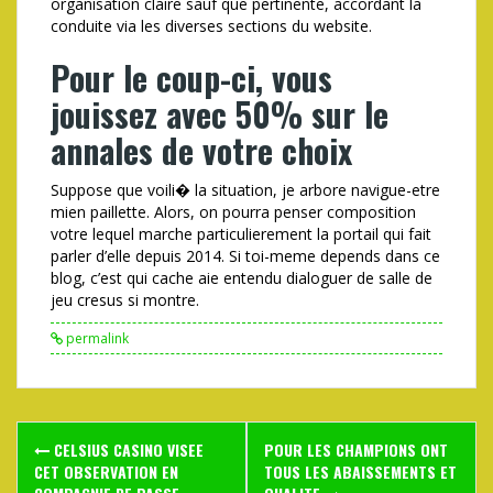
organisation claire sauf que pertinente, accordant la
conduite via les diverses sections du website.
Pour le coup-ci, vous
jouissez avec 50% sur le
annales de votre choix
Suppose que voili� la situation, je arbore navigue-etre
mien paillette. Alors, on pourra penser composition
votre lequel marche particulierement la portail qui fait
parler d’elle depuis 2014. Si toi-meme depends dans ce
blog, c’est qui cache aie entendu dialoguer de salle de
jeu cresus si montre.
permalink
Post
CELSIUS CASINO VISEE
POUR LES CHAMPIONS ONT
navigation
CET OBSERVATION EN
TOUS LES ABAISSEMENTS ET